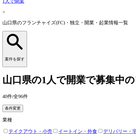
1人で開業
>
山口県のフランチャイズ(FC)・独立・開業・起業情報一覧
案件を探す
山口県の1人で開業で募集中の
40
件/全
96
件
条件変更
業種
テイクアウト・小売
イートイン・外食
デリバリー・