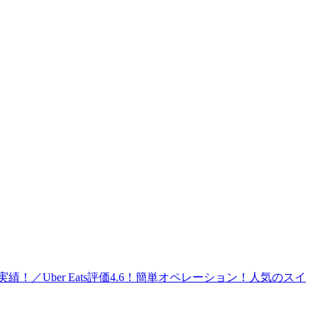
／Uber Eats評価4.6！簡単オペレーション！人気のスイ