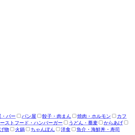
屋・バー
パン屋
餃子・肉まん
焼肉・ホルモン
カフ
ーストフード・ハンバーガー
うどん・蕎麦
からあげ
げ物
火鍋
ちゃんぽん
洋食
魚介・海鮮丼・寿司