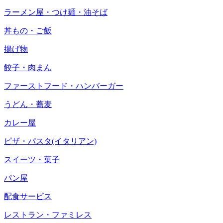
ラーメン屋・つけ麺・油そば
丼もの・ご飯
揚げ物
餃子・肉まん
ファーストフード・ハンバーガー
うどん・蕎麦
カレー屋
ピザ・パスタ(イタリアン)
スイーツ・菓子
パン屋
配食サービス
レストラン・ファミレス