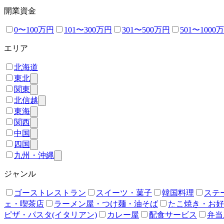
開業資金
0〜100万円
101〜300万円
301〜500万円
501〜1000
エリア
北海道
東北
関東
北信越
東海
関西
中国
四国
九州・沖縄
ジャンル
ゴーストレストラン
スイーツ・菓子
韓国料理
ステ
ェ・喫茶店
ラーメン屋・つけ麺・油そば
たこ焼き・お好
ピザ・パスタ(イタリアン)
カレー屋
配食サービス
弁当