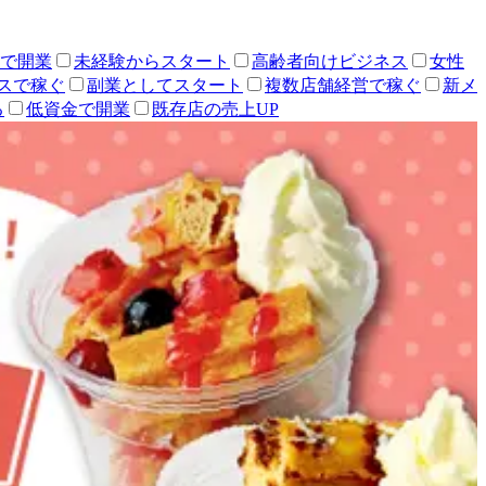
人で開業
未経験からスタート
高齢者向けビジネス
女性
スで稼ぐ
副業としてスタート
複数店舗経営で稼ぐ
新メ
る
低資金で開業
既存店の売上UP