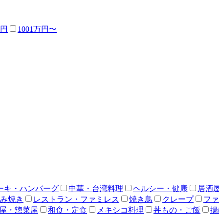
万円
1001万円〜
ーキ・ハンバーグ
中華・台湾料理
ヘルシー・健康
居酒
み焼き
レストラン・ファミレス
焼き鳥
クレープ
ファ
屋・惣菜屋
和食・定食
メキシコ料理
丼もの・ご飯
揚