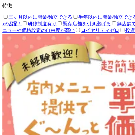
特徴
三ヶ月以内に開業/独立できる
半年以内に開業/独立でき
が活躍！
研修制度有り
既存店舗を引き継げる
無店舗
ニューや価格設定の自由度が高い
ロイヤリティゼロ
投資