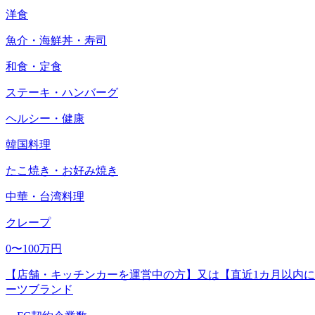
洋食
魚介・海鮮丼・寿司
和食・定食
ステーキ・ハンバーグ
ヘルシー・健康
韓国料理
たこ焼き・お好み焼き
中華・台湾料理
クレープ
0〜100万円
【店舗・キッチンカーを運営中の方】又は【直近1カ月以内に開業を
ーツブランド