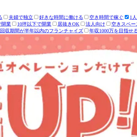
る
夫婦で独立
好きな時間に働ける
空き時間で稼ぐ
1
で開業
10坪以下で開業
居抜きOK
法人向け
空きスペー
回収期間が半年以内のフランチャイズ
年収1000万を目指せ