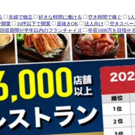
る
夫婦で独立
好きな時間に働ける
空き時間で稼ぐ
1
で開業
10坪以下で開業
居抜きOK
法人向け
空きスペー
回収期間が半年以内のフランチャイズ
年収1000万を目指せ