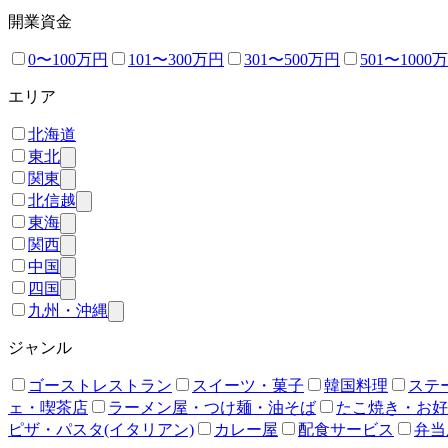
開業資金
0〜100万円
101〜300万円
301〜500万円
501〜1000
エリア
北海道
東北
関東
北信越
東海
関西
中国
四国
九州・沖縄
ジャンル
ゴーストレストラン
スイーツ・菓子
韓国料理
ステ
ェ・喫茶店
ラーメン屋・つけ麺・油そば
たこ焼き・お好
ピザ・パスタ(イタリアン)
カレー屋
配食サービス
弁当