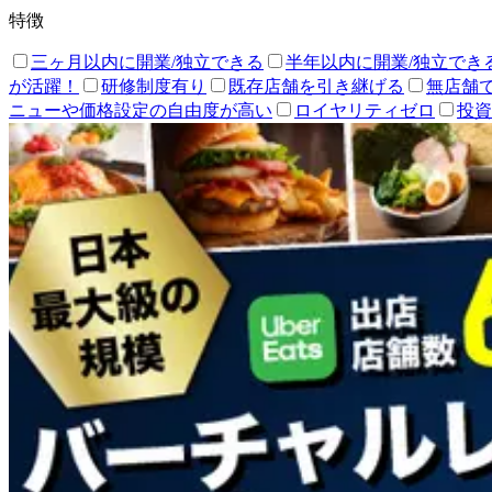
特徴
三ヶ月以内に開業/独立できる
半年以内に開業/独立でき
が活躍！
研修制度有り
既存店舗を引き継げる
無店舗
ニューや価格設定の自由度が高い
ロイヤリティゼロ
投資