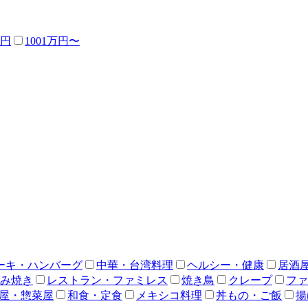
万円
1001万円〜
ーキ・ハンバーグ
中華・台湾料理
ヘルシー・健康
居酒
み焼き
レストラン・ファミレス
焼き鳥
クレープ
ファ
屋・惣菜屋
和食・定食
メキシコ料理
丼もの・ご飯
揚