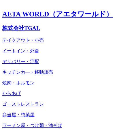
AETA WORLD（アエタワールド）
株式会社TGAL
テイクアウト・小売
イートイン・外食
デリバリー・宅配
キッチンカ―・移動販売
焼肉・ホルモン
からあげ
ゴーストレストラン
弁当屋・惣菜屋
ラーメン屋・つけ麺・油そば