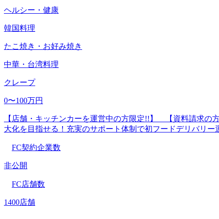
ヘルシー・健康
韓国料理
たこ焼き・お好み焼き
中華・台湾料理
クレープ
0〜100万円
【店舗・キッチンカーを運営中の方限定!!】 【資料請求の方
大化を目指せる！充実のサポート体制で初フードデリバリー
FC契約企業数
非公開
FC店舗数
1400店舗