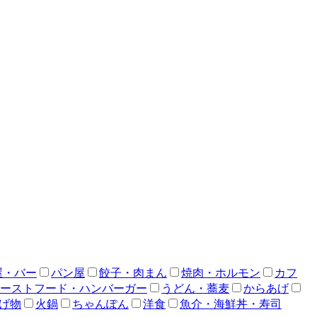
屋・バー
パン屋
餃子・肉まん
焼肉・ホルモン
カフ
ーストフード・ハンバーガー
うどん・蕎麦
からあげ
げ物
火鍋
ちゃんぽん
洋食
魚介・海鮮丼・寿司