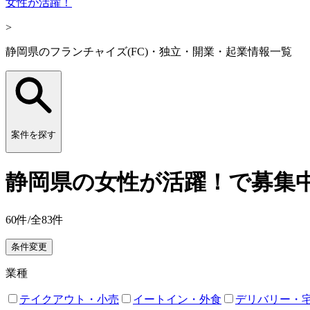
女性が活躍！
>
静岡県のフランチャイズ(FC)・独立・開業・起業情報一覧
案件を探す
静岡県の女性が活躍！で募集中
60
件/全
83
件
条件変更
業種
テイクアウト・小売
イートイン・外食
デリバリー・