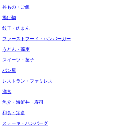
丼もの・ご飯
揚げ物
餃子・肉まん
ファーストフード・ハンバーガー
うどん・蕎麦
スイーツ・菓子
パン屋
レストラン・ファミレス
洋食
魚介・海鮮丼・寿司
和食・定食
ステーキ・ハンバーグ