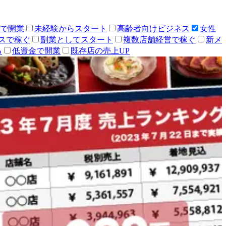
人で開業
未経験からスタート
高齢者向けビジネス
女性
スで稼ぐ
副業としてスタート
複数店舗経営で稼ぐ
新メ
る
低資金で開業
既存店の売上UP