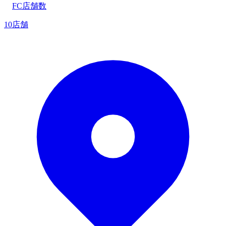
FC店舗数
10店舗