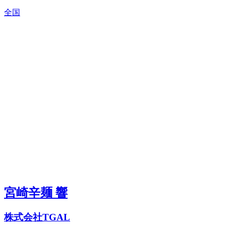
全国
宮崎辛麺 響
株式会社TGAL