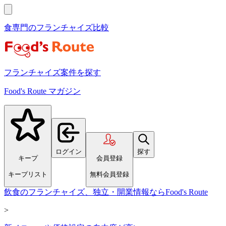
食専門のフランチャイズ比較
フランチャイズ案件を探す
Food's Route マガジン
ログイン
探す
キープ
会員登録
キープリスト
無料会員登録
飲食のフランチャイズ、独立・開業情報ならFood's Route
>