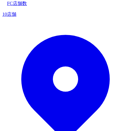
FC店舗数
10店舗