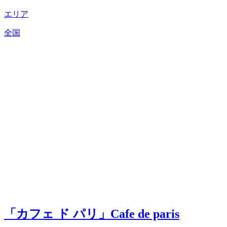
エリア
全国
「カフェ ド パリ」Cafe de paris