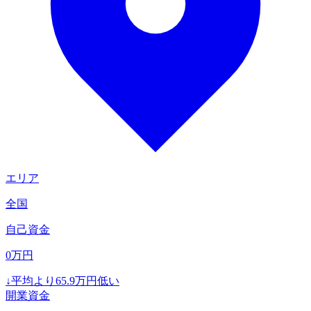
エリア
全国
自己資金
0
万円
↓
平均より
65.9
万円低い
開業資金