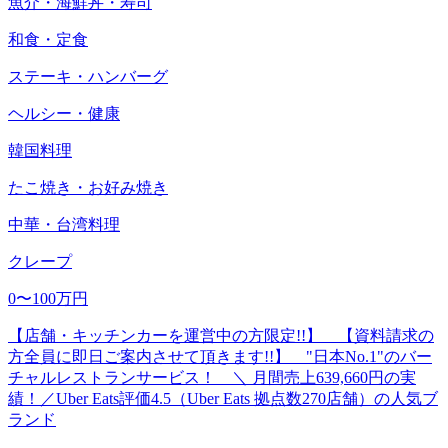
魚介・海鮮丼・寿司
和食・定食
ステーキ・ハンバーグ
ヘルシー・健康
韓国料理
たこ焼き・お好み焼き
中華・台湾料理
クレープ
0〜100万円
【店舗・キッチンカーを運営中の方限定!!】 【資料請求の
方全員に即日ご案内させて頂きます!!】 "日本No.1"のバー
チャルレストランサービス！ ＼ 月間売上639,660円の実
績！／Uber Eats評価4.5（Uber Eats 拠点数270店舗）の人気ブ
ランド