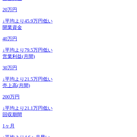
20
万円
↓
平均より
45.9
万円低い
開業資金
40
万円
↓
平均より
79.5
万円低い
営業利益(月間)
30
万円
↓
平均より
21.5
万円低い
売上高(月間)
200
万円
↓
平均より
21.1
万円低い
回収期間
1
ヶ月