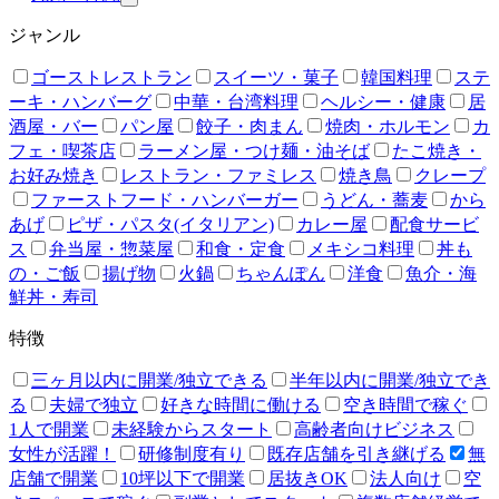
ジャンル
ゴーストレストラン
スイーツ・菓子
韓国料理
ステ
ーキ・ハンバーグ
中華・台湾料理
ヘルシー・健康
居
酒屋・バー
パン屋
餃子・肉まん
焼肉・ホルモン
カ
フェ・喫茶店
ラーメン屋・つけ麺・油そば
たこ焼き・
お好み焼き
レストラン・ファミレス
焼き鳥
クレープ
ファーストフード・ハンバーガー
うどん・蕎麦
から
あげ
ピザ・パスタ(イタリアン)
カレー屋
配食サービ
ス
弁当屋・惣菜屋
和食・定食
メキシコ料理
丼も
の・ご飯
揚げ物
火鍋
ちゃんぽん
洋食
魚介・海
鮮丼・寿司
特徴
三ヶ月以内に開業/独立できる
半年以内に開業/独立でき
る
夫婦で独立
好きな時間に働ける
空き時間で稼ぐ
1人で開業
未経験からスタート
高齢者向けビジネス
女性が活躍！
研修制度有り
既存店舗を引き継げる
無
店舗で開業
10坪以下で開業
居抜きOK
法人向け
空