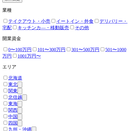
業種
テイクアウト・小売
イートイン・外食
デリバリー・
宅配
キッチンカ―・移動販売
その他
開業資金
0〜100万円
101〜300万円
301〜500万円
501〜1000
万円
1001万円〜
エリア
北海道
東北
関東
北信越
東海
関西
中国
四国
九州・沖縄