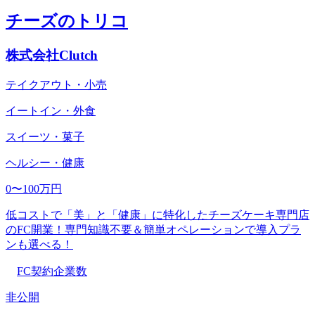
チーズのトリコ
株式会社Clutch
テイクアウト・小売
イートイン・外食
スイーツ・菓子
ヘルシー・健康
0〜100万円
低コストで「美」と「健康」に特化したチーズケーキ専門店
のFC開業！専門知識不要＆簡単オペレーションで導入プラ
ンも選べる！
FC契約企業数
非公開