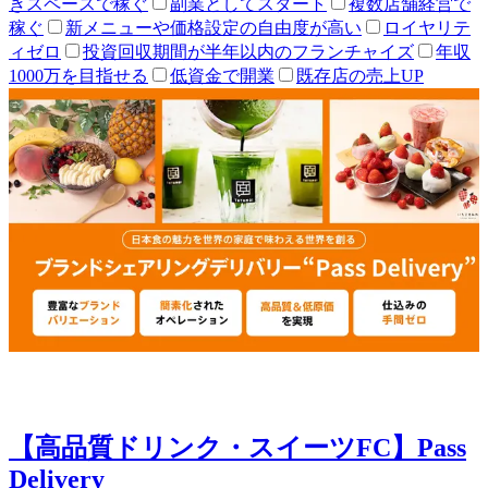
きスペースで稼ぐ
副業としてスタート
複数店舗経営で
稼ぐ
新メニューや価格設定の自由度が高い
ロイヤリテ
ィゼロ
投資回収期間が半年以内のフランチャイズ
年収
1000万を目指せる
低資金で開業
既存店の売上UP
【高品質ドリンク・スイーツFC】Pass
Delivery