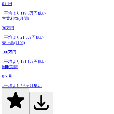
0
万円
↓
平均より
119.5
万円低い
営業利益(月間)
30
万円
↓
平均より
21.5
万円低い
売上高(月間)
100
万円
↓
平均より
121.1
万円低い
回収期間
0
ヶ月
↓
平均より
5.6
ヶ月早い