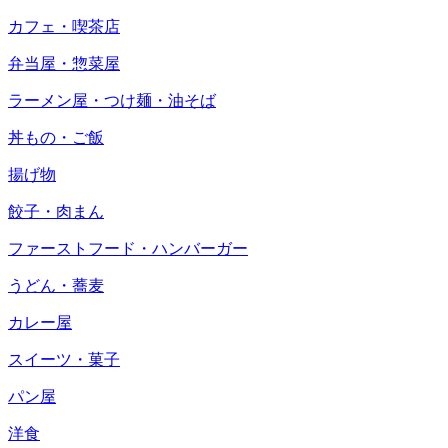
カフェ・喫茶店
弁当屋・惣菜屋
ラーメン屋・つけ麺・油そば
丼もの・ご飯
揚げ物
餃子・肉まん
ファーストフード・ハンバーガー
うどん・蕎麦
カレー屋
スイーツ・菓子
パン屋
洋食