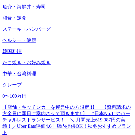
魚介・海鮮丼・寿司
和食・定食
ステーキ・ハンバーグ
ヘルシー・健康
韓国料理
たこ焼き・お好み焼き
中華・台湾料理
クレープ
0〜100万円
【店舗・キッチンカーを運営中の方限定!!】 【資料請求の
方全員に即日ご案内させて頂きます!!】 "日本No.1"のバー
チャルレストランサービス！ ＼ 月間売上619,987円の実
績！／Uber Eats評価4.6！店内提供OK！秋冬おすすめブラン
ド