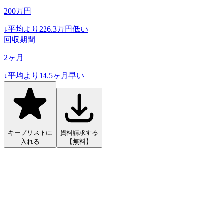
200
万円
↓
平均より
226.3
万円低い
回収期間
2
ヶ月
↓
平均より
14.5
ヶ月早い
キープリストに
資料請求する
入れる
【無料】