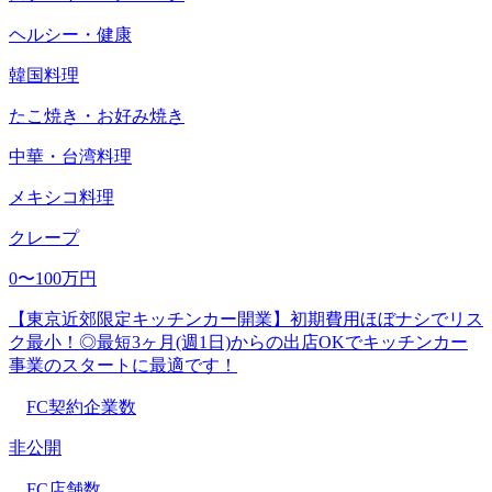
ヘルシー・健康
韓国料理
たこ焼き・お好み焼き
中華・台湾料理
メキシコ料理
クレープ
0〜100万円
【東京近郊限定キッチンカー開業】初期費用ほぼナシでリス
ク最小！◎最短3ヶ月(週1日)からの出店OKでキッチンカー
事業のスタートに最適です！
FC契約企業数
非公開
FC店舗数