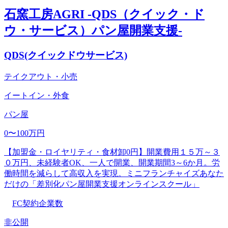
石窯工房AGRI -QDS（クイック・ド
ウ・サービス）パン屋開業支援-
QDS(クイックドウサービス)
テイクアウト・小売
イートイン・外食
パン屋
0〜100万円
【加盟金・ロイヤリティ・食材卸0円】開業費用１５万～３
０万円、未経験者OK、一人で開業、開業期間3～6か月。労
働時間を減らして高収入を実現。ミニフランチャイズあなた
だけの「差別化パン屋開業支援オンラインスクール」
FC契約企業数
非公開