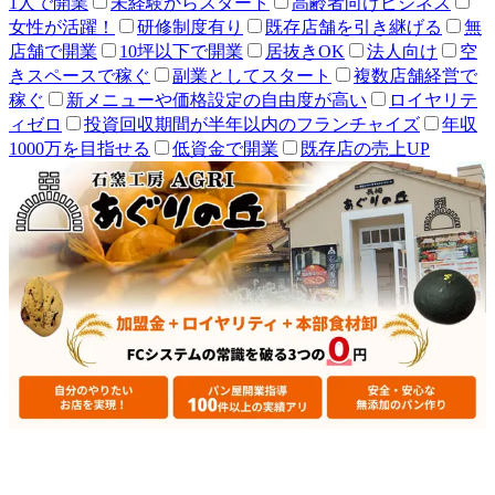
1人で開業
未経験からスタート
高齢者向けビジネス
女性が活躍！
研修制度有り
既存店舗を引き継げる
無
店舗で開業
10坪以下で開業
居抜きOK
法人向け
空
きスペースで稼ぐ
副業としてスタート
複数店舗経営で
稼ぐ
新メニューや価格設定の自由度が高い
ロイヤリテ
ィゼロ
投資回収期間が半年以内のフランチャイズ
年収
1000万を目指せる
低資金で開業
既存店の売上UP