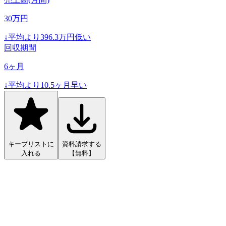
30
万円
↓
平均より
396.3
万円低い
回収期間
6
ヶ月
↓
平均より
10.5
ヶ月早い
キープリストに
資料請求する
入れる
【無料】