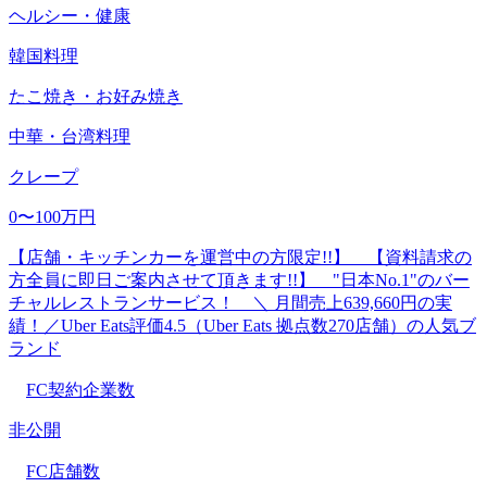
ヘルシー・健康
韓国料理
たこ焼き・お好み焼き
中華・台湾料理
クレープ
0〜100万円
【店舗・キッチンカーを運営中の方限定!!】 【資料請求の
方全員に即日ご案内させて頂きます!!】 "日本No.1"のバー
チャルレストランサービス！ ＼ 月間売上639,660円の実
績！／Uber Eats評価4.5（Uber Eats 拠点数270店舗）の人気ブ
ランド
FC契約企業数
非公開
FC店舗数