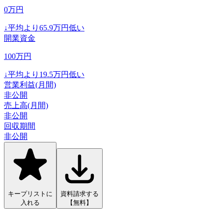
0
万円
↓
平均より
65.9
万円低い
開業資金
100
万円
↓
平均より
19.5
万円低い
営業利益(月間)
非公開
売上高(月間)
非公開
回収期間
非公開
キープリストに
資料請求する
入れる
【無料】