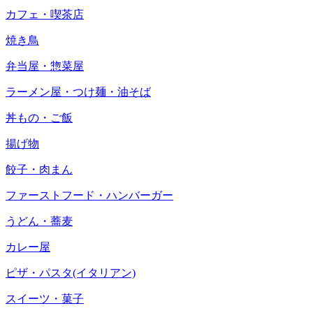
カフェ・喫茶店
焼き鳥
弁当屋・惣菜屋
ラーメン屋・つけ麺・油そば
丼もの・ご飯
揚げ物
餃子・肉まん
ファーストフード・ハンバーガー
うどん・蕎麦
カレー屋
ピザ・パスタ(イタリアン)
スイーツ・菓子