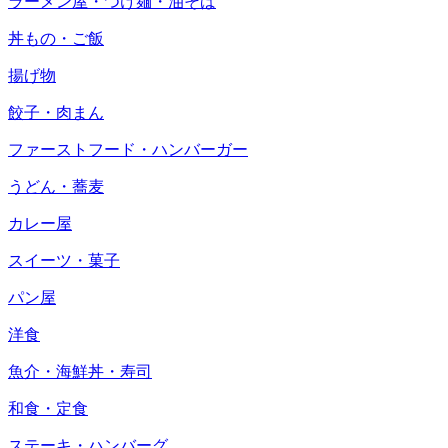
ラーメン屋・つけ麺・油そば
丼もの・ご飯
揚げ物
餃子・肉まん
ファーストフード・ハンバーガー
うどん・蕎麦
カレー屋
スイーツ・菓子
パン屋
洋食
魚介・海鮮丼・寿司
和食・定食
ステーキ・ハンバーグ