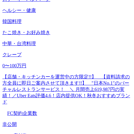
ヘルシー・健康
韓国料理
たこ焼き・お好み焼き
中華・台湾料理
クレープ
0〜100万円
【店舗・キッチンカーを運営中の方限定!!】 【資料請求の
方全員に即日ご案内させて頂きます!!】 "日本No.1"のバー
チャルレストランサービス！ ＼ 月間売上619,987円の実
績！／Uber Eats評価4.6！店内提供OK！秋冬おすすめブラン
ド
FC契約企業数
非公開