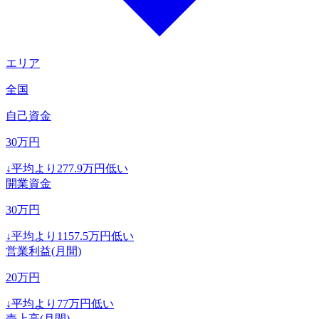
エリア
全国
自己資金
30
万円
↓
平均より
277.9
万円低い
開業資金
30
万円
↓
平均より
1157.5
万円低い
営業利益(月間)
20
万円
↓
平均より
77
万円低い
売上高(月間)