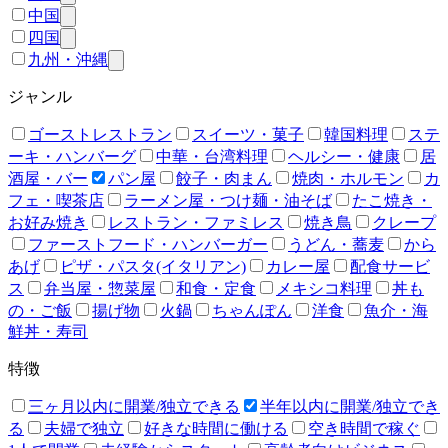
中国
四国
九州・沖縄
ジャンル
ゴーストレストラン
スイーツ・菓子
韓国料理
ステ
ーキ・ハンバーグ
中華・台湾料理
ヘルシー・健康
居
酒屋・バー
パン屋
餃子・肉まん
焼肉・ホルモン
カ
フェ・喫茶店
ラーメン屋・つけ麺・油そば
たこ焼き・
お好み焼き
レストラン・ファミレス
焼き鳥
クレープ
ファーストフード・ハンバーガー
うどん・蕎麦
から
あげ
ピザ・パスタ(イタリアン)
カレー屋
配食サービ
ス
弁当屋・惣菜屋
和食・定食
メキシコ料理
丼も
の・ご飯
揚げ物
火鍋
ちゃんぽん
洋食
魚介・海
鮮丼・寿司
特徴
三ヶ月以内に開業/独立できる
半年以内に開業/独立でき
る
夫婦で独立
好きな時間に働ける
空き時間で稼ぐ