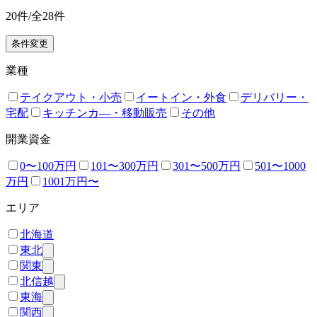
20
件/全
28
件
条件変更
業種
テイクアウト・小売
イートイン・外食
デリバリー・
宅配
キッチンカ―・移動販売
その他
開業資金
0〜100万円
101〜300万円
301〜500万円
501〜1000
万円
1001万円〜
エリア
北海道
東北
関東
北信越
東海
関西