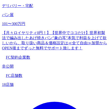
デリバリー・宅配
パン屋
101〜300万円
【月々ロイヤリティ0円！】【世界中でココだけ】世界初製
法で編み出したあげ焼きパン"象の耳"本気で利益を上げて欲
しいから、取り扱い商品＆価格設定は≪全て自由≫加盟から
OPEN後までずっと無料でサポート致します！
FC契約企業数
非公開
FC店舗数
18店舗