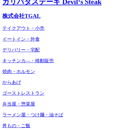
ガリバタステーキ Devil‘s Steak
株式会社TGAL
テイクアウト・小売
イートイン・外食
デリバリー・宅配
キッチンカ―・移動販売
焼肉・ホルモン
からあげ
ゴーストレストラン
弁当屋・惣菜屋
ラーメン屋・つけ麺・油そば
丼もの・ご飯