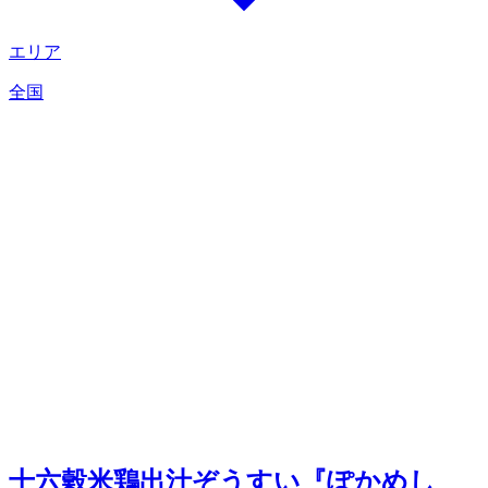
エリア
全国
十六穀米鶏出汁ぞうすい『ぽかめし