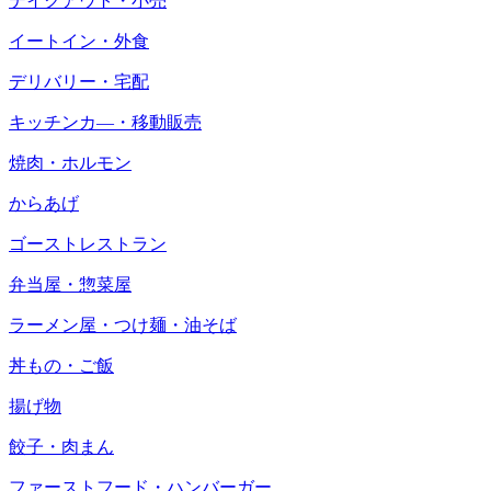
テイクアウト・小売
イートイン・外食
デリバリー・宅配
キッチンカ―・移動販売
焼肉・ホルモン
からあげ
ゴーストレストラン
弁当屋・惣菜屋
ラーメン屋・つけ麺・油そば
丼もの・ご飯
揚げ物
餃子・肉まん
ファーストフード・ハンバーガー