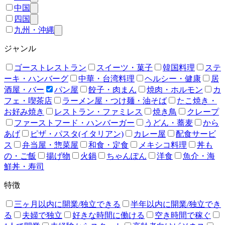
中国
四国
九州・沖縄
ジャンル
ゴーストレストラン
スイーツ・菓子
韓国料理
ステ
ーキ・ハンバーグ
中華・台湾料理
ヘルシー・健康
居
酒屋・バー
パン屋
餃子・肉まん
焼肉・ホルモン
カ
フェ・喫茶店
ラーメン屋・つけ麺・油そば
たこ焼き・
お好み焼き
レストラン・ファミレス
焼き鳥
クレープ
ファーストフード・ハンバーガー
うどん・蕎麦
から
あげ
ピザ・パスタ(イタリアン)
カレー屋
配食サービ
ス
弁当屋・惣菜屋
和食・定食
メキシコ料理
丼も
の・ご飯
揚げ物
火鍋
ちゃんぽん
洋食
魚介・海
鮮丼・寿司
特徴
三ヶ月以内に開業/独立できる
半年以内に開業/独立でき
る
夫婦で独立
好きな時間に働ける
空き時間で稼ぐ