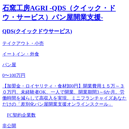
石窯工房AGRI -QDS（クイック・ド
ウ・サービス）パン屋開業支援-
QDS(クイックドウサービス)
テイクアウト・小売
イートイン・外食
パン屋
0〜100万円
【加盟金・ロイヤリティ・食材卸0円】開業費用１５万～３
０万円、未経験者OK、一人で開業、開業期間3～6か月。労
働時間を減らして高収入を実現。ミニフランチャイズあなた
だけの「差別化パン屋開業支援オンラインスクール」
FC契約企業数
非公開