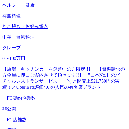
ヘルシー・健康
韓国料理
たこ焼き・お好み焼き
中華・台湾料理
クレープ
0〜100万円
【店舗・キッチンカーを運営中の方限定!!】 【資料請求の
方全員に即日ご案内させて頂きます!!】 "日本No.1"のバー
チャルレストランサービス！ ＼ 月間売上521,750円の実
績！／Uber Eats評価4.6 の人気の有名店ブランド
FC契約企業数
非公開
FC店舗数