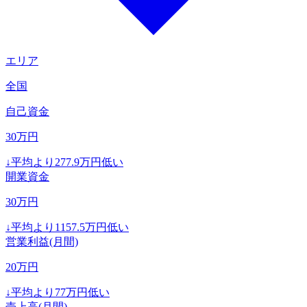
エリア
全国
自己資金
30
万円
↓
平均より
277.9
万円低い
開業資金
30
万円
↓
平均より
1157.5
万円低い
営業利益(月間)
20
万円
↓
平均より
77
万円低い
売上高(月間)