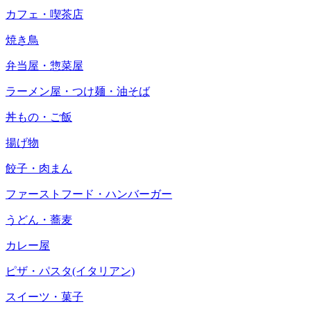
カフェ・喫茶店
焼き鳥
弁当屋・惣菜屋
ラーメン屋・つけ麺・油そば
丼もの・ご飯
揚げ物
餃子・肉まん
ファーストフード・ハンバーガー
うどん・蕎麦
カレー屋
ピザ・パスタ(イタリアン)
スイーツ・菓子