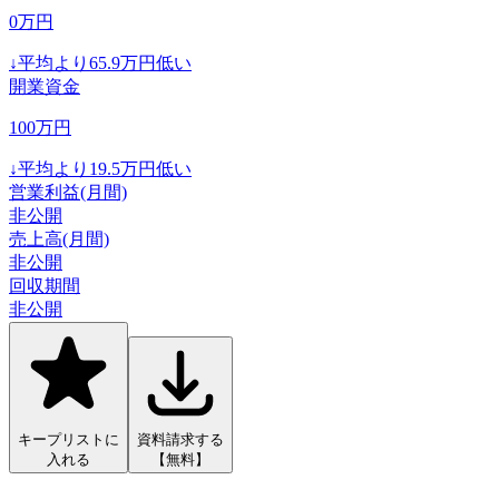
0
万円
↓
平均より
65.9
万円低い
開業資金
100
万円
↓
平均より
19.5
万円低い
営業利益(月間)
非公開
売上高(月間)
非公開
回収期間
非公開
キープリストに
資料請求する
入れる
【無料】