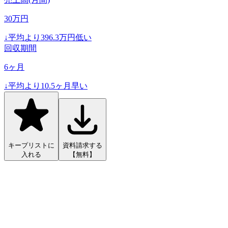
30
万円
↓
平均より
396.3
万円低い
回収期間
6
ヶ月
↓
平均より
10.5
ヶ月早い
キープリストに
資料請求する
入れる
【無料】