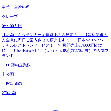
中華・台湾料理
クレープ
0〜100万円
【店舗・キッチンカーを運営中の方限定!!】 【資料請求の
方全員に即日ご案内させて頂きます!!】 "日本No.1"のバー
チャルレストランサービス！ ＼ 月間売上639,660円の実
績！／Uber Eats評価4.5（Uber Eats 拠点数270店舗）の人気ブ
ランド
FC契約企業数
非公開
FC店舗数
270店舗