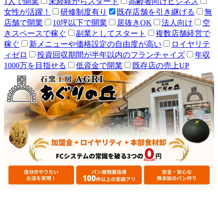
1人で開業
未経験からスタート
高齢者向けビジネス
女性が活躍！
研修制度有り
既存店舗を引き継げる
無
店舗で開業
10坪以下で開業
居抜きOK
法人向け
空
きスペースで稼ぐ
副業としてスタート
複数店舗経営で
稼ぐ
新メニューや価格設定の自由度が高い
ロイヤリテ
ィゼロ
投資回収期間が半年以内のフランチャイズ
年収
1000万を目指せる
低資金で開業
既存店の売上UP