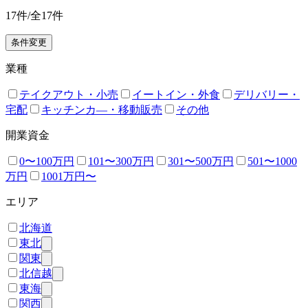
17
件/全
17
件
条件変更
業種
テイクアウト・小売
イートイン・外食
デリバリー・
宅配
キッチンカ―・移動販売
その他
開業資金
0〜100万円
101〜300万円
301〜500万円
501〜1000
万円
1001万円〜
エリア
北海道
東北
関東
北信越
東海
関西