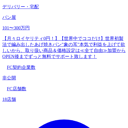
デリバリー・宅配
パン屋
101〜300万円
【月々ロイヤリティ0円！】【世界中でココだけ】世界初製
法で編み出したあげ焼きパン"象の耳"本気で利益を上げて欲
しいから、取り扱い商品＆価格設定は≪全て自由≫加盟から
OPEN後までずっと無料でサポート致します！
FC契約企業数
非公開
FC店舗数
18店舗