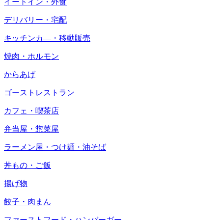
イートイン・外食
デリバリー・宅配
キッチンカ―・移動販売
焼肉・ホルモン
からあげ
ゴーストレストラン
カフェ・喫茶店
弁当屋・惣菜屋
ラーメン屋・つけ麺・油そば
丼もの・ご飯
揚げ物
餃子・肉まん
ファーストフード・ハンバーガー