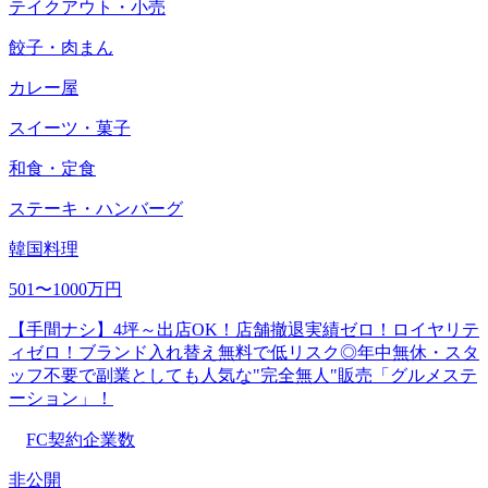
テイクアウト・小売
餃子・肉まん
カレー屋
スイーツ・菓子
和食・定食
ステーキ・ハンバーグ
韓国料理
501〜1000万円
【手間ナシ】4坪～出店OK！店舗撤退実績ゼロ！ロイヤリテ
ィゼロ！ブランド入れ替え無料で低リスク◎年中無休・スタ
ッフ不要で副業としても人気な"完全無人"販売「グルメステ
ーション」！
FC契約企業数
非公開