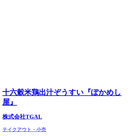
十六穀米鶏出汁ぞうすい『ぽかめし
屋』
株式会社TGAL
テイクアウト・小売