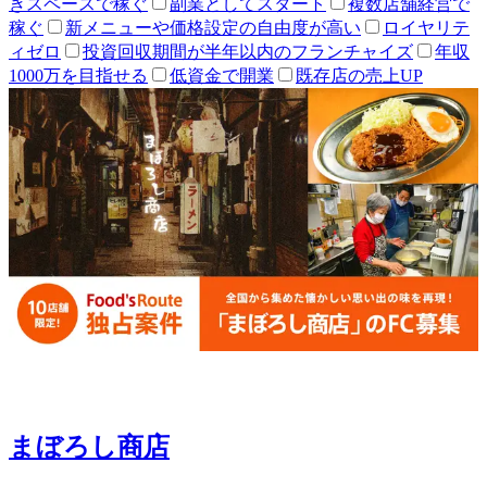
きスペースで稼ぐ
副業としてスタート
複数店舗経営で
稼ぐ
新メニューや価格設定の自由度が高い
ロイヤリテ
ィゼロ
投資回収期間が半年以内のフランチャイズ
年収
1000万を目指せる
低資金で開業
既存店の売上UP
まぼろし商店