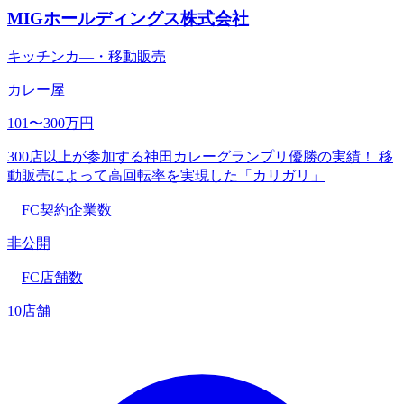
MIGホールディングス株式会社
キッチンカ―・移動販売
カレー屋
101〜300万円
300店以上が参加する神田カレーグランプリ優勝の実績！ 移
動販売によって高回転率を実現した「カリガリ」
FC契約企業数
非公開
FC店舗数
10店舗