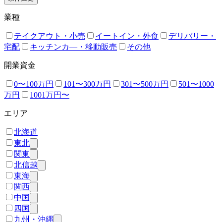
業種
テイクアウト・小売
イートイン・外食
デリバリー・
宅配
キッチンカ―・移動販売
その他
開業資金
0〜100万円
101〜300万円
301〜500万円
501〜1000
万円
1001万円〜
エリア
北海道
東北
関東
北信越
東海
関西
中国
四国
九州・沖縄