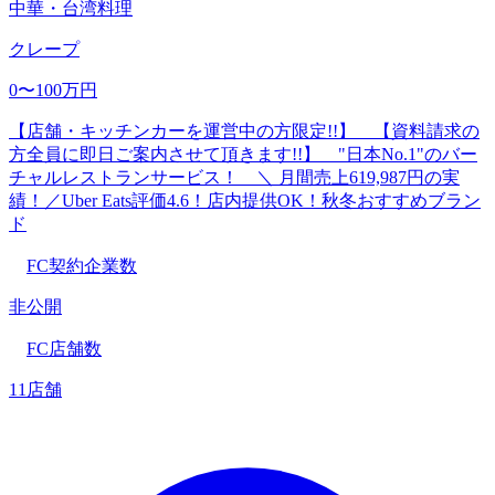
中華・台湾料理
クレープ
0〜100万円
【店舗・キッチンカーを運営中の方限定!!】 【資料請求の
方全員に即日ご案内させて頂きます!!】 "日本No.1"のバー
チャルレストランサービス！ ＼ 月間売上619,987円の実
績！／Uber Eats評価4.6！店内提供OK！秋冬おすすめブラン
ド
FC契約企業数
非公開
FC店舗数
11店舗