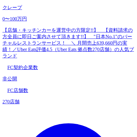
クレープ
0〜100万円
【店舗・キッチンカーを運営中の方限定!!】 【資料請求の
方全員に即日ご案内させて頂きます!!】 "日本No.1"のバー
チャルレストランサービス！ ＼ 月間売上639,660円の実
績！／Uber Eats評価4.5（Uber Eats 拠点数270店舗）の人気ブ
ランド
FC契約企業数
非公開
FC店舗数
270店舗