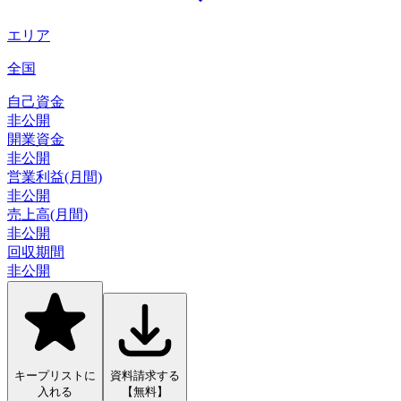
エリア
全国
自己資金
非公開
開業資金
非公開
営業利益(月間)
非公開
売上高(月間)
非公開
回収期間
非公開
キープリストに
資料請求する
入れる
【無料】