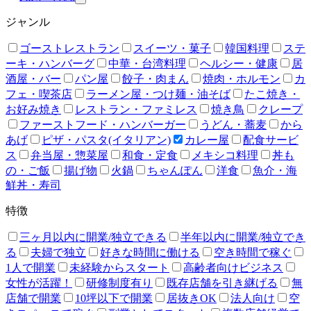
ジャンル
ゴーストレストラン
スイーツ・菓子
韓国料理
ステ
ーキ・ハンバーグ
中華・台湾料理
ヘルシー・健康
居
酒屋・バー
パン屋
餃子・肉まん
焼肉・ホルモン
カ
フェ・喫茶店
ラーメン屋・つけ麺・油そば
たこ焼き・
お好み焼き
レストラン・ファミレス
焼き鳥
クレープ
ファーストフード・ハンバーガー
うどん・蕎麦
から
あげ
ピザ・パスタ(イタリアン)
カレー屋
配食サービ
ス
弁当屋・惣菜屋
和食・定食
メキシコ料理
丼も
の・ご飯
揚げ物
火鍋
ちゃんぽん
洋食
魚介・海
鮮丼・寿司
特徴
三ヶ月以内に開業/独立できる
半年以内に開業/独立でき
る
夫婦で独立
好きな時間に働ける
空き時間で稼ぐ
1人で開業
未経験からスタート
高齢者向けビジネス
女性が活躍！
研修制度有り
既存店舗を引き継げる
無
店舗で開業
10坪以下で開業
居抜きOK
法人向け
空