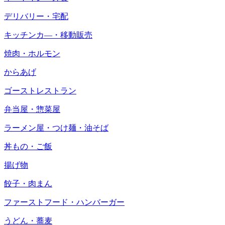
デリバリー・宅配
キッチンカ―・移動販売
焼肉・ホルモン
からあげ
ゴーストレストラン
弁当屋・惣菜屋
ラーメン屋・つけ麺・油そば
丼もの・ご飯
揚げ物
餃子・肉まん
ファーストフード・ハンバーガー
うどん・蕎麦