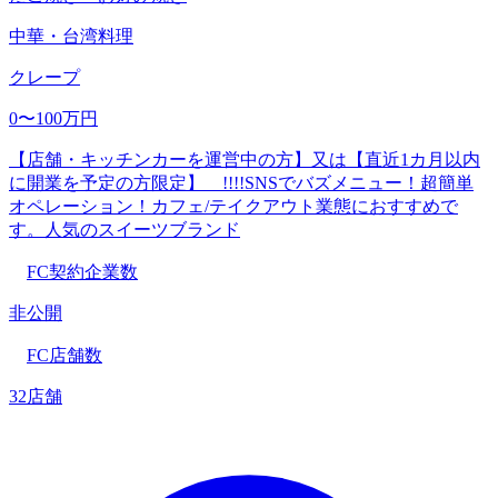
中華・台湾料理
クレープ
0〜100万円
【店舗・キッチンカーを運営中の方】又は【直近1カ月以内
に開業を予定の方限定】 !!!!SNSでバズメニュー！超簡単
オペレーション！カフェ/テイクアウト業態におすすめで
す。人気のスイーツブランド
FC契約企業数
非公開
FC店舗数
32店舗