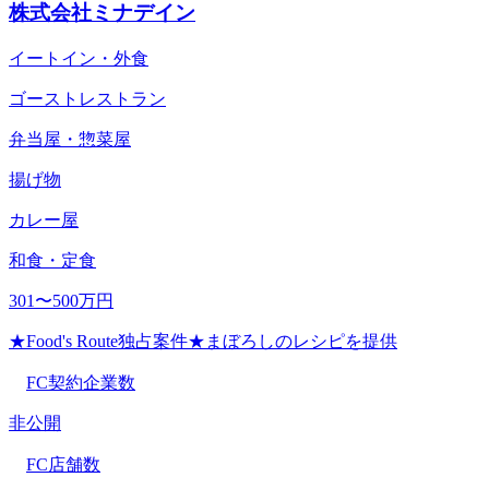
株式会社ミナデイン
イートイン・外食
ゴーストレストラン
弁当屋・惣菜屋
揚げ物
カレー屋
和食・定食
301〜500万円
★Food's Route独占案件★まぼろしのレシピを提供
FC契約企業数
非公開
FC店舗数