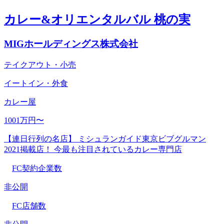
カレー&オリエンタルバル 桃の実
MIGホールディングス株式会社
テイクアウト・小売
イートイン・外食
カレー屋
1001万円〜
【連日行列の名店】 ミシュランガイド東京ビブグルマン
2021掲載店！ 今最も注目されているカレー専門店
FC契約企業数
非公開
FC店舗数