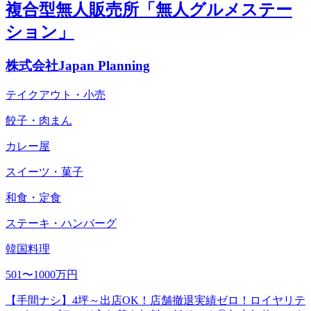
複合型無人販売所「無人グルメステー
ション」
株式会社Japan Planning
テイクアウト・小売
餃子・肉まん
カレー屋
スイーツ・菓子
和食・定食
ステーキ・ハンバーグ
韓国料理
501〜1000万円
【手間ナシ】4坪～出店OK！店舗撤退実績ゼロ！ロイヤリテ