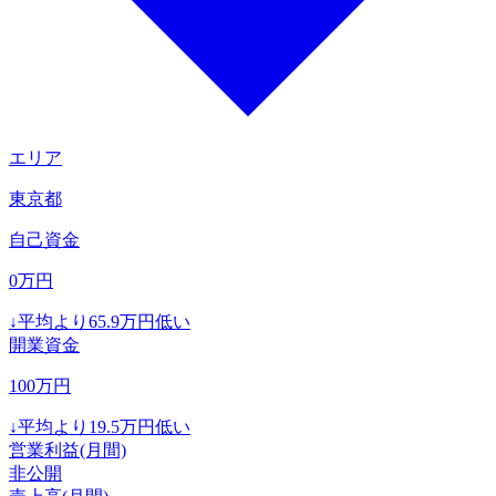
エリア
東京都
自己資金
0
万円
↓
平均より
65.9
万円低い
開業資金
100
万円
↓
平均より
19.5
万円低い
営業利益(月間)
非公開