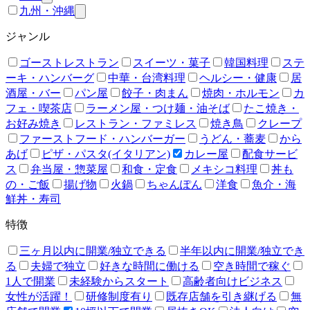
九州・沖縄
ジャンル
ゴーストレストラン
スイーツ・菓子
韓国料理
ステ
ーキ・ハンバーグ
中華・台湾料理
ヘルシー・健康
居
酒屋・バー
パン屋
餃子・肉まん
焼肉・ホルモン
カ
フェ・喫茶店
ラーメン屋・つけ麺・油そば
たこ焼き・
お好み焼き
レストラン・ファミレス
焼き鳥
クレープ
ファーストフード・ハンバーガー
うどん・蕎麦
から
あげ
ピザ・パスタ(イタリアン)
カレー屋
配食サービ
ス
弁当屋・惣菜屋
和食・定食
メキシコ料理
丼も
の・ご飯
揚げ物
火鍋
ちゃんぽん
洋食
魚介・海
鮮丼・寿司
特徴
三ヶ月以内に開業/独立できる
半年以内に開業/独立でき
る
夫婦で独立
好きな時間に働ける
空き時間で稼ぐ
1人で開業
未経験からスタート
高齢者向けビジネス
女性が活躍！
研修制度有り
既存店舗を引き継げる
無