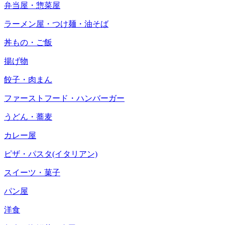
弁当屋・惣菜屋
ラーメン屋・つけ麺・油そば
丼もの・ご飯
揚げ物
餃子・肉まん
ファーストフード・ハンバーガー
うどん・蕎麦
カレー屋
ピザ・パスタ(イタリアン)
スイーツ・菓子
パン屋
洋食