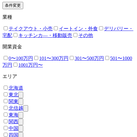
条件変更
業種
テイクアウト・小売
イートイン・外食
デリバリー・
宅配
キッチンカ―・移動販売
その他
開業資金
0〜100万円
101〜300万円
301〜500万円
501〜1000
万円
1001万円〜
エリア
北海道
東北
関東
北信越
東海
関西
中国
四国