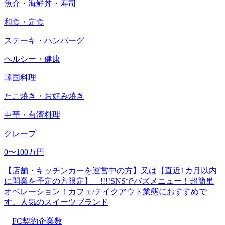
魚介・海鮮丼・寿司
和食・定食
ステーキ・ハンバーグ
ヘルシー・健康
韓国料理
たこ焼き・お好み焼き
中華・台湾料理
クレープ
0〜100万円
【店舗・キッチンカーを運営中の方】又は【直近1カ月以内
に開業を予定の方限定】 !!!!SNSでバズメニュー！超簡単
オペレーション！カフェ/テイクアウト業態におすすめで
す。人気のスイーツブランド
FC契約企業数