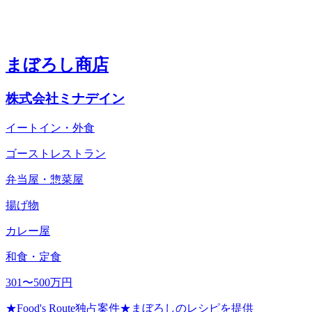
まぼろし商店
株式会社ミナデイン
イートイン・外食
ゴーストレストラン
弁当屋・惣菜屋
揚げ物
カレー屋
和食・定食
301〜500万円
★Food's Route独占案件★まぼろしのレシピを提供