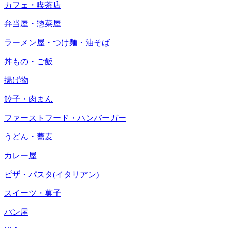
カフェ・喫茶店
弁当屋・惣菜屋
ラーメン屋・つけ麺・油そば
丼もの・ご飯
揚げ物
餃子・肉まん
ファーストフード・ハンバーガー
うどん・蕎麦
カレー屋
ピザ・パスタ(イタリアン)
スイーツ・菓子
パン屋