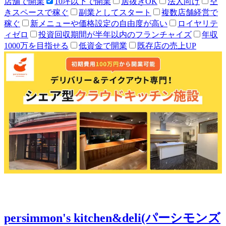
店舗で開業
10坪以下で開業
居抜きOK
法人向け
空
きスペースで稼ぐ
副業としてスタート
複数店舗経営で
稼ぐ
新メニューや価格設定の自由度が高い
ロイヤリテ
ィゼロ
投資回収期間が半年以内のフランチャイズ
年収
1000万を目指せる
低資金で開業
既存店の売上UP
persimmon's kitchen&deli(パーシモンズ