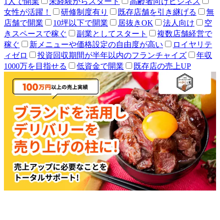
1人で開業
未経験からスタート
高齢者向けビジネス
女性が活躍！
研修制度有り
既存店舗を引き継げる
無
店舗で開業
10坪以下で開業
居抜きOK
法人向け
空
きスペースで稼ぐ
副業としてスタート
複数店舗経営で
稼ぐ
新メニューや価格設定の自由度が高い
ロイヤリテ
ィゼロ
投資回収期間が半年以内のフランチャイズ
年収
1000万を目指せる
低資金で開業
既存店の売上UP