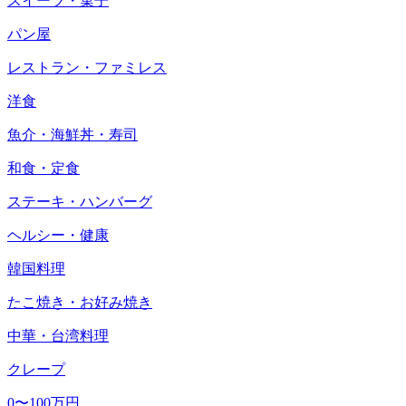
スイーツ・菓子
パン屋
レストラン・ファミレス
洋食
魚介・海鮮丼・寿司
和食・定食
ステーキ・ハンバーグ
ヘルシー・健康
韓国料理
たこ焼き・お好み焼き
中華・台湾料理
クレープ
0〜100万円