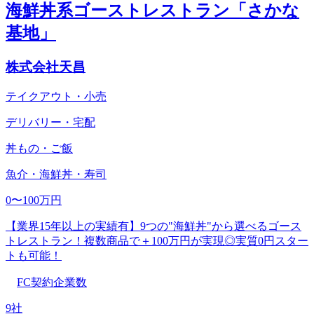
海鮮丼系ゴーストレストラン「さかな
基地」
株式会社天昌
テイクアウト・小売
デリバリー・宅配
丼もの・ご飯
魚介・海鮮丼・寿司
0〜100万円
【業界15年以上の実績有】9つの"海鮮丼"から選べるゴース
トレストラン！複数商品で＋100万円が実現◎実質0円スター
トも可能！
FC契約企業数
9社