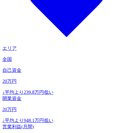
エリア
全国
自己資金
20
万円
↓
平均より
239.8
万円低い
開業資金
20
万円
↓
平均より
948.1
万円低い
営業利益(月間)