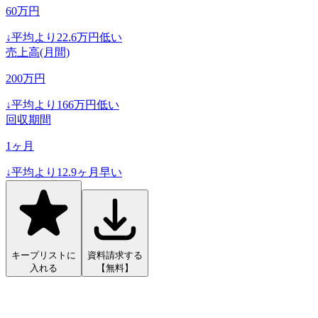
60
万円
↓
平均より
22.6
万円低い
売上高(月間)
200
万円
↓
平均より
166
万円低い
回収期間
1
ヶ月
↓
平均より
12.9
ヶ月早い
キープリストに
資料請求する
入れる
【無料】