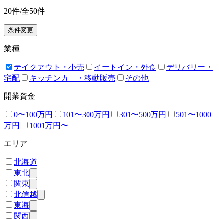
20
件/全
50
件
条件変更
業種
テイクアウト・小売
イートイン・外食
デリバリー・
宅配
キッチンカ―・移動販売
その他
開業資金
0〜100万円
101〜300万円
301〜500万円
501〜1000
万円
1001万円〜
エリア
北海道
東北
関東
北信越
東海
関西