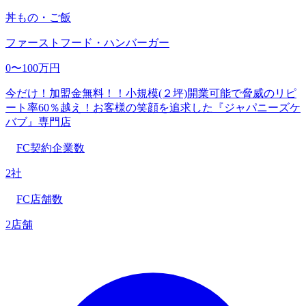
丼もの・ご飯
ファーストフード・ハンバーガー
0〜100万円
今だけ！加盟金無料！！小規模(２坪)開業可能で脅威のリピ
ート率60％越え！お客様の笑顔を追求した『ジャパニーズケ
バブ』専門店
FC契約企業数
2社
FC店舗数
2店舗