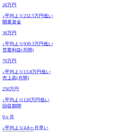
20
万円
↓
平均より
232.5
万円低い
開業資金
30
万円
↓
平均より
939.3
万円低い
営業利益(月間)
70
万円
↓
平均より
13.8
万円低い
売上高(月間)
250
万円
↓
平均より
120
万円低い
回収期間
9
ヶ月
↓
平均より
4.8
ヶ月早い