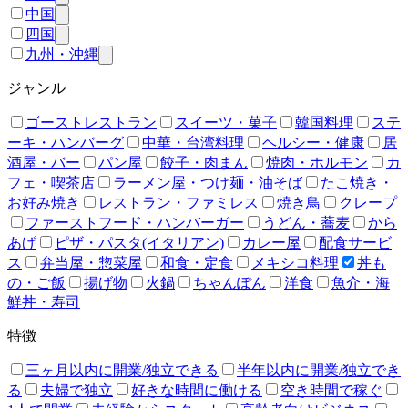
中国
四国
九州・沖縄
ジャンル
ゴーストレストラン
スイーツ・菓子
韓国料理
ステ
ーキ・ハンバーグ
中華・台湾料理
ヘルシー・健康
居
酒屋・バー
パン屋
餃子・肉まん
焼肉・ホルモン
カ
フェ・喫茶店
ラーメン屋・つけ麺・油そば
たこ焼き・
お好み焼き
レストラン・ファミレス
焼き鳥
クレープ
ファーストフード・ハンバーガー
うどん・蕎麦
から
あげ
ピザ・パスタ(イタリアン)
カレー屋
配食サービ
ス
弁当屋・惣菜屋
和食・定食
メキシコ料理
丼も
の・ご飯
揚げ物
火鍋
ちゃんぽん
洋食
魚介・海
鮮丼・寿司
特徴
三ヶ月以内に開業/独立できる
半年以内に開業/独立でき
る
夫婦で独立
好きな時間に働ける
空き時間で稼ぐ