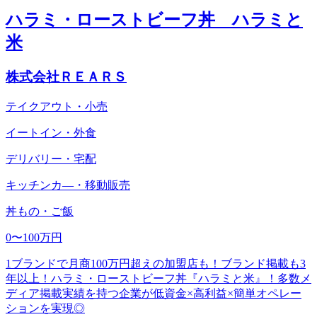
ハラミ・ローストビーフ丼 ハラミと
米
株式会社ＲＥＡＲＳ
テイクアウト・小売
イートイン・外食
デリバリー・宅配
キッチンカ―・移動販売
丼もの・ご飯
0〜100万円
1ブランドで月商100万円超えの加盟店も！ブランド掲載も3
年以上！ハラミ・ローストビーフ丼『ハラミと米』！多数メ
ディア掲載実績を持つ企業が低資金×高利益×簡単オペレー
ションを実現◎