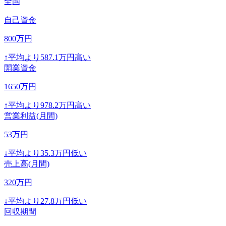
全国
自己資金
800
万円
↑
平均より
587.1
万円高い
開業資金
1650
万円
↑
平均より
978.2
万円高い
営業利益(月間)
53
万円
↓
平均より
35.3
万円低い
売上高(月間)
320
万円
↓
平均より
27.8
万円低い
回収期間