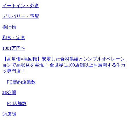
イートイン・外食
デリバリー・宅配
揚げ物
和食・定食
1001万円〜
【高単価×高回転】安定した食材供給とシンプルオペレーシ
ョンで高収益を実現！ 全世界に100店舗以上を展開する牛カ
ツ専門店！
FC契約企業数
非公開
FC店舗数
54店舗