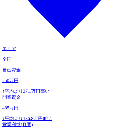
エリア
全国
自己資金
250
万円
↑
平均より
37.1
万円高い
開業資金
485
万円
↓
平均より
186.8
万円低い
営業利益(月間)