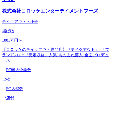
株式会社コロッケエンターテイメントフーズ
テイクアウト・小売
揚げ物
1001万円〜
【コロッケのテイクアウト専門店】『テイクアウト』×『ブ
ランド力』=『安定収益』人気"ものまね芸人"全面プロデュ
ース！
FC契約企業数
12社
FC店舗数
12店舗