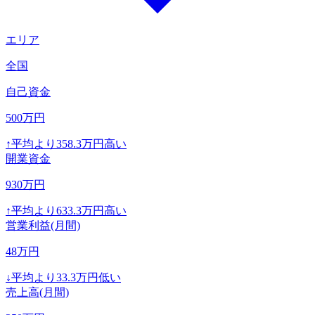
エリア
全国
自己資金
500
万円
↑
平均より
358.3
万円高い
開業資金
930
万円
↑
平均より
633.3
万円高い
営業利益(月間)
48
万円
↓
平均より
33.3
万円低い
売上高(月間)