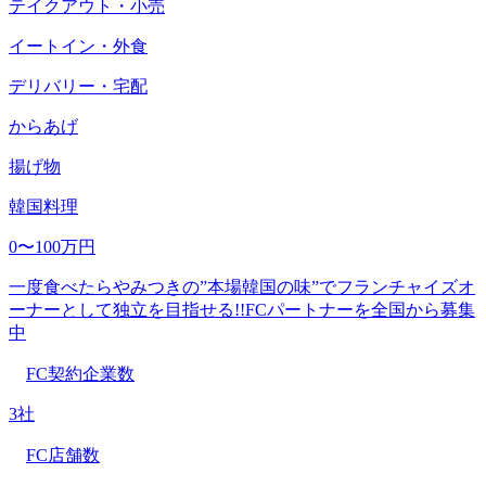
テイクアウト・小売
イートイン・外食
デリバリー・宅配
からあげ
揚げ物
韓国料理
0〜100万円
一度食べたらやみつきの”本場韓国の味”でフランチャイズオ
ーナーとして独立を目指せる!!FCパートナーを全国から募集
中
FC契約企業数
3社
FC店舗数