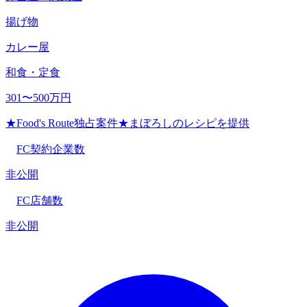
揚げ物
カレー屋
和食・定食
301〜500万円
★Food's Route独占案件★まぼろしのレシピを提供
FC契約企業数
非公開
FC店舗数
非公開