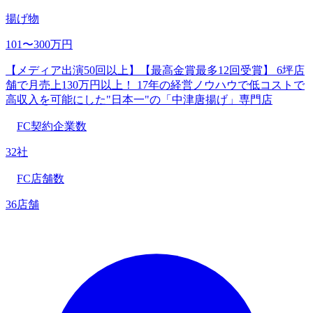
揚げ物
101〜300万円
【メディア出演50回以上】【最高金賞最多12回受賞】 6坪店
舗で月売上130万円以上！ 17年の経営ノウハウで低コストで
高収入を可能にした"日本一"の「中津唐揚げ」専門店
FC契約企業数
32社
FC店舗数
36店舗