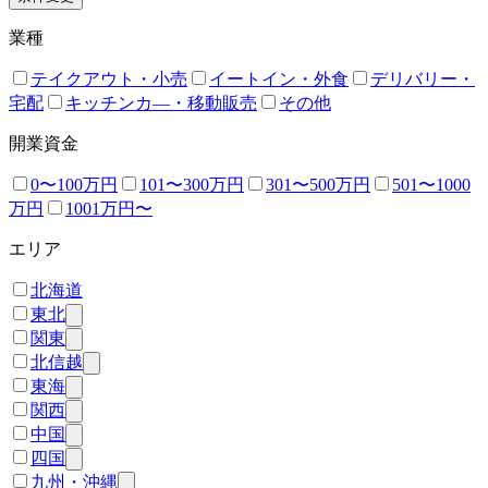
業種
テイクアウト・小売
イートイン・外食
デリバリー・
宅配
キッチンカ―・移動販売
その他
開業資金
0〜100万円
101〜300万円
301〜500万円
501〜1000
万円
1001万円〜
エリア
北海道
東北
関東
北信越
東海
関西
中国
四国
九州・沖縄