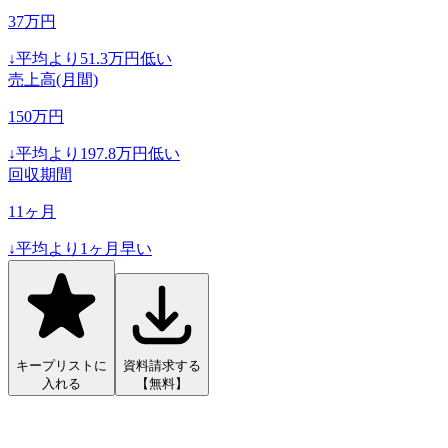
37
万円
↓
平均より
51.3
万円低い
売上高(月間)
150
万円
↓
平均より
197.8
万円低い
回収期間
11
ヶ月
↓
平均より
1
ヶ月早い
キープリストに
資料請求する
入れる
【無料】