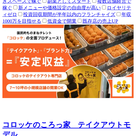
きスペースで稼ぐ
副業としてスタート
複数店舗経営で
稼ぐ
新メニューや価格設定の自由度が高い
ロイヤリテ
ィゼロ
投資回収期間が半年以内のフランチャイズ
年収
1000万を目指せる
低資金で開業
既存店の売上UP
コロッケのころっ家 テイクアウトモ
デル