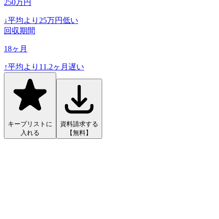
250
万円
↓
平均より
25
万円低い
回収期間
18
ヶ月
↑
平均より
11.2
ヶ月遅い
キープリストに
資料請求する
入れる
【無料】