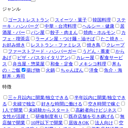
ジャンル
ゴーストレストラン
スイーツ・菓子
韓国料理
ステ
ーキ・ハンバーグ
中華・台湾料理
ヘルシー・健康
居
酒屋・バー
パン屋
餃子・肉まん
焼肉・ホルモン
カ
フェ・喫茶店
ラーメン屋・つけ麺・油そば
たこ焼き・
お好み焼き
レストラン・ファミレス
焼き鳥
クレープ
ファーストフード・ハンバーガー
うどん・蕎麦
から
あげ
ピザ・パスタ(イタリアン)
カレー屋
配食サービ
ス
弁当屋・惣菜屋
和食・定食
メキシコ料理
丼も
の・ご飯
揚げ物
火鍋
ちゃんぽん
洋食
魚介・海
鮮丼・寿司
特徴
三ヶ月以内に開業/独立できる
半年以内に開業/独立でき
る
夫婦で独立
好きな時間に働ける
空き時間で稼ぐ
1人で開業
未経験からスタート
高齢者向けビジネス
女性が活躍！
研修制度有り
既存店舗を引き継げる
無
店舗で開業
10坪以下で開業
居抜きOK
法人向け
空