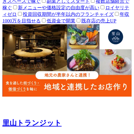
きスペースで稼ぐ
副業としてスタート
複数店舗経営で
稼ぐ
新メニューや価格設定の自由度が高い
ロイヤリテ
ィゼロ
投資回収期間が半年以内のフランチャイズ
年収
1000万を目指せる
低資金で開業
既存店の売上UP
里山トランジット