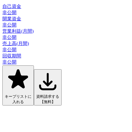
自己資金
非公開
開業資金
非公開
営業利益(月間)
非公開
売上高(月間)
非公開
回収期間
非公開
キープリストに
資料請求する
入れる
【無料】