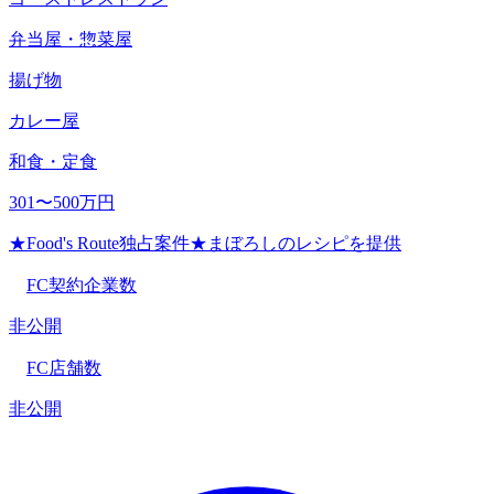
弁当屋・惣菜屋
揚げ物
カレー屋
和食・定食
301〜500万円
★Food's Route独占案件★まぼろしのレシピを提供
FC契約企業数
非公開
FC店舗数
非公開