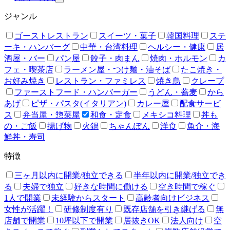
ジャンル
ゴーストレストラン
スイーツ・菓子
韓国料理
ステ
ーキ・ハンバーグ
中華・台湾料理
ヘルシー・健康
居
酒屋・バー
パン屋
餃子・肉まん
焼肉・ホルモン
カ
フェ・喫茶店
ラーメン屋・つけ麺・油そば
たこ焼き・
お好み焼き
レストラン・ファミレス
焼き鳥
クレープ
ファーストフード・ハンバーガー
うどん・蕎麦
から
あげ
ピザ・パスタ(イタリアン)
カレー屋
配食サービ
ス
弁当屋・惣菜屋
和食・定食
メキシコ料理
丼も
の・ご飯
揚げ物
火鍋
ちゃんぽん
洋食
魚介・海
鮮丼・寿司
特徴
三ヶ月以内に開業/独立できる
半年以内に開業/独立でき
る
夫婦で独立
好きな時間に働ける
空き時間で稼ぐ
1人で開業
未経験からスタート
高齢者向けビジネス
女性が活躍！
研修制度有り
既存店舗を引き継げる
無
店舗で開業
10坪以下で開業
居抜きOK
法人向け
空