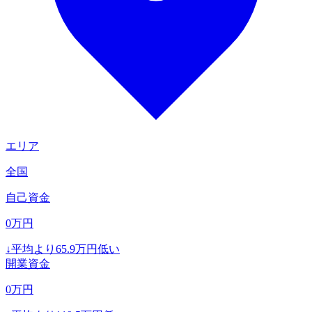
エリア
全国
自己資金
0
万円
↓
平均より
65.9
万円低い
開業資金
0
万円