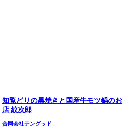
知覧どりの黒焼きと国産牛モツ鍋のお
店 紋次郎
合同会社テングッド