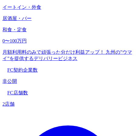
イートイン・外食
居酒屋・バー
和食・定食
0〜100万円
月額利用料のみで頑張った分だけ利益アップ！ 九州の”ウマ
イ”を提供するデリバリービジネス
FC契約企業数
非公開
FC店舗数
2店舗