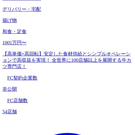
デリバリー・宅配
揚げ物
和食・定食
1001万円〜
【高単価×高回転】安定した食材供給とシンプルオペレーシ
ョンで高収益を実現！ 全世界に100店舗以上を展開する牛カ
ツ専門店！
FC契約企業数
非公開
FC店舗数
54店舗