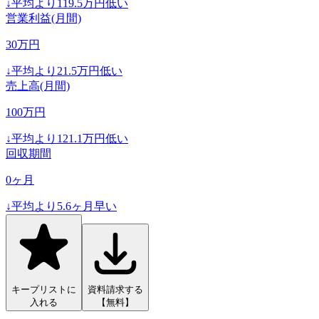
↓
平均より
119.5
万円低い
営業利益(月間)
30
万円
↓
平均より
21.5
万円低い
売上高(月間)
100
万円
↓
平均より
121.1
万円低い
回収期間
0
ヶ月
↓
平均より
5.6
ヶ月早い
キープリストに
資料請求する
入れる
【無料】