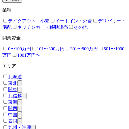
業種
テイクアウト・小売
イートイン・外食
デリバリー・
宅配
キッチンカ―・移動販売
その他
開業資金
0〜100万円
101〜300万円
301〜500万円
501〜1000
万円
1001万円〜
エリア
北海道
東北
関東
北信越
東海
関西
中国
四国
九州・沖縄