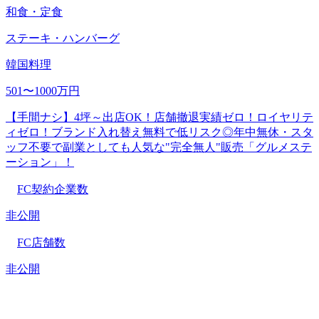
和食・定食
ステーキ・ハンバーグ
韓国料理
501〜1000万円
【手間ナシ】4坪～出店OK！店舗撤退実績ゼロ！ロイヤリテ
ィゼロ！ブランド入れ替え無料で低リスク◎年中無休・スタ
ッフ不要で副業としても人気な"完全無人"販売「グルメステ
ーション」！
FC契約企業数
非公開
FC店舗数
非公開