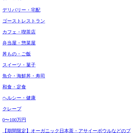
デリバリー・宅配
ゴーストレストラン
カフェ・喫茶店
弁当屋・惣菜屋
丼もの・ご飯
スイーツ・菓子
魚介・海鮮丼・寿司
和食・定食
ヘルシー・健康
クレープ
0〜100万円
【期間限定】オーガニック日本茶・アサイーボウルなどのブ