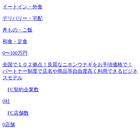
イートイン・外食
デリバリー・宅配
丼もの・ご飯
和食・定食
0〜100万円
全国で１０２拠点！良質なニホンウナギをお手頃価格で！
パートナー制度で店名や商品等自由度高く利用できるビジネ
スモデル
FC契約企業数
0社
FC店舗数
0店舗