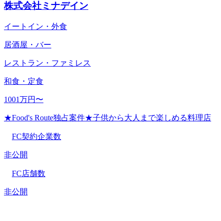
株式会社ミナデイン
イートイン・外食
居酒屋・バー
レストラン・ファミレス
和食・定食
1001万円〜
★Food's Route独占案件★子供から大人まで楽しめる料理店
FC契約企業数
非公開
FC店舗数
非公開