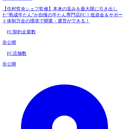
【住村哲央シェフ監修】本来の旨みを最大限に引き出し
た”熟成牛たん”が自慢の牛たん専門店FC！低資金＆サポー
ト体制万全の環境で開業・運営ができる！
FC契約企業数
非公開
FC店舗数
非公開