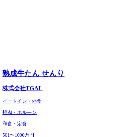
熟成牛たん せんり
株式会社TGAL
イートイン・外食
焼肉・ホルモン
和食・定食
501〜1000万円