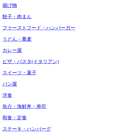
揚げ物
餃子・肉まん
ファーストフード・ハンバーガー
うどん・蕎麦
カレー屋
ピザ・パスタ(イタリアン)
スイーツ・菓子
パン屋
洋食
魚介・海鮮丼・寿司
和食・定食
ステーキ・ハンバーグ