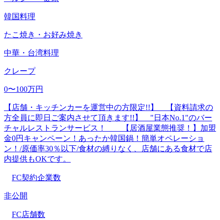
韓国料理
たこ焼き・お好み焼き
中華・台湾料理
クレープ
0〜100万円
【店舗・キッチンカーを運営中の方限定!!】 【資料請求の
方全員に即日ご案内させて頂きます!!】 "日本No.1"のバー
チャルレストランサービス！ 【居酒屋業態推奨！】加盟
金0円キャンペーン！あったか韓国鍋！簡単オペレーショ
ン！/原価率30％以下/食材の縛りなく、店舗にある食材で店
内提供もOKです。
FC契約企業数
非公開
FC店舗数