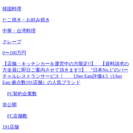
韓国料理
たこ焼き・お好み焼き
中華・台湾料理
クレープ
0〜100万円
【店舗・キッチンカーを運営中の方限定!!】 【資料請求の
方全員に即日ご案内させて頂きます!!】 "日本No.1"のバー
チャルレストランサービス！ Uber Eats評価4.5（Uber
Eats 拠点数191店舗）の人気ブランド
FC契約企業数
非公開
FC店舗数
191店舗