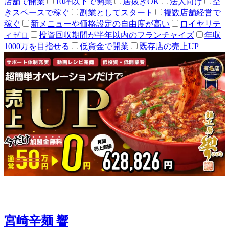
店舗で開業
10坪以下で開業
居抜きOK
法人向け
空
きスペースで稼ぐ
副業としてスタート
複数店舗経営で
稼ぐ
新メニューや価格設定の自由度が高い
ロイヤリテ
ィゼロ
投資回収期間が半年以内のフランチャイズ
年収
1000万を目指せる
低資金で開業
既存店の売上UP
宮崎辛麺 響