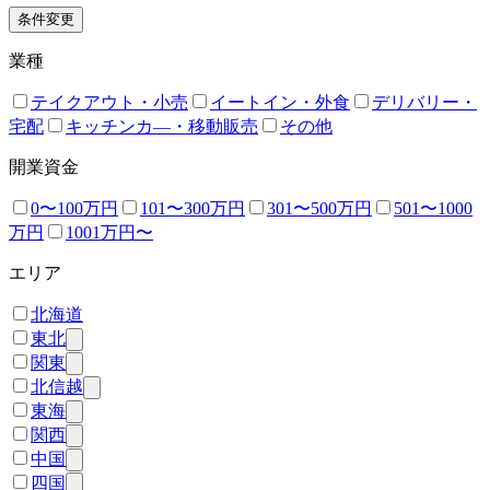
条件変更
業種
テイクアウト・小売
イートイン・外食
デリバリー・
宅配
キッチンカ―・移動販売
その他
開業資金
0〜100万円
101〜300万円
301〜500万円
501〜1000
万円
1001万円〜
エリア
北海道
東北
関東
北信越
東海
関西
中国
四国