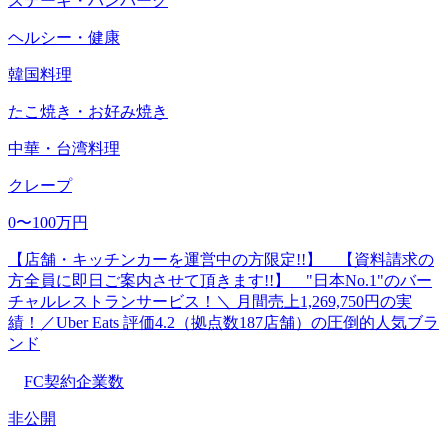
ステーキ・ハンバーグ
ヘルシー・健康
韓国料理
たこ焼き・お好み焼き
中華・台湾料理
クレープ
0〜100万円
【店舗・キッチンカーを運営中の方限定!!】 【資料請求の
方全員に即日ご案内させて頂きます!!】 "日本No.1"のバー
チャルレストランサービス！＼ 月間売上1,269,750円の実
績！／Uber Eats 評価4.2（拠点数187店舗）の圧倒的人気ブラ
ンド
FC契約企業数
非公開