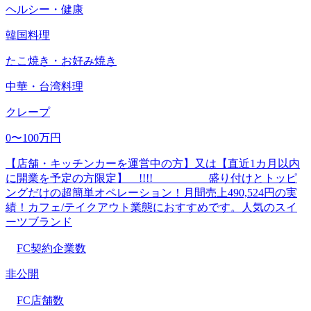
ヘルシー・健康
韓国料理
たこ焼き・お好み焼き
中華・台湾料理
クレープ
0〜100万円
【店舗・キッチンカーを運営中の方】又は【直近1カ月以内
に開業を予定の方限定】 !!!! 盛り付けとトッピ
ングだけの超簡単オペレーション！月間売上490,524円の実
績！カフェ/テイクアウト業態におすすめです。人気のスイ
ーツブランド
FC契約企業数
非公開
FC店舗数