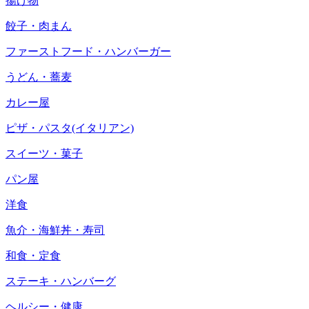
揚げ物
餃子・肉まん
ファーストフード・ハンバーガー
うどん・蕎麦
カレー屋
ピザ・パスタ(イタリアン)
スイーツ・菓子
パン屋
洋食
魚介・海鮮丼・寿司
和食・定食
ステーキ・ハンバーグ
ヘルシー・健康