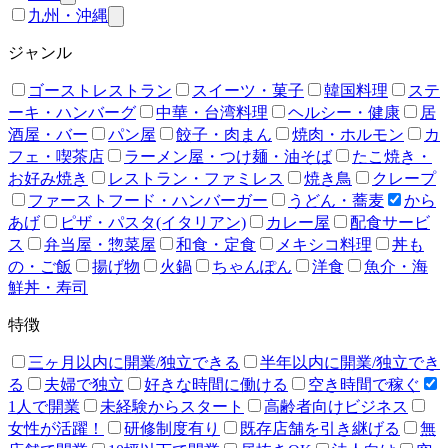
九州・沖縄
ジャンル
ゴーストレストラン
スイーツ・菓子
韓国料理
ステ
ーキ・ハンバーグ
中華・台湾料理
ヘルシー・健康
居
酒屋・バー
パン屋
餃子・肉まん
焼肉・ホルモン
カ
フェ・喫茶店
ラーメン屋・つけ麺・油そば
たこ焼き・
お好み焼き
レストラン・ファミレス
焼き鳥
クレープ
ファーストフード・ハンバーガー
うどん・蕎麦
から
あげ
ピザ・パスタ(イタリアン)
カレー屋
配食サービ
ス
弁当屋・惣菜屋
和食・定食
メキシコ料理
丼も
の・ご飯
揚げ物
火鍋
ちゃんぽん
洋食
魚介・海
鮮丼・寿司
特徴
三ヶ月以内に開業/独立できる
半年以内に開業/独立でき
る
夫婦で独立
好きな時間に働ける
空き時間で稼ぐ
1人で開業
未経験からスタート
高齢者向けビジネス
女性が活躍！
研修制度有り
既存店舗を引き継げる
無