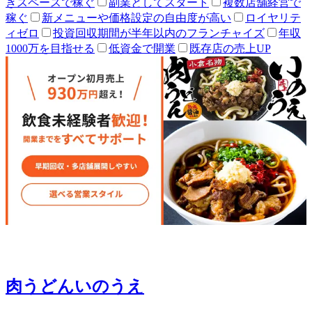
きスペースで稼ぐ
副業としてスタート
複数店舗経営で
稼ぐ
新メニューや価格設定の自由度が高い
ロイヤリテ
ィゼロ
投資回収期間が半年以内のフランチャイズ
年収
1000万を目指せる
低資金で開業
既存店の売上UP
肉うどんいのうえ