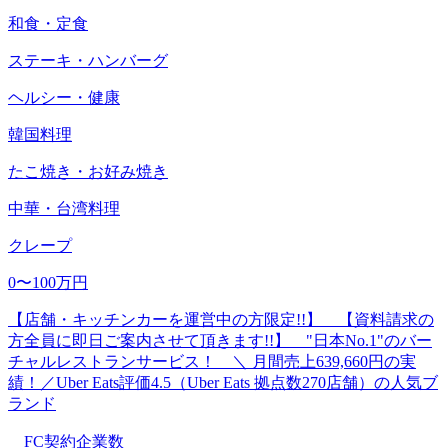
和食・定食
ステーキ・ハンバーグ
ヘルシー・健康
韓国料理
たこ焼き・お好み焼き
中華・台湾料理
クレープ
0〜100万円
【店舗・キッチンカーを運営中の方限定!!】 【資料請求の
方全員に即日ご案内させて頂きます!!】 "日本No.1"のバー
チャルレストランサービス！ ＼ 月間売上639,660円の実
績！／Uber Eats評価4.5（Uber Eats 拠点数270店舗）の人気ブ
ランド
FC契約企業数