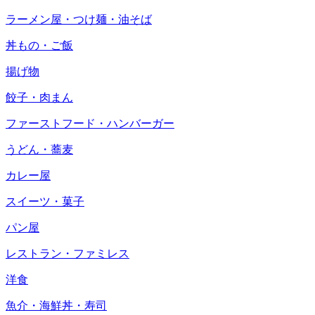
ラーメン屋・つけ麺・油そば
丼もの・ご飯
揚げ物
餃子・肉まん
ファーストフード・ハンバーガー
うどん・蕎麦
カレー屋
スイーツ・菓子
パン屋
レストラン・ファミレス
洋食
魚介・海鮮丼・寿司