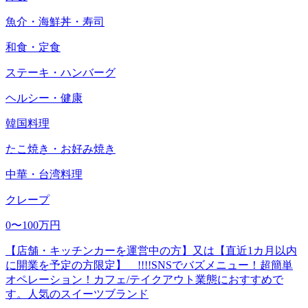
魚介・海鮮丼・寿司
和食・定食
ステーキ・ハンバーグ
ヘルシー・健康
韓国料理
たこ焼き・お好み焼き
中華・台湾料理
クレープ
0〜100万円
【店舗・キッチンカーを運営中の方】又は【直近1カ月以内
に開業を予定の方限定】 !!!!SNSでバズメニュー！超簡単
オペレーション！カフェ/テイクアウト業態におすすめで
す。人気のスイーツブランド