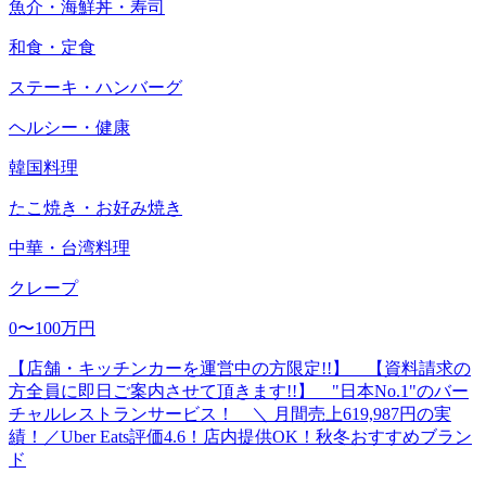
魚介・海鮮丼・寿司
和食・定食
ステーキ・ハンバーグ
ヘルシー・健康
韓国料理
たこ焼き・お好み焼き
中華・台湾料理
クレープ
0〜100万円
【店舗・キッチンカーを運営中の方限定!!】 【資料請求の
方全員に即日ご案内させて頂きます!!】 "日本No.1"のバー
チャルレストランサービス！ ＼ 月間売上619,987円の実
績！／Uber Eats評価4.6！店内提供OK！秋冬おすすめブラン
ド