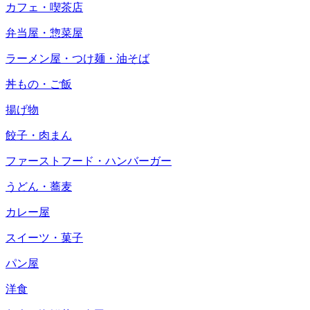
カフェ・喫茶店
弁当屋・惣菜屋
ラーメン屋・つけ麺・油そば
丼もの・ご飯
揚げ物
餃子・肉まん
ファーストフード・ハンバーガー
うどん・蕎麦
カレー屋
スイーツ・菓子
パン屋
洋食