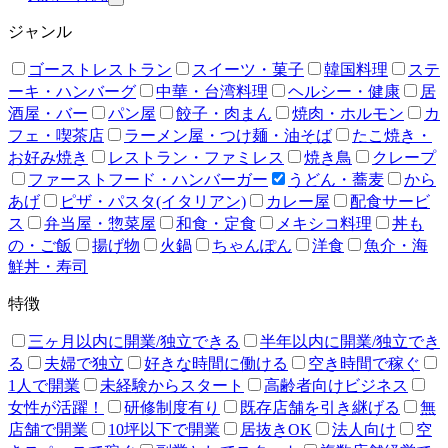
ジャンル
ゴーストレストラン
スイーツ・菓子
韓国料理
ステ
ーキ・ハンバーグ
中華・台湾料理
ヘルシー・健康
居
酒屋・バー
パン屋
餃子・肉まん
焼肉・ホルモン
カ
フェ・喫茶店
ラーメン屋・つけ麺・油そば
たこ焼き・
お好み焼き
レストラン・ファミレス
焼き鳥
クレープ
ファーストフード・ハンバーガー
うどん・蕎麦
から
あげ
ピザ・パスタ(イタリアン)
カレー屋
配食サービ
ス
弁当屋・惣菜屋
和食・定食
メキシコ料理
丼も
の・ご飯
揚げ物
火鍋
ちゃんぽん
洋食
魚介・海
鮮丼・寿司
特徴
三ヶ月以内に開業/独立できる
半年以内に開業/独立でき
る
夫婦で独立
好きな時間に働ける
空き時間で稼ぐ
1人で開業
未経験からスタート
高齢者向けビジネス
女性が活躍！
研修制度有り
既存店舗を引き継げる
無
店舗で開業
10坪以下で開業
居抜きOK
法人向け
空