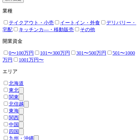
業種
テイクアウト・小売
イートイン・外食
デリバリー・
宅配
キッチンカ―・移動販売
その他
開業資金
0〜100万円
101〜300万円
301〜500万円
501〜1000
万円
1001万円〜
エリア
北海道
東北
関東
北信越
東海
関西
中国
四国
九州・沖縄