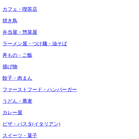
カフェ・喫茶店
焼き鳥
弁当屋・惣菜屋
ラーメン屋・つけ麺・油そば
丼もの・ご飯
揚げ物
餃子・肉まん
ファーストフード・ハンバーガー
うどん・蕎麦
カレー屋
ピザ・パスタ(イタリアン)
スイーツ・菓子