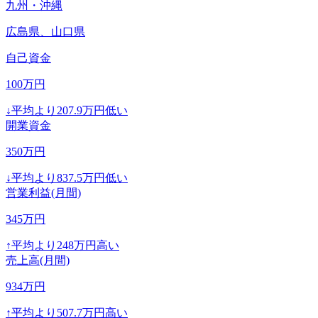
九州・沖縄
広島県、山口県
自己資金
100
万円
↓
平均より
207.9
万円低い
開業資金
350
万円
↓
平均より
837.5
万円低い
営業利益(月間)
345
万円
↑
平均より
248
万円高い
売上高(月間)
934
万円
↑
平均より
507.7
万円高い