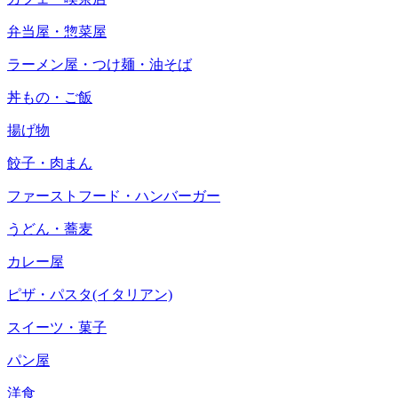
弁当屋・惣菜屋
ラーメン屋・つけ麺・油そば
丼もの・ご飯
揚げ物
餃子・肉まん
ファーストフード・ハンバーガー
うどん・蕎麦
カレー屋
ピザ・パスタ(イタリアン)
スイーツ・菓子
パン屋
洋食