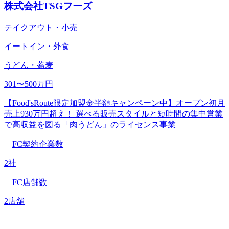
株式会社TSGフーズ
テイクアウト・小売
イートイン・外食
うどん・蕎麦
301〜500万円
【Food'sRoute限定加盟金半額キャンペーン中】オープン初月
売上930万円超え！ 選べる販売スタイルと短時間の集中営業
で高収益を図る「肉うどん」のライセンス事業
FC契約企業数
2社
FC店舗数
2店舗