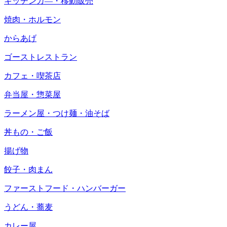
キッチンカ―・移動販売
焼肉・ホルモン
からあげ
ゴーストレストラン
カフェ・喫茶店
弁当屋・惣菜屋
ラーメン屋・つけ麺・油そば
丼もの・ご飯
揚げ物
餃子・肉まん
ファーストフード・ハンバーガー
うどん・蕎麦
カレー屋