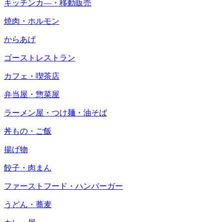
キッチンカ―・移動販売
焼肉・ホルモン
からあげ
ゴーストレストラン
カフェ・喫茶店
弁当屋・惣菜屋
ラーメン屋・つけ麺・油そば
丼もの・ご飯
揚げ物
餃子・肉まん
ファーストフード・ハンバーガー
うどん・蕎麦