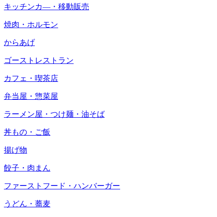
キッチンカ―・移動販売
焼肉・ホルモン
からあげ
ゴーストレストラン
カフェ・喫茶店
弁当屋・惣菜屋
ラーメン屋・つけ麺・油そば
丼もの・ご飯
揚げ物
餃子・肉まん
ファーストフード・ハンバーガー
うどん・蕎麦