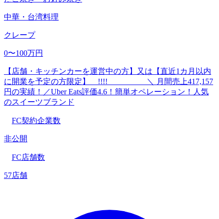
中華・台湾料理
クレープ
0〜100万円
【店舗・キッチンカーを運営中の方】又は【直近1カ月以内
に開業を予定の方限定】 !!!! ＼ 月間売上417,157
円の実績！／Uber Eats評価4.6！簡単オペレーション！人気
のスイーツブランド
FC契約企業数
非公開
FC店舗数
57店舗