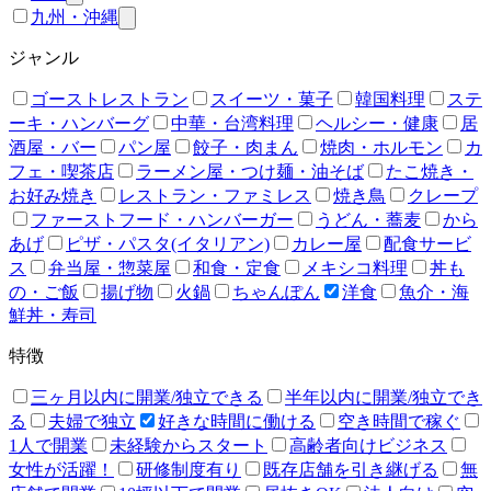
九州・沖縄
ジャンル
ゴーストレストラン
スイーツ・菓子
韓国料理
ステ
ーキ・ハンバーグ
中華・台湾料理
ヘルシー・健康
居
酒屋・バー
パン屋
餃子・肉まん
焼肉・ホルモン
カ
フェ・喫茶店
ラーメン屋・つけ麺・油そば
たこ焼き・
お好み焼き
レストラン・ファミレス
焼き鳥
クレープ
ファーストフード・ハンバーガー
うどん・蕎麦
から
あげ
ピザ・パスタ(イタリアン)
カレー屋
配食サービ
ス
弁当屋・惣菜屋
和食・定食
メキシコ料理
丼も
の・ご飯
揚げ物
火鍋
ちゃんぽん
洋食
魚介・海
鮮丼・寿司
特徴
三ヶ月以内に開業/独立できる
半年以内に開業/独立でき
る
夫婦で独立
好きな時間に働ける
空き時間で稼ぐ
1人で開業
未経験からスタート
高齢者向けビジネス
女性が活躍！
研修制度有り
既存店舗を引き継げる
無