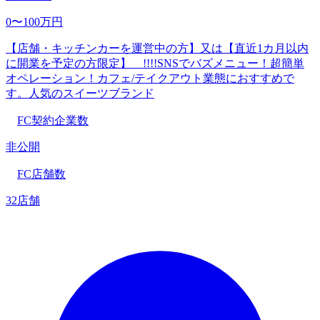
0〜100万円
【店舗・キッチンカーを運営中の方】又は【直近1カ月以内
に開業を予定の方限定】 !!!!SNSでバズメニュー！超簡単
オペレーション！カフェ/テイクアウト業態におすすめで
す。人気のスイーツブランド
FC契約企業数
非公開
FC店舗数
32店舗