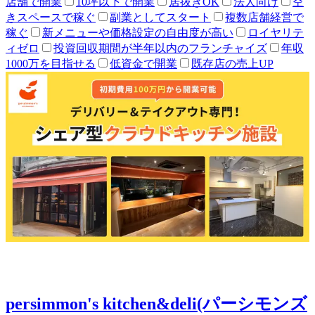
店舗で開業
10坪以下で開業
居抜きOK
法人向け
空
きスペースで稼ぐ
副業としてスタート
複数店舗経営で
稼ぐ
新メニューや価格設定の自由度が高い
ロイヤリテ
ィゼロ
投資回収期間が半年以内のフランチャイズ
年収
1000万を目指せる
低資金で開業
既存店の売上UP
persimmon's kitchen&deli(パーシモンズ