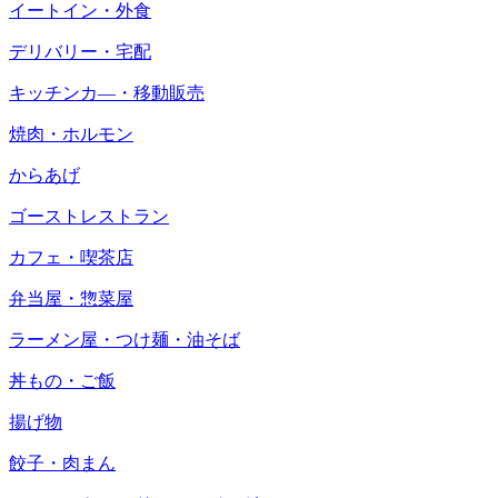
イートイン・外食
デリバリー・宅配
キッチンカ―・移動販売
焼肉・ホルモン
からあげ
ゴーストレストラン
カフェ・喫茶店
弁当屋・惣菜屋
ラーメン屋・つけ麺・油そば
丼もの・ご飯
揚げ物
餃子・肉まん