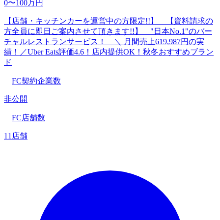
0〜100万円
【店舗・キッチンカーを運営中の方限定!!】 【資料請求の
方全員に即日ご案内させて頂きます!!】 "日本No.1"のバー
チャルレストランサービス！ ＼ 月間売上619,987円の実
績！／Uber Eats評価4.6！店内提供OK！秋冬おすすめブラン
ド
FC契約企業数
非公開
FC店舗数
11店舗