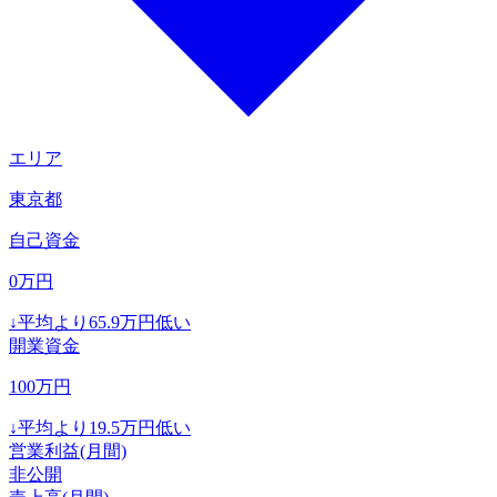
エリア
東京都
自己資金
0
万円
↓
平均より
65.9
万円低い
開業資金
100
万円
↓
平均より
19.5
万円低い
営業利益(月間)
非公開