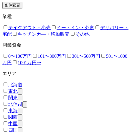
条件変更
業種
テイクアウト・小売
イートイン・外食
デリバリー・
宅配
キッチンカ―・移動販売
その他
開業資金
0〜100万円
101〜300万円
301〜500万円
501〜1000
万円
1001万円〜
エリア
北海道
東北
関東
北信越
東海
関西
中国
四国