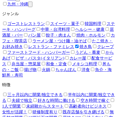
九州・沖縄
ジャンル
ゴーストレストラン
スイーツ・菓子
韓国料理
ステ
ーキ・ハンバーグ
中華・台湾料理
ヘルシー・健康
居
酒屋・バー
パン屋
餃子・肉まん
焼肉・ホルモン
カ
フェ・喫茶店
ラーメン屋・つけ麺・油そば
たこ焼き・
お好み焼き
レストラン・ファミレス
焼き鳥
クレープ
ファーストフード・ハンバーガー
うどん・蕎麦
から
あげ
ピザ・パスタ(イタリアン)
カレー屋
配食サービ
ス
弁当屋・惣菜屋
和食・定食
メキシコ料理
丼も
の・ご飯
揚げ物
火鍋
ちゃんぽん
洋食
魚介・海
鮮丼・寿司
特徴
三ヶ月以内に開業/独立できる
半年以内に開業/独立でき
る
夫婦で独立
好きな時間に働ける
空き時間で稼ぐ
1人で開業
未経験からスタート
高齢者向けビジネス
女性が活躍！
研修制度有り
既存店舗を引き継げる
無