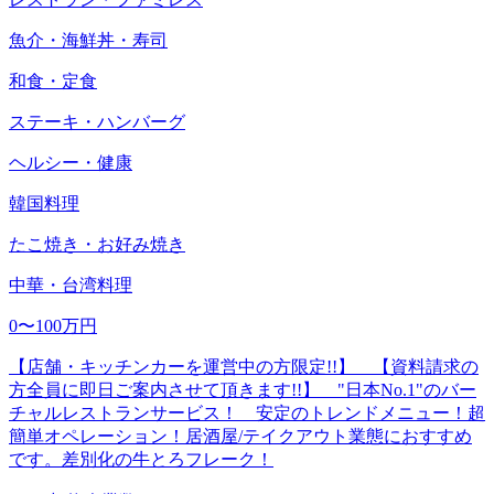
魚介・海鮮丼・寿司
和食・定食
ステーキ・ハンバーグ
ヘルシー・健康
韓国料理
たこ焼き・お好み焼き
中華・台湾料理
0〜100万円
【店舗・キッチンカーを運営中の方限定!!】 【資料請求の
方全員に即日ご案内させて頂きます!!】 "日本No.1"のバー
チャルレストランサービス！ 安定のトレンドメニュー！超
簡単オペレーション！居酒屋/テイクアウト業態におすすめ
です。差別化の牛とろフレーク！