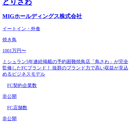
とりさわ
MIGホールディングス株式会社
イートイン・外食
焼き鳥
1001万円〜
ミシュラン5年連続掲載の予約困難焼鳥店「鳥さわ」が完全
監修したFCブランド！ 抜群のブランド力で高い収益が見込
めるビジネスモデル
FC契約企業数
非公開
FC店舗数
非公開