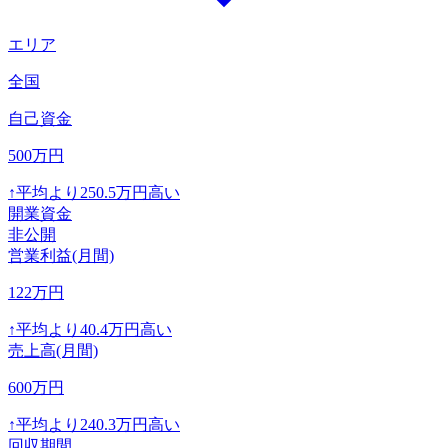
エリア
全国
自己資金
500
万円
↑
平均より
250.5
万円高い
開業資金
非公開
営業利益(月間)
122
万円
↑
平均より
40.4
万円高い
売上高(月間)
600
万円
↑
平均より
240.3
万円高い
回収期間