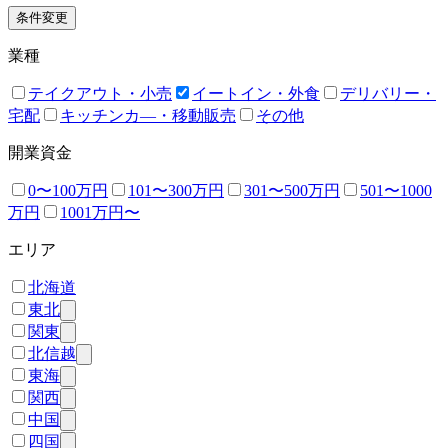
条件変更
業種
テイクアウト・小売
イートイン・外食
デリバリー・
宅配
キッチンカ―・移動販売
その他
開業資金
0〜100万円
101〜300万円
301〜500万円
501〜1000
万円
1001万円〜
エリア
北海道
東北
関東
北信越
東海
関西
中国
四国