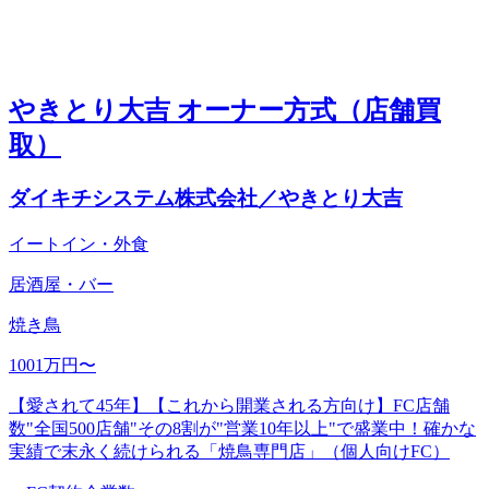
やきとり大吉 オーナー方式（店舗買
取）
ダイキチシステム株式会社／やきとり大吉
イートイン・外食
居酒屋・バー
焼き鳥
1001万円〜
【愛されて45年】【これから開業される方向け】FC店舗
数"全国500店舗"その8割が"営業10年以上"で盛業中！確かな
実績で末永く続けられる「焼鳥専門店」（個人向けFC）