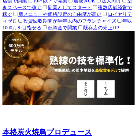
店舗で開業
10坪以下で開業
居抜きOK
法人向け
空
きスペースで稼ぐ
副業としてスタート
複数店舗経営で
稼ぐ
新メニューや価格設定の自由度が高い
ロイヤリテ
ィゼロ
投資回収期間が半年以内のフランチャイズ
年収
1000万を目指せる
低資金で開業
既存店の売上UP
本格炭火焼鳥プロデュース