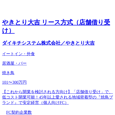
やきとり大吉 リース方式（店舗借り受
け）
ダイキチシステム株式会社／やきとり大吉
イートイン・外食
居酒屋・バー
焼き鳥
101〜300万円
【これから開業を検討される方向け】「店舗借り受け」で、
低コスト開業可能！45年以上愛される地域密着型の『焼鳥ブ
ランド』で安定経営（個人向けFC）
FC契約企業数