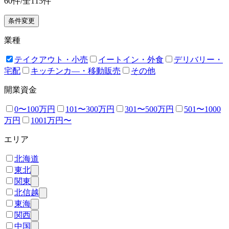
60
件/全
115
件
条件変更
業種
テイクアウト・小売
イートイン・外食
デリバリー・
宅配
キッチンカ―・移動販売
その他
開業資金
0〜100万円
101〜300万円
301〜500万円
501〜1000
万円
1001万円〜
エリア
北海道
東北
関東
北信越
東海
関西
中国