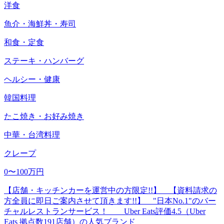
洋食
魚介・海鮮丼・寿司
和食・定食
ステーキ・ハンバーグ
ヘルシー・健康
韓国料理
たこ焼き・お好み焼き
中華・台湾料理
クレープ
0〜100万円
【店舗・キッチンカーを運営中の方限定!!】 【資料請求の
方全員に即日ご案内させて頂きます!!】 "日本No.1"のバー
チャルレストランサービス！ Uber Eats評価4.5（Uber
Eats 拠点数191店舗）の人気ブランド