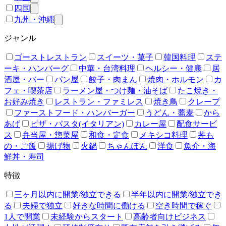
四国
九州・沖縄
ジャンル
ゴーストレストラン
スイーツ・菓子
韓国料理
ステ
ーキ・ハンバーグ
中華・台湾料理
ヘルシー・健康
居
酒屋・バー
パン屋
餃子・肉まん
焼肉・ホルモン
カ
フェ・喫茶店
ラーメン屋・つけ麺・油そば
たこ焼き・
お好み焼き
レストラン・ファミレス
焼き鳥
クレープ
ファーストフード・ハンバーガー
うどん・蕎麦
から
あげ
ピザ・パスタ(イタリアン)
カレー屋
配食サービ
ス
弁当屋・惣菜屋
和食・定食
メキシコ料理
丼も
の・ご飯
揚げ物
火鍋
ちゃんぽん
洋食
魚介・海
鮮丼・寿司
特徴
三ヶ月以内に開業/独立できる
半年以内に開業/独立でき
る
夫婦で独立
好きな時間に働ける
空き時間で稼ぐ
1人で開業
未経験からスタート
高齢者向けビジネス