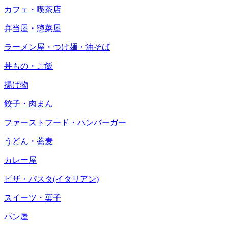
カフェ・喫茶店
弁当屋・惣菜屋
ラーメン屋・つけ麺・油そば
丼もの・ご飯
揚げ物
餃子・肉まん
ファーストフード・ハンバーガー
うどん・蕎麦
カレー屋
ピザ・パスタ(イタリアン)
スイーツ・菓子
パン屋