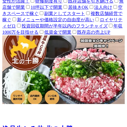
女性が活躍！
研修制度有り
既存店舗を引き継げる
無
店舗で開業
10坪以下で開業
居抜きOK
法人向け
空
きスペースで稼ぐ
副業としてスタート
複数店舗経営で
稼ぐ
新メニューや価格設定の自由度が高い
ロイヤリテ
ィゼロ
投資回収期間が半年以内のフランチャイズ
年収
1000万を目指せる
低資金で開業
既存店の売上UP