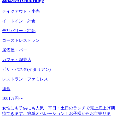
株式会社Globridge
テイクアウト・小売
イートイン・外食
デリバリー・宅配
ゴーストレストラン
居酒屋・バー
カフェ・喫茶店
ピザ・パスタ(イタリアン)
レストラン・ファミレス
洋食
1001万円〜
女性にも子供にも人気！平日・土日のランチで売上底上げ期
待できます。簡単オペレーション！お子様からお年寄りま