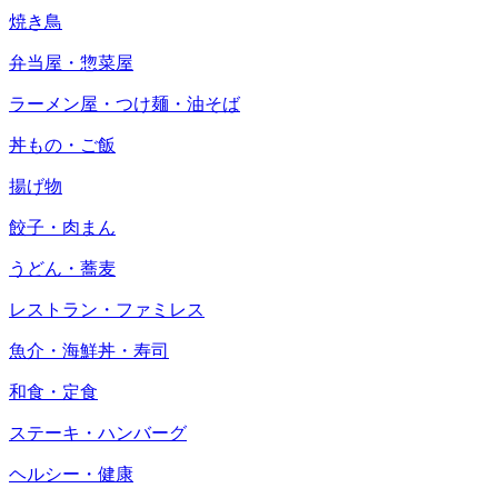
焼き鳥
弁当屋・惣菜屋
ラーメン屋・つけ麺・油そば
丼もの・ご飯
揚げ物
餃子・肉まん
うどん・蕎麦
レストラン・ファミレス
魚介・海鮮丼・寿司
和食・定食
ステーキ・ハンバーグ
ヘルシー・健康