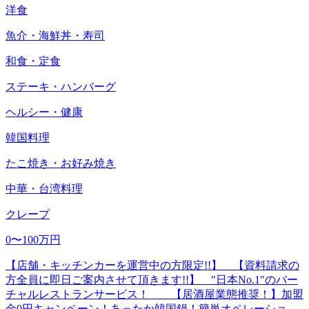
洋食
魚介・海鮮丼・寿司
和食・定食
ステーキ・ハンバーグ
ヘルシー・健康
韓国料理
たこ焼き・お好み焼き
中華・台湾料理
クレープ
0〜100万円
【店舗・キッチンカーを運営中の方限定!!】 【資料請求の
方全員に即日ご案内させて頂きます!!】 "日本No.1"のバー
チャルレストランサービス！ 【居酒屋業態推奨！】加盟
金0円キャンペーン！あったか韓国鍋！簡単オペレーショ