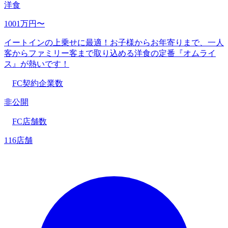
洋食
1001万円〜
イートインの上乗せに最適！お子様からお年寄りまで、一人
客からファミリー客まで取り込める洋食の定番『オムライ
ス』が熱いです！
FC契約企業数
非公開
FC店舗数
116店舗