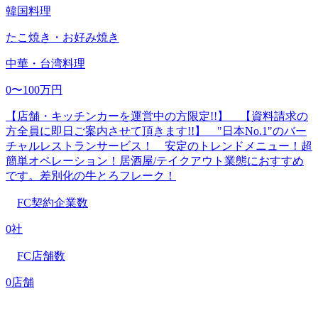
韓国料理
たこ焼き・お好み焼き
中華・台湾料理
0〜100万円
【店舗・キッチンカーを運営中の方限定!!】 【資料請求の
方全員に即日ご案内させて頂きます!!】 "日本No.1"のバー
チャルレストランサービス！ 安定のトレンドメニュー！超
簡単オペレーション！居酒屋/テイクアウト業態におすすめ
です。差別化の牛とろフレーク！
FC契約企業数
0社
FC店舗数
0店舗