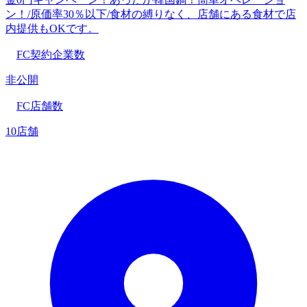
ン！/原価率30％以下/食材の縛りなく、店舗にある食材で店
内提供もOKです。
FC契約企業数
非公開
FC店舗数
10店舗