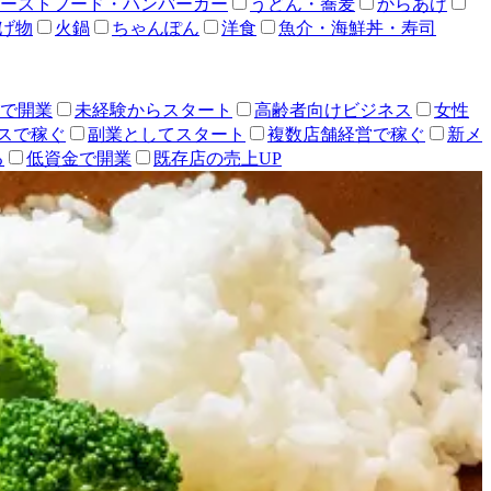
ーストフード・ハンバーガー
うどん・蕎麦
からあげ
げ物
火鍋
ちゃんぽん
洋食
魚介・海鮮丼・寿司
人で開業
未経験からスタート
高齢者向けビジネス
女性
スで稼ぐ
副業としてスタート
複数店舗経営で稼ぐ
新メ
る
低資金で開業
既存店の売上UP