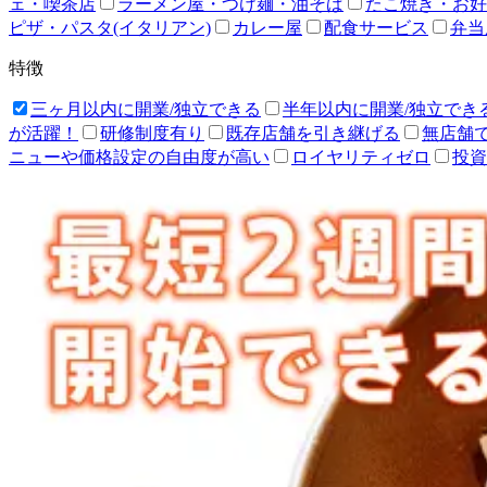
ェ・喫茶店
ラーメン屋・つけ麺・油そば
たこ焼き・お好
ピザ・パスタ(イタリアン)
カレー屋
配食サービス
弁当
特徴
三ヶ月以内に開業/独立できる
半年以内に開業/独立でき
が活躍！
研修制度有り
既存店舗を引き継げる
無店舗
ニューや価格設定の自由度が高い
ロイヤリティゼロ
投資