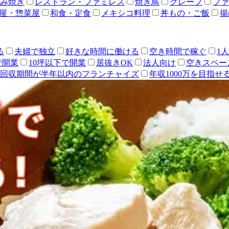
み焼き
レストラン・ファミレス
焼き鳥
クレープ
ファ
屋・惣菜屋
和食・定食
メキシコ料理
丼もの・ご飯
揚
る
夫婦で独立
好きな時間に働ける
空き時間で稼ぐ
1
で開業
10坪以下で開業
居抜きOK
法人向け
空きスペー
回収期間が半年以内のフランチャイズ
年収1000万を目指せ