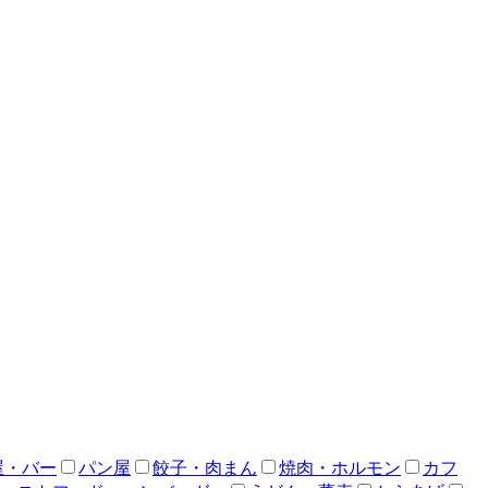
屋・バー
パン屋
餃子・肉まん
焼肉・ホルモン
カフ