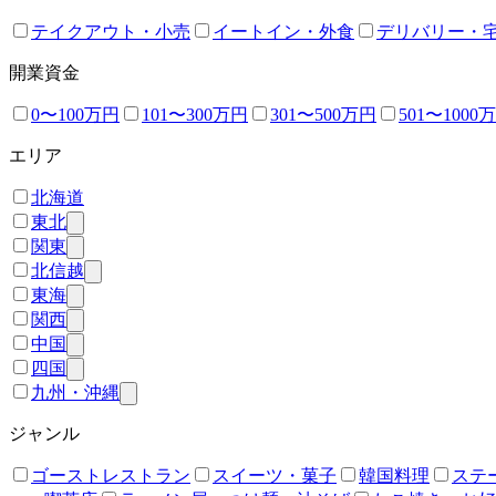
テイクアウト・小売
イートイン・外食
デリバリー・
開業資金
0〜100万円
101〜300万円
301〜500万円
501〜1000
エリア
北海道
東北
関東
北信越
東海
関西
中国
四国
九州・沖縄
ジャンル
ゴーストレストラン
スイーツ・菓子
韓国料理
ステ