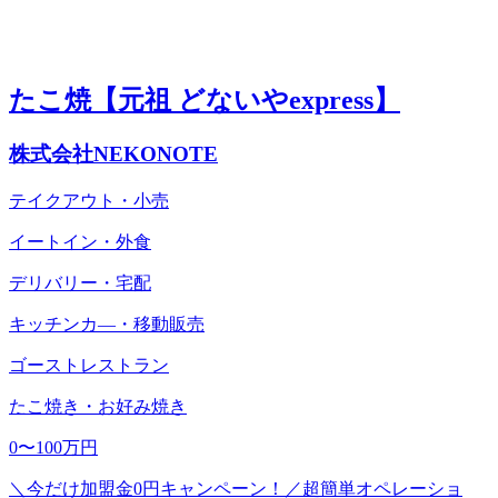
たこ焼【元祖 どないやexpress】
株式会社NEKONOTE
テイクアウト・小売
イートイン・外食
デリバリー・宅配
キッチンカ―・移動販売
ゴーストレストラン
たこ焼き・お好み焼き
0〜100万円
＼今だけ加盟金0円キャンペーン！／超簡単オペレーショ