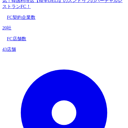
気！韓国料理店【韓辛DELI】のスンドゥブのバーチャルレ
ストランFC！
FC契約企業数
20社
FC店舗数
43店舗