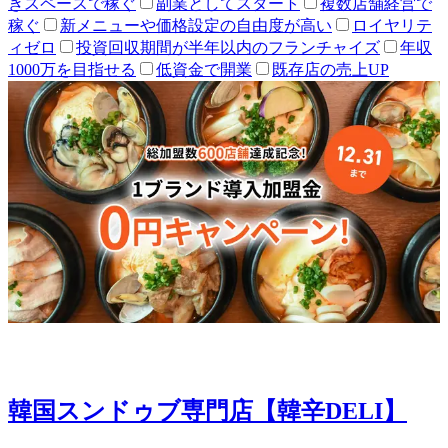
きスペースで稼ぐ
副業としてスタート
複数店舗経営で
稼ぐ
新メニューや価格設定の自由度が高い
ロイヤリテ
ィゼロ
投資回収期間が半年以内のフランチャイズ
年収
1000万を目指せる
低資金で開業
既存店の売上UP
韓国スンドゥブ専門店【韓辛DELI】