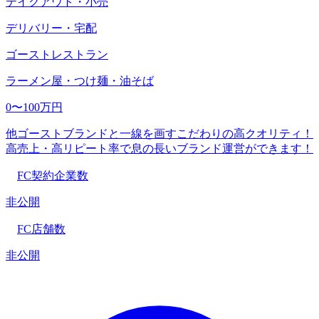
テイクアウト・小売
デリバリー・宅配
ゴーストレストラン
ラーメン屋・つけ麺・油そば
0〜100万円
他ゴーストブランドと一線を画すこだわりの高クオリティ！
高売上・高リピート率で息の長いブランド運営ができます！
FC契約企業数
非公開
FC店舗数
非公開