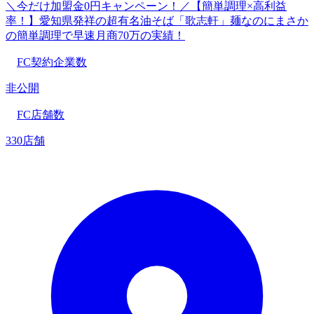
＼今だけ加盟金0円キャンペーン！／【簡単調理×高利益
率！】愛知県発祥の超有名油そば「歌志軒」麺なのにまさか
の簡単調理で早速月商70万の実績！
FC契約企業数
非公開
FC店舗数
330店舗