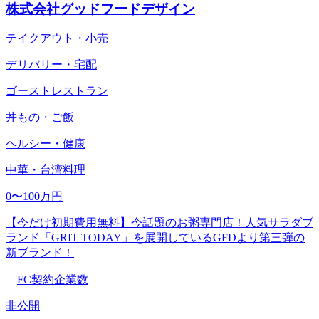
株式会社グッドフードデザイン
テイクアウト・小売
デリバリー・宅配
ゴーストレストラン
丼もの・ご飯
ヘルシー・健康
中華・台湾料理
0〜100万円
【今だけ初期費用無料】今話題のお粥専門店！人気サラダブ
ランド「GRIT TODAY」を展開しているGFDより第三弾の
新ブランド！
FC契約企業数
非公開