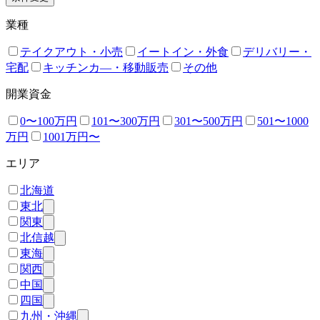
業種
テイクアウト・小売
イートイン・外食
デリバリー・
宅配
キッチンカ―・移動販売
その他
開業資金
0〜100万円
101〜300万円
301〜500万円
501〜1000
万円
1001万円〜
エリア
北海道
東北
関東
北信越
東海
関西
中国
四国
九州・沖縄