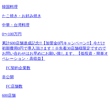
韓国料理
たこ焼き・お好み焼き
中華・台湾料理
0〜100万円
累計600店舗達成記念!!【加盟金0円キャンペーン!!】今だけ
初期費用0円で導入頂けます！※先着30店舗様限定ですので
お問い合わせはお早めにお願い致します。【低投資・簡単オ
ペレーション・高収益】
FC契約企業数
非公開
FC店舗数
600店舗