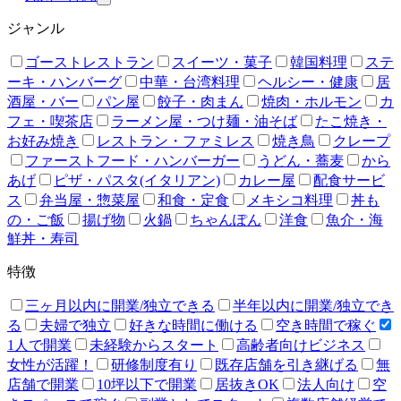
ジャンル
ゴーストレストラン
スイーツ・菓子
韓国料理
ステ
ーキ・ハンバーグ
中華・台湾料理
ヘルシー・健康
居
酒屋・バー
パン屋
餃子・肉まん
焼肉・ホルモン
カ
フェ・喫茶店
ラーメン屋・つけ麺・油そば
たこ焼き・
お好み焼き
レストラン・ファミレス
焼き鳥
クレープ
ファーストフード・ハンバーガー
うどん・蕎麦
から
あげ
ピザ・パスタ(イタリアン)
カレー屋
配食サービ
ス
弁当屋・惣菜屋
和食・定食
メキシコ料理
丼も
の・ご飯
揚げ物
火鍋
ちゃんぽん
洋食
魚介・海
鮮丼・寿司
特徴
三ヶ月以内に開業/独立できる
半年以内に開業/独立でき
る
夫婦で独立
好きな時間に働ける
空き時間で稼ぐ
1人で開業
未経験からスタート
高齢者向けビジネス
女性が活躍！
研修制度有り
既存店舗を引き継げる
無
店舗で開業
10坪以下で開業
居抜きOK
法人向け
空