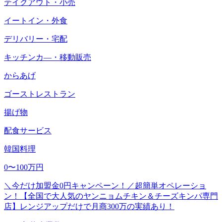
テイクアウト・小売
イートイン・外食
デリバリー・宅配
キッチンカ―・移動販売
からあげ
ゴーストレストラン
揚げ物
配食サービス
韓国料理
0〜100万円
＼今だけ加盟金0円キャンペーン！／超簡単オペレーショ
ン！【全国で大人気のヤンニョムチキン＆チーズキンパ専門
店】レンジアップだけで月商300万の実績あり！