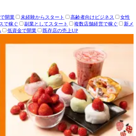
人で開業
未経験からスタート
高齢者向けビジネス
女性
スで稼ぐ
副業としてスタート
複数店舗経営で稼ぐ
新メ
る
低資金で開業
既存店の売上UP