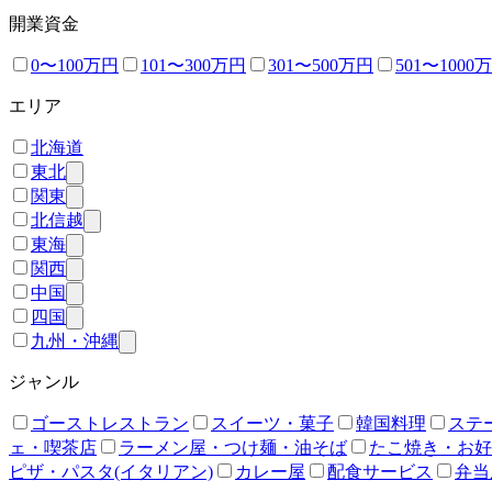
開業資金
0〜100万円
101〜300万円
301〜500万円
501〜1000
エリア
北海道
東北
関東
北信越
東海
関西
中国
四国
九州・沖縄
ジャンル
ゴーストレストラン
スイーツ・菓子
韓国料理
ステ
ェ・喫茶店
ラーメン屋・つけ麺・油そば
たこ焼き・お好
ピザ・パスタ(イタリアン)
カレー屋
配食サービス
弁当