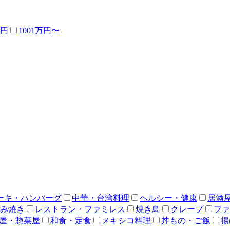
万円
1001万円〜
ーキ・ハンバーグ
中華・台湾料理
ヘルシー・健康
居酒
み焼き
レストラン・ファミレス
焼き鳥
クレープ
ファ
屋・惣菜屋
和食・定食
メキシコ料理
丼もの・ご飯
揚