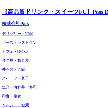
【高品質ドリンク・スイーツFC】Pass Del
株式会社Pass
デリバリー・宅配
ゴーストレストラン
カフェ・喫茶店
弁当屋・惣菜屋
丼もの・ご飯
スイーツ・菓子
魚介・海鮮丼・寿司
和食・定食
ヘルシー・健康