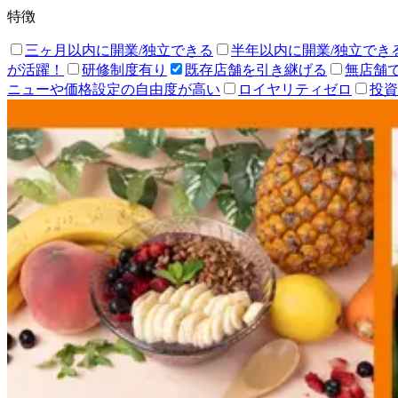
特徴
三ヶ月以内に開業/独立できる
半年以内に開業/独立でき
が活躍！
研修制度有り
既存店舗を引き継げる
無店舗
ニューや価格設定の自由度が高い
ロイヤリティゼロ
投資