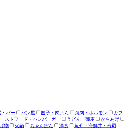
屋・バー
パン屋
餃子・肉まん
焼肉・ホルモン
カフ
ーストフード・ハンバーガー
うどん・蕎麦
からあげ
げ物
火鍋
ちゃんぽん
洋食
魚介・海鮮丼・寿司