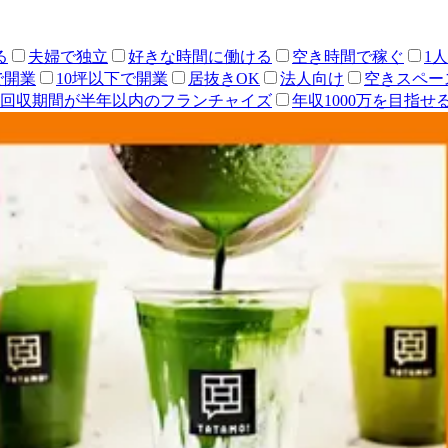
る
夫婦で独立
好きな時間に働ける
空き時間で稼ぐ
1
で開業
10坪以下で開業
居抜きOK
法人向け
空きスペー
回収期間が半年以内のフランチャイズ
年収1000万を目指せ