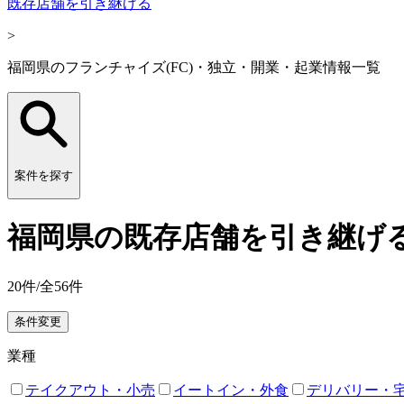
既存店舗を引き継げる
>
福岡県のフランチャイズ(FC)・独立・開業・起業情報一覧
案件を探す
福岡県の既存店舗を引き継げる
20
件/全
56
件
条件変更
業種
テイクアウト・小売
イートイン・外食
デリバリー・