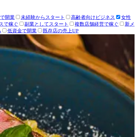
人で開業
未経験からスタート
高齢者向けビジネス
女性
スで稼ぐ
副業としてスタート
複数店舗経営で稼ぐ
新メ
る
低資金で開業
既存店の売上UP