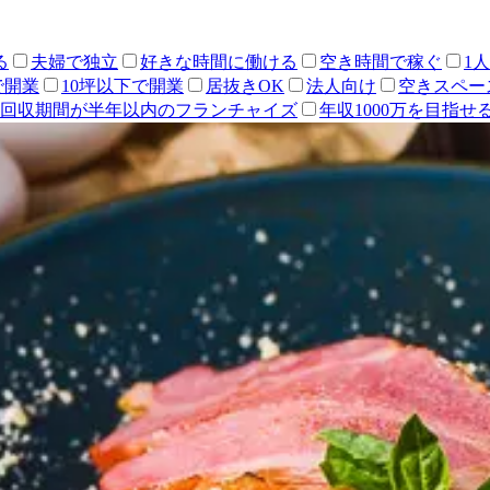
る
夫婦で独立
好きな時間に働ける
空き時間で稼ぐ
1
で開業
10坪以下で開業
居抜きOK
法人向け
空きスペー
回収期間が半年以内のフランチャイズ
年収1000万を目指せ