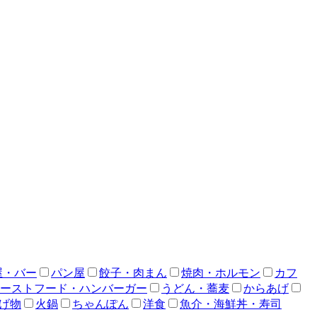
屋・バー
パン屋
餃子・肉まん
焼肉・ホルモン
カフ
ーストフード・ハンバーガー
うどん・蕎麦
からあげ
げ物
火鍋
ちゃんぽん
洋食
魚介・海鮮丼・寿司