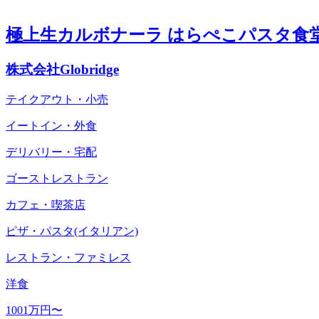
極上生カルボナーラ はらぺこパスタ食
株式会社Globridge
テイクアウト・小売
イートイン・外食
デリバリー・宅配
ゴーストレストラン
カフェ・喫茶店
ピザ・パスタ(イタリアン)
レストラン・ファミレス
洋食
1001万円〜