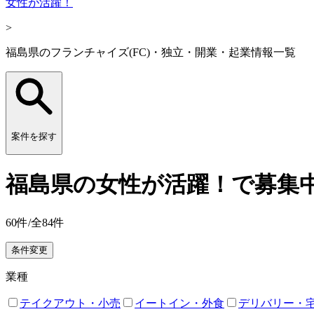
女性が活躍！
>
福島県のフランチャイズ(FC)・独立・開業・起業情報一覧
案件を探す
福島県の女性が活躍！で募集中
60
件/全
84
件
条件変更
業種
テイクアウト・小売
イートイン・外食
デリバリー・