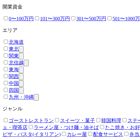
開業資金
0〜100万円
101〜300万円
301〜500万円
501〜1000
エリア
北海道
東北
関東
北信越
東海
関西
中国
四国
九州・沖縄
ジャンル
ゴーストレストラン
スイーツ・菓子
韓国料理
ステ
ェ・喫茶店
ラーメン屋・つけ麺・油そば
たこ焼き・お好
ピザ・パスタ(イタリアン)
カレー屋
配食サービス
弁当