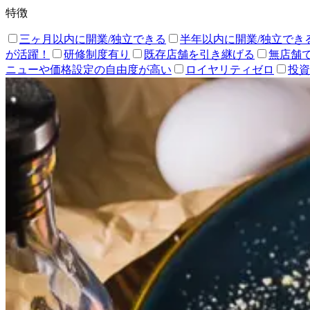
特徴
三ヶ月以内に開業/独立できる
半年以内に開業/独立でき
が活躍！
研修制度有り
既存店舗を引き継げる
無店舗
ニューや価格設定の自由度が高い
ロイヤリティゼロ
投資