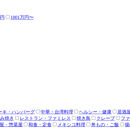
万円
1001万円〜
ーキ・ハンバーグ
中華・台湾料理
ヘルシー・健康
居酒
み焼き
レストラン・ファミレス
焼き鳥
クレープ
ファ
屋・惣菜屋
和食・定食
メキシコ料理
丼もの・ご飯
揚