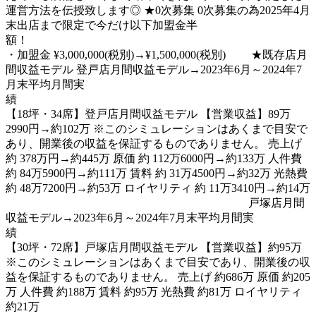
運営方法を伝授致します◎ ★0次募集 0次募集の為2025年4月
末出店まで限定で今だけ以下加盟金半
額
・加盟金 ¥3,000,000(税別)→¥1,500,000(税別) ★既存店月
間収益モデル 登戸店月間収益モデル→2023年6月～2024年7
月末平均月間実
【18坪・34席】登戸店月間収益モデル 【営業収益】89万
2990円→約102万 ※このシミュレーションはあくまで目安で
あり、開業後の収益を保証するものでありません。 売上げ
約 378万円→約445万 原価 約 112万6000円→約133万 人件費
約 84万5900円→約111万 賃料 約 31万4500円→約32万 光熱費
約 48万7200円→約53万 ロイヤリティ 約 11万3410円→約14万
戸塚店月間
収益モデル→2023年6月～2024年7月末平均月間実
【30坪・72席】戸塚店月間収益モデル 【営業収益】約95万
※このシミュレーションはあくまで目安であり、開業後の収
益を保証するものでありません。 売上げ 約686万 原価 約205
万 人件費 約188万 賃料 約95万 光熱費 約81万 ロイヤリティ
約21万