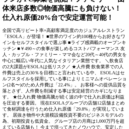
体来店多数◎物価高騰にも負けない︎！
仕入れ原価20%台で安定運営可能！
全国で高リピート率×高顧客満足度のカジュアルレストラン
「ESOLA」が登場！ ■世界のワイン約100種からお好きなワ
インをセルフスタイルで選ぶ事 ■ライブ感満載のオープンキ
ッチン ■￥490～の食事が楽しめるコストパフォーマンス 友
人・カップル・ファミリー・ママ会など20代～40代の男女を
中心に幅広い年代に人気なイタリアン業態です。 ＼飲食店
の2大課題がESOLAは低リスク／ ★人件費 飲食業界での人
件費は売上の30％を目標にと言われている中、 ESOLAはセ
ルフスタイルを採用している事によりミニマムオペレーショ
ン(2名〜)のため人件費は「22.4%」。 お客様への提供品質を
落とさず、人件費を削減する事は安定経営のカギになりま
す。 ★仕入れ費 物価高騰が続く波の中で仕入れ原価は利益
を圧迫する要因。 ︎現在ESOLAグループの店舗12店舗まとめ
て食材調達を行うため仕入れ原価「29.8%」が実現していま
す。 居抜き物件や大規模設備投資不要のビジネスモデルの
為、初期投資も低資金。 グループ店の月商は1,000万円を超
えている店舗も！ 今まで培ってきたノウハウで、安定した