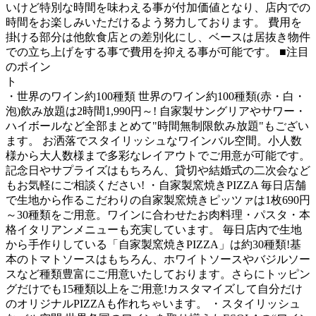
いけど特別な時間を味わえる事が付加価値となり、店内での
時間をお楽しみいただけるよう努力しております。 費用を
掛ける部分は他飲食店との差別化にし、ベースは居抜き物件
での立ち上げをする事で費用を抑える事が可能です。 ■注目
のポイン
・世界のワイン約100種類 世界のワイン約100種類(赤・白・
泡)飲み放題は2時間1,990円～! 自家製サングリアやサワー・
ハイボールなど全部まとめて"時間無制限飲み放題"もござい
ます。 お洒落でスタイリッシュなワインバル空間。小人数
様から大人数様まで多彩なレイアウトでご用意が可能です。
記念日やサプライズはもちろん、貸切や結婚式の二次会など
もお気軽にご相談ください! ・自家製窯焼きPIZZA 毎日店舗
で生地から作るこだわりの自家製窯焼きピッツァは1枚690円
～30種類をご用意。ワインに合わせたお肉料理・パスタ・本
格イタリアンメニューも充実しています。 毎日店内で生地
から手作りしている「自家製窯焼きPIZZA」は約30種類!基
本のトマトソースはもちろん、ホワイトソースやバジルソー
スなど種類豊富にご用意いたしております。さらにトッピン
グだけでも15種類以上をご用意!カスタマイズして自分だけ
のオリジナルPIZZAも作れちゃいます。 ・スタイリッシュ