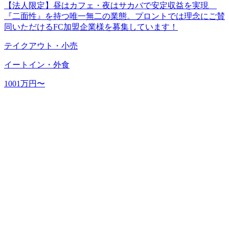
【法人限定】昼はカフェ・夜はサカバで安定収益を実現
『二面性』を持つ唯一無二の業態。プロントでは理念にご賛
同いただけるFC加盟企業様を募集しています！
テイクアウト・小売
イートイン・外食
1001万円〜