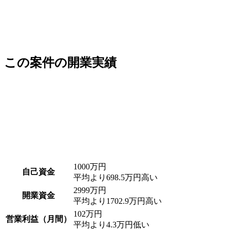
この案件の開業実績
1000
万円
自己資金
平均より
698.5
万円高い
2999
万円
開業資金
平均より
1702.9
万円高い
102
万円
営業利益（月間）
平均より
4.3
万円低い