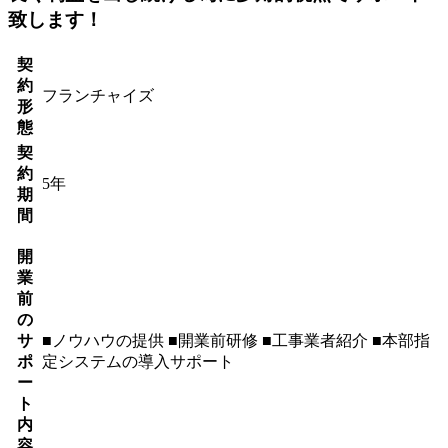
致します！
契
約
フランチャイズ
形
態
契
約
5年
期
間
開
業
前
の
サ
■ノウハウの提供 ■開業前研修 ■工事業者紹介 ■本部指
ポ
定システムの導入サポート
ー
ト
内
容