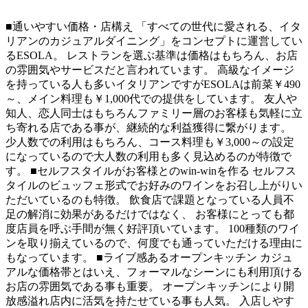
■通いやすい価格・店構え 「すべての世代に愛される、イタ
リアンのカジュアルダイニング」をコンセプトに運営してい
るESOLA。 レストランを選ぶ基準は価格はもちろん、お店
の雰囲気やサービスだと言われています。 高級なイメージ
を持っている人も多いイタリアンですがESOLAは前菜￥490
～、メイン料理も￥1,000代での提供をしています。 友人や
知人、恋人同士はもちろんファミリー層のお客様も気軽に立
ち寄れる店である事が、継続的な利益獲得に繋がります。
少人数での利用はもちろん、コース料理も￥3,000～の設定
になっているので大人数の利用も多く見込めるのが特徴で
す。 ■セルフスタイルがお客様とのwin-winを作る セルフス
タイルのビュッフェ形式でお好みのワインをお召し上がりい
ただいているのも特徴。 飲食店で課題となっている人員不
足の解消に効果があるだけではなく、 お客様にとっても都
度店員を呼ぶ手間が無く好評頂いています。 100種類のワイ
ンを取り揃えているので、何度でも通っていただける理由に
もなっています。 ■ライブ感あるオープンキッチン カジュ
アルな価格帯とはいえ、フォーマルなシーンにも利用頂ける
お店の雰囲気である事も重要。 オープンキッチンにより開
放感溢れ店内に活気を持たせている事も人気。 入店しやす