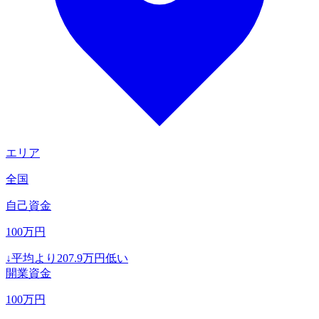
エリア
全国
自己資金
100
万円
↓
平均より
207.9
万円低い
開業資金
100
万円