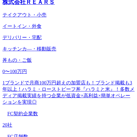
株式会社ＲＥＡＲＳ
テイクアウト・小売
イートイン・外食
デリバリー・宅配
キッチンカ―・移動販売
丼もの・ご飯
0〜100万円
1ブランドで月商100万円超えの加盟店も！ブランド掲載も3
年以上！ハラミ・ローストビーフ丼『ハラミと米』！多数メ
ディア掲載実績を持つ企業が低資金×高利益×簡単オペレー
ションを実現◎
FC契約企業数
20社
FC店舗数