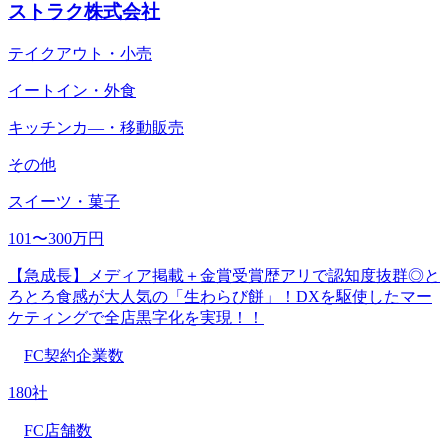
ストラク株式会社
テイクアウト・小売
イートイン・外食
キッチンカ―・移動販売
その他
スイーツ・菓子
101〜300万円
【急成長】メディア掲載＋金賞受賞歴アリで認知度抜群◎と
ろとろ食感が大人気の「生わらび餅」！DXを駆使したマー
ケティングで全店黒字化を実現！！
FC契約企業数
180社
FC店舗数