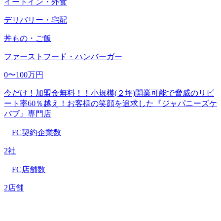
イートイン・外食
デリバリー・宅配
丼もの・ご飯
ファーストフード・ハンバーガー
0〜100万円
今だけ！加盟金無料！！小規模(２坪)開業可能で脅威のリピ
ート率60％越え！お客様の笑顔を追求した『ジャパニーズケ
バブ』専門店
FC契約企業数
2社
FC店舗数
2店舗