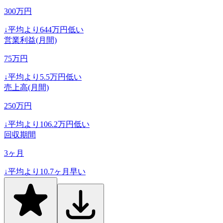
300
万円
↓
平均より
644
万円低い
営業利益(月間)
75
万円
↓
平均より
5.5
万円低い
売上高(月間)
250
万円
↓
平均より
106.2
万円低い
回収期間
3
ヶ月
↓
平均より
10.7
ヶ月早い