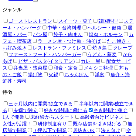
ジャンル
ゴーストレストラン
スイーツ・菓子
韓国料理
ステ
ーキ・ハンバーグ
中華・台湾料理
ヘルシー・健康
居
酒屋・バー
パン屋
餃子・肉まん
焼肉・ホルモン
カ
フェ・喫茶店
ラーメン屋・つけ麺・油そば
たこ焼き・
お好み焼き
レストラン・ファミレス
焼き鳥
クレープ
ファーストフード・ハンバーガー
うどん・蕎麦
から
あげ
ピザ・パスタ(イタリアン)
カレー屋
配食サービ
ス
弁当屋・惣菜屋
和食・定食
メキシコ料理
丼も
の・ご飯
揚げ物
火鍋
ちゃんぽん
洋食
魚介・海
鮮丼・寿司
特徴
三ヶ月以内に開業/独立できる
半年以内に開業/独立でき
る
夫婦で独立
好きな時間に働ける
空き時間で稼ぐ
1人で開業
未経験からスタート
高齢者向けビジネス
女性が活躍！
研修制度有り
既存店舗を引き継げる
無
店舗で開業
10坪以下で開業
居抜きOK
法人向け
空