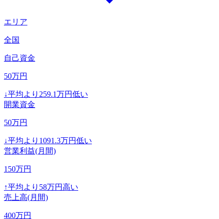
エリア
全国
自己資金
50
万円
↓
平均より
259.1
万円低い
開業資金
50
万円
↓
平均より
1091.3
万円低い
営業利益(月間)
150
万円
↑
平均より
58
万円高い
売上高(月間)
400
万円