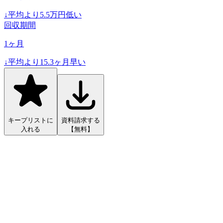
↓
平均より
5.5
万円低い
回収期間
1
ヶ月
↓
平均より
15.3
ヶ月早い
キープリストに
資料請求する
入れる
【無料】