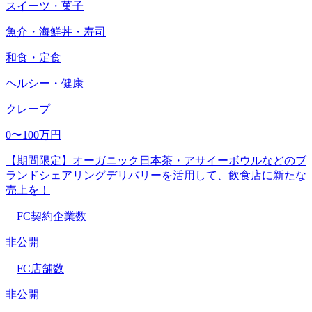
スイーツ・菓子
魚介・海鮮丼・寿司
和食・定食
ヘルシー・健康
クレープ
0〜100万円
【期間限定】オーガニック日本茶・アサイーボウルなどのブ
ランドシェアリングデリバリーを活用して、飲食店に新たな
売上を！
FC契約企業数
非公開
FC店舗数
非公開