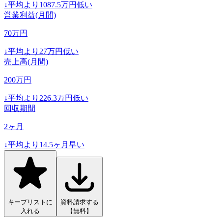
↓
平均より
1087.5
万円低い
営業利益(月間)
70
万円
↓
平均より
27
万円低い
売上高(月間)
200
万円
↓
平均より
226.3
万円低い
回収期間
2
ヶ月
↓
平均より
14.5
ヶ月早い
キープリストに
資料請求する
入れる
【無料】