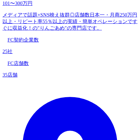
101〜300万円
メディアで話題×SNS映え抜群◎店舗数日本一・月商250万円
以上・リピート率55％以上の実績・簡単オペレーションです
ぐに収益化！の"りんごあめ"の専門店です。
FC契約企業数
25社
FC店舗数
35店舗