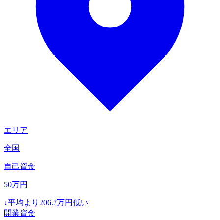
エリア
全国
自己資金
50
万円
↓
平均より
206.7
万円低い
開業資金