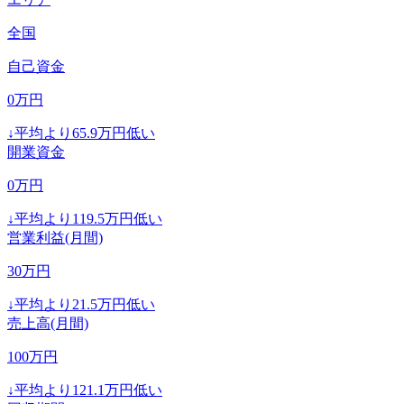
全国
自己資金
0
万円
↓
平均より
65.9
万円低い
開業資金
0
万円
↓
平均より
119.5
万円低い
営業利益(月間)
30
万円
↓
平均より
21.5
万円低い
売上高(月間)
100
万円
↓
平均より
121.1
万円低い