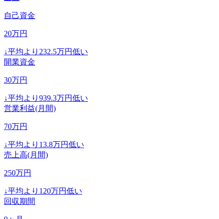
自己資金
20
万円
↓
平均より
232.5
万円低い
開業資金
30
万円
↓
平均より
939.3
万円低い
営業利益(月間)
70
万円
↓
平均より
13.8
万円低い
売上高(月間)
250
万円
↓
平均より
120
万円低い
回収期間