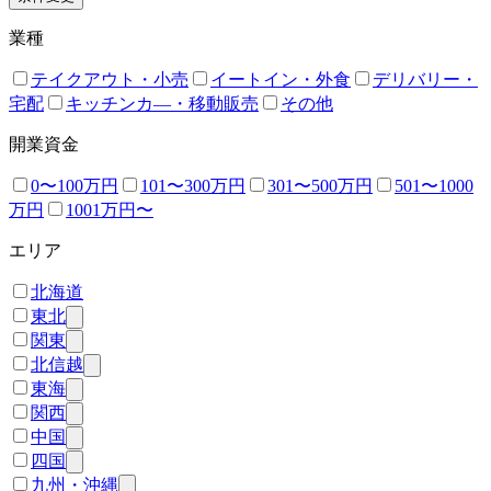
業種
テイクアウト・小売
イートイン・外食
デリバリー・
宅配
キッチンカ―・移動販売
その他
開業資金
0〜100万円
101〜300万円
301〜500万円
501〜1000
万円
1001万円〜
エリア
北海道
東北
関東
北信越
東海
関西
中国
四国
九州・沖縄