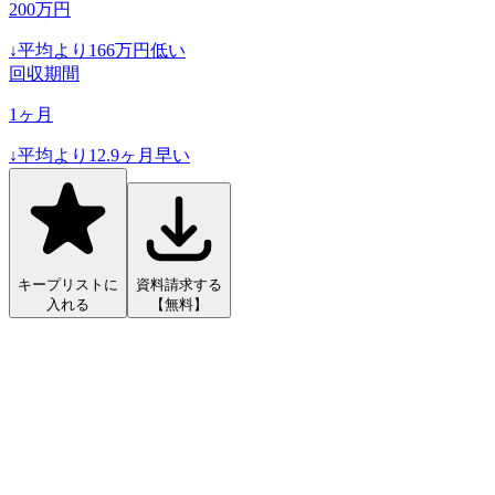
200
万円
↓
平均より
166
万円低い
回収期間
1
ヶ月
↓
平均より
12.9
ヶ月早い
キープリストに
資料請求する
入れる
【無料】