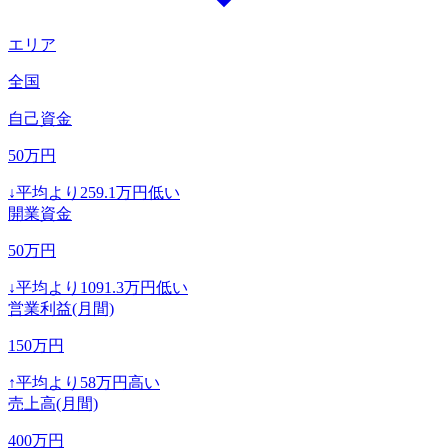
エリア
全国
自己資金
50
万円
↓
平均より
259.1
万円低い
開業資金
50
万円
↓
平均より
1091.3
万円低い
営業利益(月間)
150
万円
↑
平均より
58
万円高い
売上高(月間)
400
万円