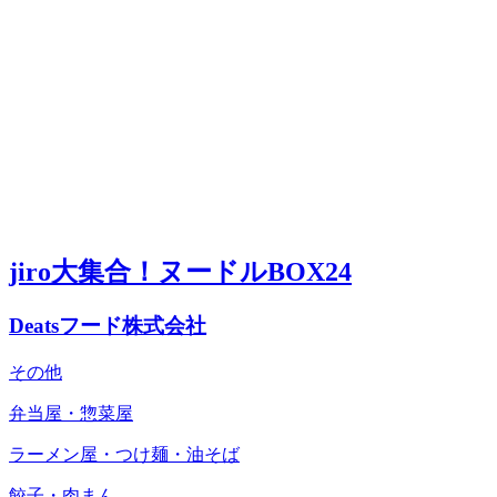
jiro大集合！ヌードルBOX24
Deatsフード株式会社
その他
弁当屋・惣菜屋
ラーメン屋・つけ麺・油そば
餃子・肉まん