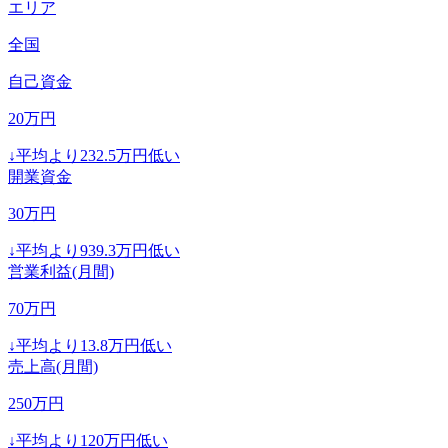
エリア
全国
自己資金
20
万円
↓
平均より
232.5
万円低い
開業資金
30
万円
↓
平均より
939.3
万円低い
営業利益(月間)
70
万円
↓
平均より
13.8
万円低い
売上高(月間)
250
万円
↓
平均より
120
万円低い