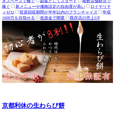
きスペースで稼ぐ
副業としてスタート
複数店舗経営で
稼ぐ
新メニューや価格設定の自由度が高い
ロイヤリテ
ィゼロ
投資回収期間が半年以内のフランチャイズ
年収
1000万を目指せる
低資金で開業
既存店の売上UP
京都利休の生わらび餅