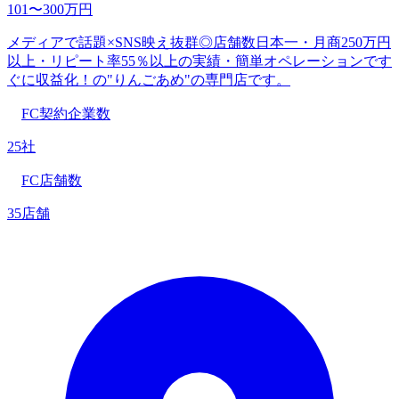
101〜300万円
メディアで話題×SNS映え抜群◎店舗数日本一・月商250万円
以上・リピート率55％以上の実績・簡単オペレーションです
ぐに収益化！の"りんごあめ"の専門店です。
FC契約企業数
25社
FC店舗数
35店舗