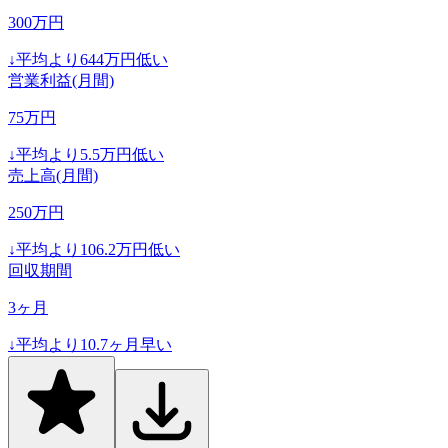
300
万円
↓
平均より
644
万円低い
営業利益(月間)
75
万円
↓
平均より
5.5
万円低い
売上高(月間)
250
万円
↓
平均より
106.2
万円低い
回収期間
3
ヶ月
↓
平均より
10.7
ヶ月早い