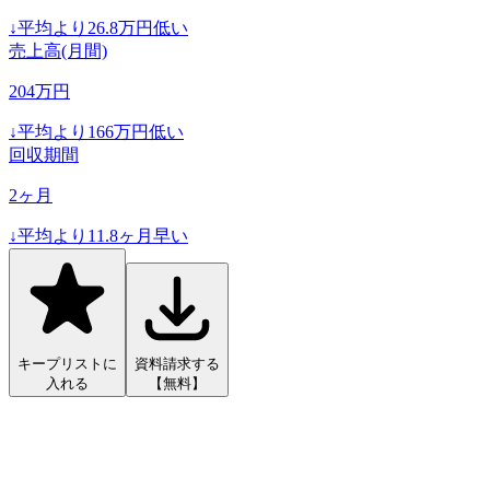
↓
平均より
26.8
万円低い
売上高(月間)
204
万円
↓
平均より
166
万円低い
回収期間
2
ヶ月
↓
平均より
11.8
ヶ月早い
キープリストに
資料請求する
入れる
【無料】