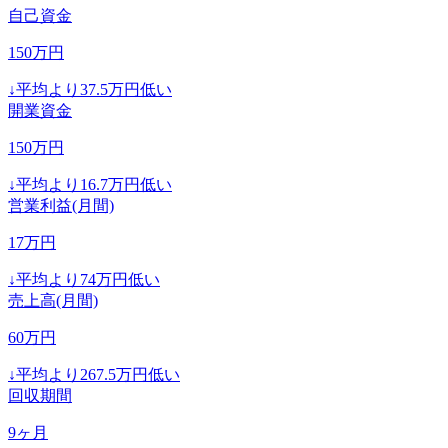
自己資金
150
万円
↓
平均より
37.5
万円低い
開業資金
150
万円
↓
平均より
16.7
万円低い
営業利益(月間)
17
万円
↓
平均より
74
万円低い
売上高(月間)
60
万円
↓
平均より
267.5
万円低い
回収期間
9
ヶ月