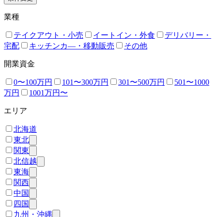
業種
テイクアウト・小売
イートイン・外食
デリバリー・
宅配
キッチンカ―・移動販売
その他
開業資金
0〜100万円
101〜300万円
301〜500万円
501〜1000
万円
1001万円〜
エリア
北海道
東北
関東
北信越
東海
関西
中国
四国
九州・沖縄