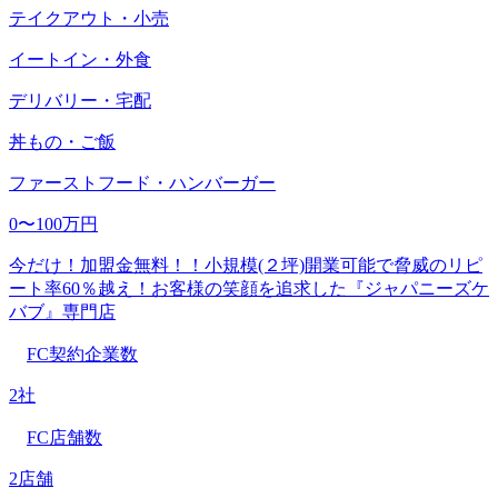
テイクアウト・小売
イートイン・外食
デリバリー・宅配
丼もの・ご飯
ファーストフード・ハンバーガー
0〜100万円
今だけ！加盟金無料！！小規模(２坪)開業可能で脅威のリピ
ート率60％越え！お客様の笑顔を追求した『ジャパニーズケ
バブ』専門店
FC契約企業数
2社
FC店舗数
2店舗