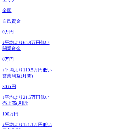
全国
自己資金
0
万円
↓
平均より
65.9
万円低い
開業資金
0
万円
↓
平均より
119.5
万円低い
営業利益(月間)
30
万円
↓
平均より
21.5
万円低い
売上高(月間)
100
万円
↓
平均より
121.1
万円低い