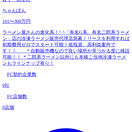
ちゃんぽん
101〜300万円
ラーメン屋さんの進化系！^ ^「有名G系、有名二郎系ラーメ
ン」店の冷凍ラーメン販売代理店急募！リースを利用すれば
初期費用ゼロでスタート可能！低投資、高利益案件で
す！！ ＊自動販売機なので良い場所が見つかる度に移設
可能！！ ＊二郎系ラーメン以外にも本格ご当地冷凍ラーメ
ンもラインナップ有り！
FC契約企業数
0社
FC店舗数
0店舗