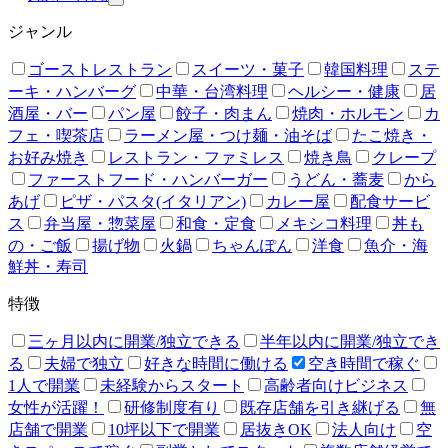
ジャンル
ゴーストレストラン
スイーツ・菓子
韓国料理
ステ
ーキ・ハンバーグ
中華・台湾料理
ヘルシー・健康
居
酒屋・バー
パン屋
餃子・肉まん
焼肉・ホルモン
カ
フェ・喫茶店
ラーメン屋・つけ麺・油そば
たこ焼き・
お好み焼き
レストラン・ファミレス
焼き鳥
クレープ
ファーストフード・ハンバーガー
うどん・蕎麦
から
あげ
ピザ・パスタ(イタリアン)
カレー屋
配食サービ
ス
弁当屋・惣菜屋
和食・定食
メキシコ料理
丼も
の・ご飯
揚げ物
火鍋
ちゃんぽん
洋食
魚介・海
鮮丼・寿司
特徴
三ヶ月以内に開業/独立できる
半年以内に開業/独立でき
る
夫婦で独立
好きな時間に働ける
空き時間で稼ぐ
1人で開業
未経験からスタート
高齢者向けビジネス
女性が活躍！
研修制度有り
既存店舗を引き継げる
無
店舗で開業
10坪以下で開業
居抜きOK
法人向け
空