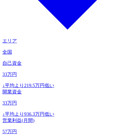
エリア
全国
自己資金
33
万円
↓
平均より
219.5
万円低い
開業資金
33
万円
↓
平均より
936.3
万円低い
営業利益(月間)
57
万円