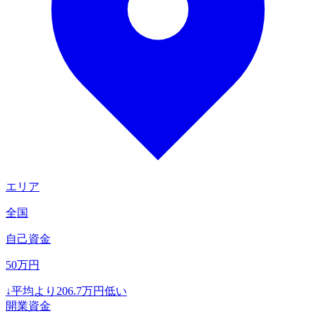
エリア
全国
自己資金
50
万円
↓
平均より
206.7
万円低い
開業資金