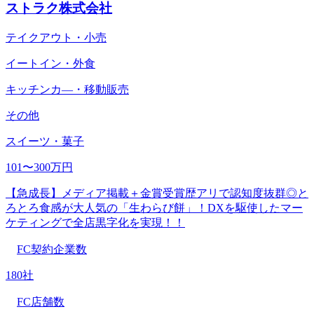
ストラク株式会社
テイクアウト・小売
イートイン・外食
キッチンカ―・移動販売
その他
スイーツ・菓子
101〜300万円
【急成長】メディア掲載＋金賞受賞歴アリで認知度抜群◎と
ろとろ食感が大人気の「生わらび餅」！DXを駆使したマー
ケティングで全店黒字化を実現！！
FC契約企業数
180社
FC店舗数