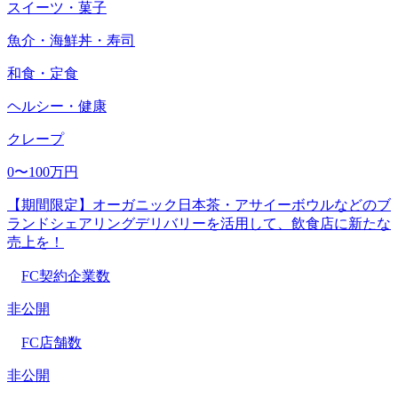
スイーツ・菓子
魚介・海鮮丼・寿司
和食・定食
ヘルシー・健康
クレープ
0〜100万円
【期間限定】オーガニック日本茶・アサイーボウルなどのブ
ランドシェアリングデリバリーを活用して、飲食店に新たな
売上を！
FC契約企業数
非公開
FC店舗数
非公開