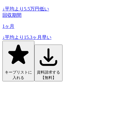
↓
平均より
5.5
万円低い
回収期間
1
ヶ月
↓
平均より
15.3
ヶ月早い
キープリストに
資料請求する
入れる
【無料】