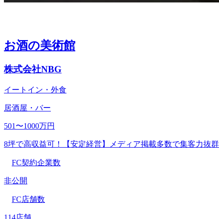
お酒の美術館
株式会社NBG
イートイン・外食
居酒屋・バー
501〜1000万円
8坪で高収益可！【安定経営】メディア掲載多数で集客力抜群
FC契約企業数
非公開
FC店舗数
114店舗