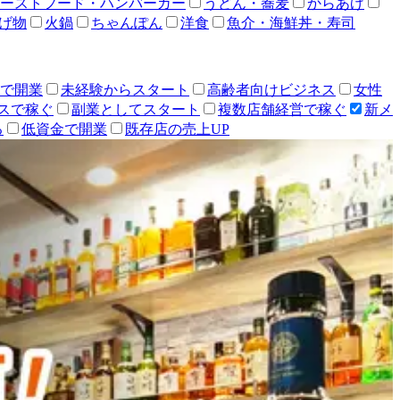
ーストフード・ハンバーガー
うどん・蕎麦
からあげ
げ物
火鍋
ちゃんぽん
洋食
魚介・海鮮丼・寿司
人で開業
未経験からスタート
高齢者向けビジネス
女性
スで稼ぐ
副業としてスタート
複数店舗経営で稼ぐ
新メ
る
低資金で開業
既存店の売上UP