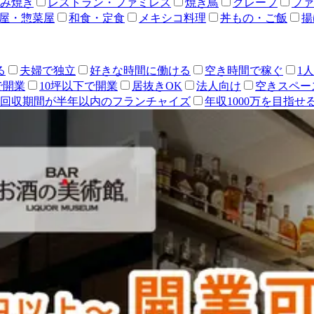
み焼き
レストラン・ファミレス
焼き鳥
クレープ
ファ
屋・惣菜屋
和食・定食
メキシコ料理
丼もの・ご飯
揚
る
夫婦で独立
好きな時間に働ける
空き時間で稼ぐ
1
で開業
10坪以下で開業
居抜きOK
法人向け
空きスペー
回収期間が半年以内のフランチャイズ
年収1000万を目指せ