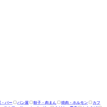
屋・バー
パン屋
餃子・肉まん
焼肉・ホルモン
カフ