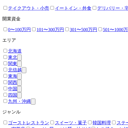
テイクアウト・小売
イートイン・外食
デリバリー・
開業資金
0〜100万円
101〜300万円
301〜500万円
501〜1000
エリア
北海道
東北
関東
北信越
東海
関西
中国
四国
九州・沖縄
ジャンル
ゴーストレストラン
スイーツ・菓子
韓国料理
ステ