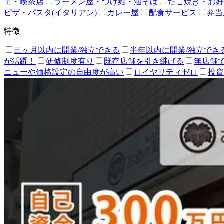
ェ・喫茶店
ラーメン屋・つけ麺・油そば
たこ焼き・お好
ピザ・パスタ(イタリアン)
カレー屋
配食サービス
弁当
特徴
三ヶ月以内に開業/独立できる
半年以内に開業/独立でき
が活躍！
研修制度有り
既存店舗を引き継げる
無店舗
ニューや価格設定の自由度が高い
ロイヤリティゼロ
投資