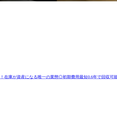
！在庫が資産になる唯一の業態◎初期費用最短0.6年で回収可