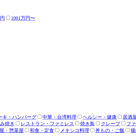
万円
1001万円〜
ーキ・ハンバーグ
中華・台湾料理
ヘルシー・健康
居酒
み焼き
レストラン・ファミレス
焼き鳥
クレープ
ファ
屋・惣菜屋
和食・定食
メキシコ料理
丼もの・ご飯
揚