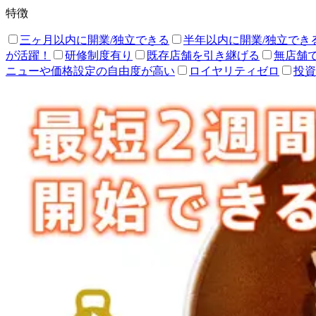
特徴
三ヶ月以内に開業/独立できる
半年以内に開業/独立でき
が活躍！
研修制度有り
既存店舗を引き継げる
無店舗
ニューや価格設定の自由度が高い
ロイヤリティゼロ
投資