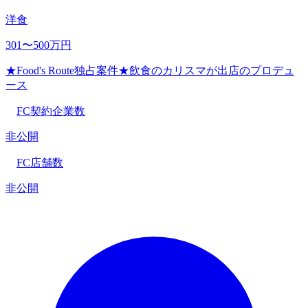
洋食
301〜500万円
★Food's Route独占案件★飲食のカリスマが出店のプロデュ
ース
FC契約企業数
非公開
FC店舗数
非公開