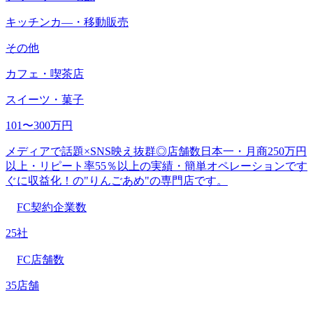
キッチンカ―・移動販売
その他
カフェ・喫茶店
スイーツ・菓子
101〜300万円
メディアで話題×SNS映え抜群◎店舗数日本一・月商250万円
以上・リピート率55％以上の実績・簡単オペレーションです
ぐに収益化！の"りんごあめ"の専門店です。
FC契約企業数
25社
FC店舗数
35店舗