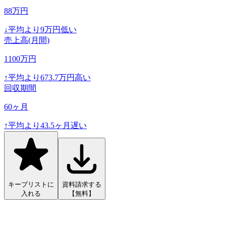
88
万円
↓
平均より
9
万円低い
売上高(月間)
1100
万円
↑
平均より
673.7
万円高い
回収期間
60
ヶ月
↑
平均より
43.5
ヶ月遅い
キープリストに
資料請求する
入れる
【無料】