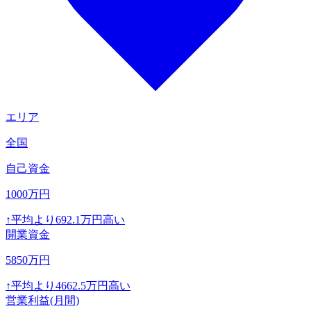
エリア
全国
自己資金
1000
万円
↑
平均より
692.1
万円高い
開業資金
5850
万円
↑
平均より
4662.5
万円高い
営業利益(月間)