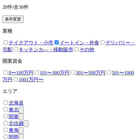
20
件/全
36
件
条件変更
業種
テイクアウト・小売
イートイン・外食
デリバリー・
宅配
キッチンカ―・移動販売
その他
開業資金
0〜100万円
101〜300万円
301〜500万円
501〜1000
万円
1001万円〜
エリア
北海道
東北
関東
北信越
東海
関西