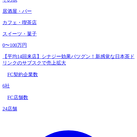
居酒屋・バー
カフェ・喫茶店
スイーツ・菓子
0〜100万円
【平均14回来店】シナジー効果バツグン！新感覚な日本茶ド
リンクのサブスクで売上拡大
FC契約企業数
6社
FC店舗数
24店舗