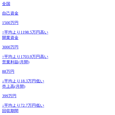
全国
自己資金
1500
万円
↑
平均より
1198.5
万円高い
開業資金
3000
万円
↑
平均より
1703.9
万円高い
営業利益(月間)
88
万円
↓
平均より
18.3
万円低い
売上高(月間)
399
万円
↓
平均より
72.7
万円低い
回収期間