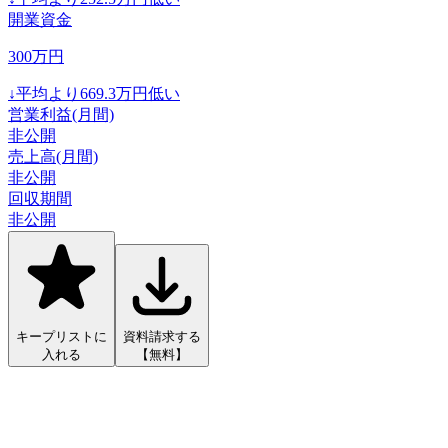
開業資金
300
万円
↓
平均より
669.3
万円低い
営業利益(月間)
非公開
売上高(月間)
非公開
回収期間
非公開
キープリストに
資料請求する
入れる
【無料】