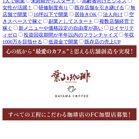
1人で開業
未経験からスタート
高齢者向けビジネス
女性が活躍！
研修制度有り
既存店舗を引き継げる
無
店舗で開業
10坪以下で開業
居抜きOK
法人向け
空
きスペースで稼ぐ
副業としてスタート
複数店舗経営で
稼ぐ
新メニューや価格設定の自由度が高い
ロイヤリテ
ィゼロ
投資回収期間が半年以内のフランチャイズ
年収
1000万を目指せる
低資金で開業
既存店の売上UP