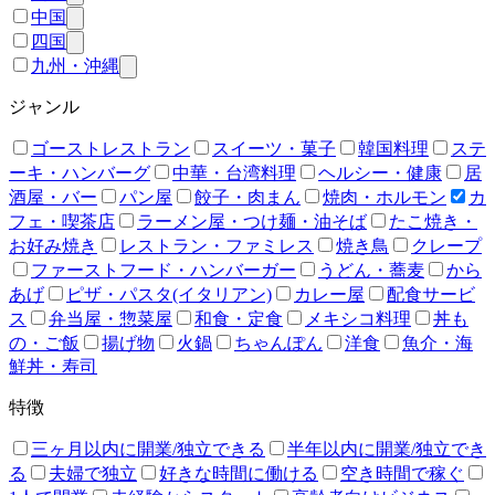
中国
四国
九州・沖縄
ジャンル
ゴーストレストラン
スイーツ・菓子
韓国料理
ステ
ーキ・ハンバーグ
中華・台湾料理
ヘルシー・健康
居
酒屋・バー
パン屋
餃子・肉まん
焼肉・ホルモン
カ
フェ・喫茶店
ラーメン屋・つけ麺・油そば
たこ焼き・
お好み焼き
レストラン・ファミレス
焼き鳥
クレープ
ファーストフード・ハンバーガー
うどん・蕎麦
から
あげ
ピザ・パスタ(イタリアン)
カレー屋
配食サービ
ス
弁当屋・惣菜屋
和食・定食
メキシコ料理
丼も
の・ご飯
揚げ物
火鍋
ちゃんぽん
洋食
魚介・海
鮮丼・寿司
特徴
三ヶ月以内に開業/独立できる
半年以内に開業/独立でき
る
夫婦で独立
好きな時間に働ける
空き時間で稼ぐ