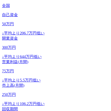
全国
自己資金
50
万円
↓
平均より
206.7
万円低い
開業資金
300
万円
↓
平均より
644
万円低い
営業利益(月間)
75
万円
↓
平均より
5.5
万円低い
売上高(月間)
250
万円
↓
平均より
106.2
万円低い
回収期間