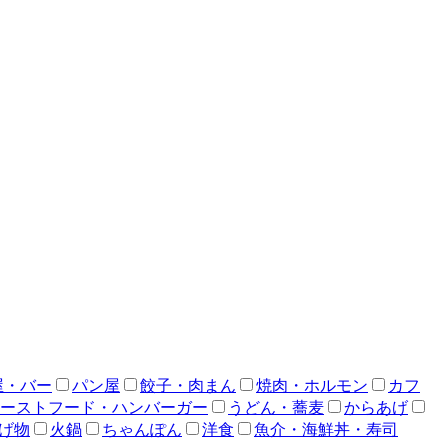
屋・バー
パン屋
餃子・肉まん
焼肉・ホルモン
カフ
ーストフード・ハンバーガー
うどん・蕎麦
からあげ
げ物
火鍋
ちゃんぽん
洋食
魚介・海鮮丼・寿司