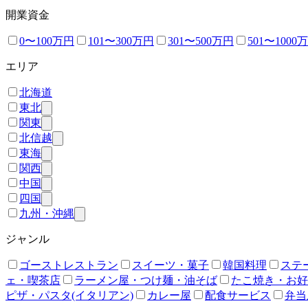
開業資金
0〜100万円
101〜300万円
301〜500万円
501〜1000
エリア
北海道
東北
関東
北信越
東海
関西
中国
四国
九州・沖縄
ジャンル
ゴーストレストラン
スイーツ・菓子
韓国料理
ステ
ェ・喫茶店
ラーメン屋・つけ麺・油そば
たこ焼き・お好
ピザ・パスタ(イタリアン)
カレー屋
配食サービス
弁当