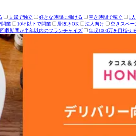
る
夫婦で独立
好きな時間に働ける
空き時間で稼ぐ
1
で開業
10坪以下で開業
居抜きOK
法人向け
空きスペー
回収期間が半年以内のフランチャイズ
年収1000万を目指せ