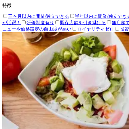
特徴
三ヶ月以内に開業/独立できる
半年以内に開業/独立でき
が活躍！
研修制度有り
既存店舗を引き継げる
無店舗
ニューや価格設定の自由度が高い
ロイヤリティゼロ
投資