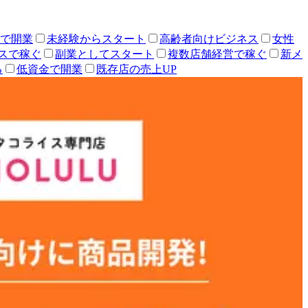
人で開業
未経験からスタート
高齢者向けビジネス
女性
スで稼ぐ
副業としてスタート
複数店舗経営で稼ぐ
新メ
る
低資金で開業
既存店の売上UP