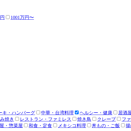
万円
1001万円〜
ーキ・ハンバーグ
中華・台湾料理
ヘルシー・健康
居酒
み焼き
レストラン・ファミレス
焼き鳥
クレープ
ファ
屋・惣菜屋
和食・定食
メキシコ料理
丼もの・ご飯
揚