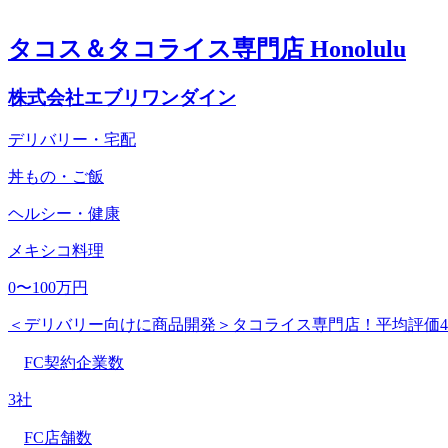
タコス＆タコライス専門店 Honolulu
株式会社エブリワンダイン
デリバリー・宅配
丼もの・ご飯
ヘルシー・健康
メキシコ料理
0〜100万円
＜デリバリー向けに商品開発＞タコライス専門店！平均評価4
FC契約企業数
3社
FC店舗数