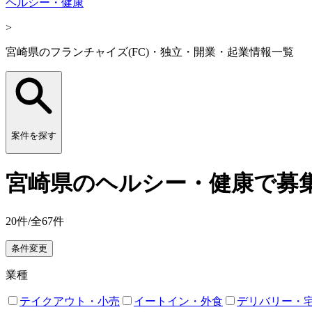
ヘルシー・健康
>
宮崎県のフランチャイズ(FC)・独立・開業・起業情報一覧
案件を探す
宮崎県のヘルシー・健康で募集
20
件/全
67
件
条件変更
業種
テイクアウト・小売
イートイン・外食
デリバリー・