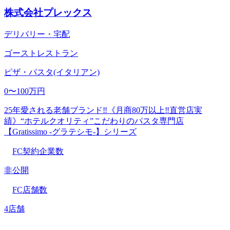
株式会社プレックス
デリバリー・宅配
ゴーストレストラン
ピザ・パスタ(イタリアン)
0〜100万円
25年愛される老舗ブランド‼《月商80万以上‼直営店実
績》“ホテルクオリティ”こだわりのパスタ専門店
【Gratissimo -グラテシモ-】シリーズ
FC契約企業数
非公開
FC店舗数
4店舗