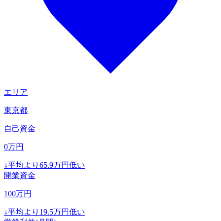
エリア
東京都
自己資金
0
万円
↓
平均より
65.9
万円低い
開業資金
100
万円
↓
平均より
19.5
万円低い