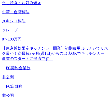
たこ焼き・お好み焼き
中華・台湾料理
メキシコ料理
クレープ
0〜100万円
【東京近郊限定キッチンカー開業】初期費用ほぼナシでリス
ク最小！◎最短3ヶ月(週1日)からの出店OKでキッチンカー
事業のスタートに最適です！
FC契約企業数
非公開
FC店舗数
非公開