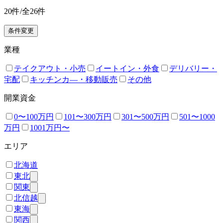
20
件/全
26
件
条件変更
業種
テイクアウト・小売
イートイン・外食
デリバリー・
宅配
キッチンカ―・移動販売
その他
開業資金
0〜100万円
101〜300万円
301〜500万円
501〜1000
万円
1001万円〜
エリア
北海道
東北
関東
北信越
東海
関西