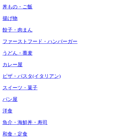
丼もの・ご飯
揚げ物
餃子・肉まん
ファーストフード・ハンバーガー
うどん・蕎麦
カレー屋
ピザ・パスタ(イタリアン)
スイーツ・菓子
パン屋
洋食
魚介・海鮮丼・寿司
和食・定食