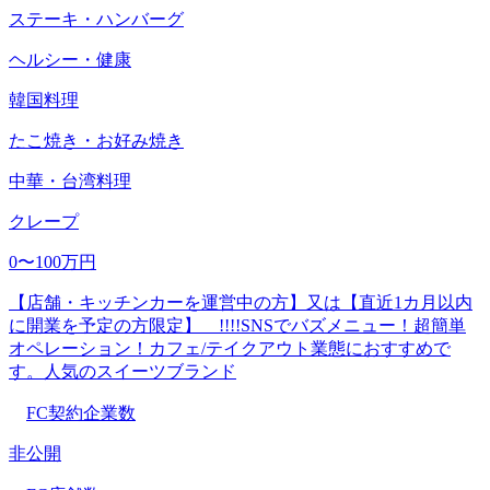
ステーキ・ハンバーグ
ヘルシー・健康
韓国料理
たこ焼き・お好み焼き
中華・台湾料理
クレープ
0〜100万円
【店舗・キッチンカーを運営中の方】又は【直近1カ月以内
に開業を予定の方限定】 !!!!SNSでバズメニュー！超簡単
オペレーション！カフェ/テイクアウト業態におすすめで
す。人気のスイーツブランド
FC契約企業数
非公開