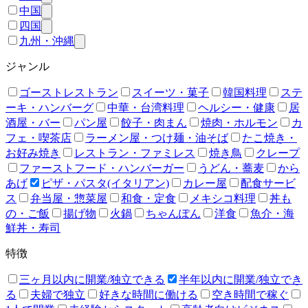
中国
四国
九州・沖縄
ジャンル
ゴーストレストラン
スイーツ・菓子
韓国料理
ステ
ーキ・ハンバーグ
中華・台湾料理
ヘルシー・健康
居
酒屋・バー
パン屋
餃子・肉まん
焼肉・ホルモン
カ
フェ・喫茶店
ラーメン屋・つけ麺・油そば
たこ焼き・
お好み焼き
レストラン・ファミレス
焼き鳥
クレープ
ファーストフード・ハンバーガー
うどん・蕎麦
から
あげ
ピザ・パスタ(イタリアン)
カレー屋
配食サービ
ス
弁当屋・惣菜屋
和食・定食
メキシコ料理
丼も
の・ご飯
揚げ物
火鍋
ちゃんぽん
洋食
魚介・海
鮮丼・寿司
特徴
三ヶ月以内に開業/独立できる
半年以内に開業/独立でき
る
夫婦で独立
好きな時間に働ける
空き時間で稼ぐ