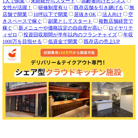
1人で開業
未経験からスタート
高齢者向けビジネス
女性が活躍！
研修制度有り
既存店舗を引き継げる
無
店舗で開業
10坪以下で開業
居抜きOK
法人向け
空
きスペースで稼ぐ
副業としてスタート
複数店舗経営で
稼ぐ
新メニューや価格設定の自由度が高い
ロイヤリテ
ィゼロ
投資回収期間が半年以内のフランチャイズ
年収
1000万を目指せる
低資金で開業
既存店の売上UP