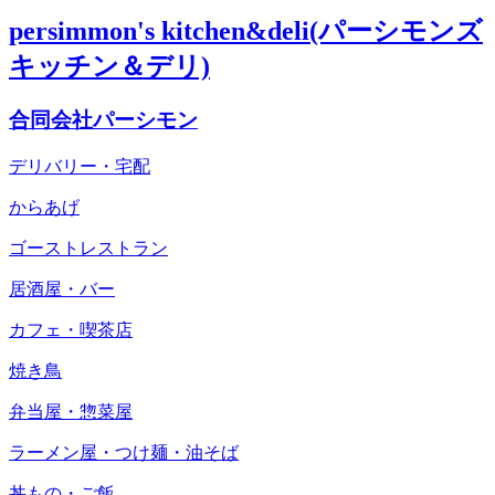
persimmon's kitchen&deli(パーシモンズ
キッチン＆デリ)
合同会社パーシモン
デリバリー・宅配
からあげ
ゴーストレストラン
居酒屋・バー
カフェ・喫茶店
焼き鳥
弁当屋・惣菜屋
ラーメン屋・つけ麺・油そば
丼もの・ご飯