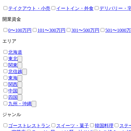
テイクアウト・小売
イートイン・外食
デリバリー・
開業資金
0〜100万円
101〜300万円
301〜500万円
501〜1000
エリア
北海道
東北
関東
北信越
東海
関西
中国
四国
九州・沖縄
ジャンル
ゴーストレストラン
スイーツ・菓子
韓国料理
ステ