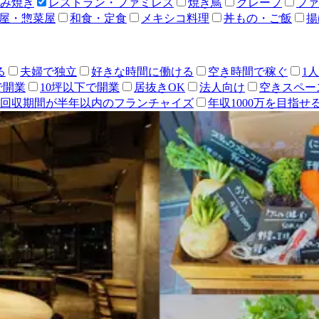
み焼き
レストラン・ファミレス
焼き鳥
クレープ
ファ
屋・惣菜屋
和食・定食
メキシコ料理
丼もの・ご飯
揚
る
夫婦で独立
好きな時間に働ける
空き時間で稼ぐ
1
で開業
10坪以下で開業
居抜きOK
法人向け
空きスペー
回収期間が半年以内のフランチャイズ
年収1000万を目指せ