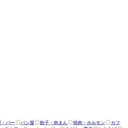
屋・バー
パン屋
餃子・肉まん
焼肉・ホルモン
カフ