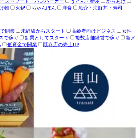
ーストフード・ハンバーガー
うどん・蕎麦
からあげ
げ物
火鍋
ちゃんぽん
洋食
魚介・海鮮丼・寿司
人で開業
未経験からスタート
高齢者向けビジネス
女性
スで稼ぐ
副業としてスタート
複数店舗経営で稼ぐ
新メ
る
低資金で開業
既存店の売上UP