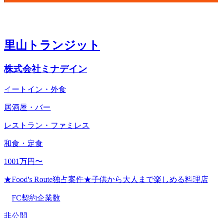
里山トランジット
株式会社ミナデイン
イートイン・外食
居酒屋・バー
レストラン・ファミレス
和食・定食
1001万円〜
★Food's Route独占案件★子供から大人まで楽しめる料理店
FC契約企業数
非公開