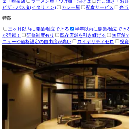
ェ・喫茶店
ラーメン屋・つけ麺・油そば
たこ焼き・お好
ピザ・パスタ(イタリアン)
カレー屋
配食サービス
弁当
特徴
三ヶ月以内に開業/独立できる
半年以内に開業/独立でき
が活躍！
研修制度有り
既存店舗を引き継げる
無店舗
ニューや価格設定の自由度が高い
ロイヤリティゼロ
投資