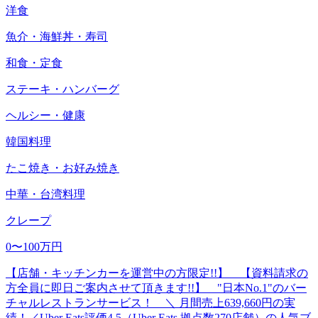
洋食
魚介・海鮮丼・寿司
和食・定食
ステーキ・ハンバーグ
ヘルシー・健康
韓国料理
たこ焼き・お好み焼き
中華・台湾料理
クレープ
0〜100万円
【店舗・キッチンカーを運営中の方限定!!】 【資料請求の
方全員に即日ご案内させて頂きます!!】 "日本No.1"のバー
チャルレストランサービス！ ＼ 月間売上639,660円の実
績！／Uber Eats評価4.5（Uber Eats 拠点数270店舗）の人気ブ