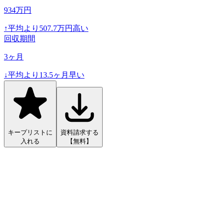
934
万円
↑
平均より
507.7
万円高い
回収期間
3
ヶ月
↓
平均より
13.5
ヶ月早い
キープリストに
資料請求する
入れる
【無料】