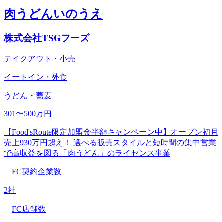
肉うどんいのうえ
株式会社TSGフーズ
テイクアウト・小売
イートイン・外食
うどん・蕎麦
301〜500万円
【Food'sRoute限定加盟金半額キャンペーン中】オープン初月
売上930万円超え！ 選べる販売スタイルと短時間の集中営業
で高収益を図る「肉うどん」のライセンス事業
FC契約企業数
2社
FC店舗数