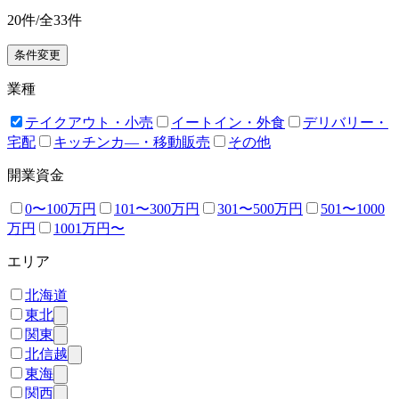
20
件/全
33
件
条件変更
業種
テイクアウト・小売
イートイン・外食
デリバリー・
宅配
キッチンカ―・移動販売
その他
開業資金
0〜100万円
101〜300万円
301〜500万円
501〜1000
万円
1001万円〜
エリア
北海道
東北
関東
北信越
東海
関西