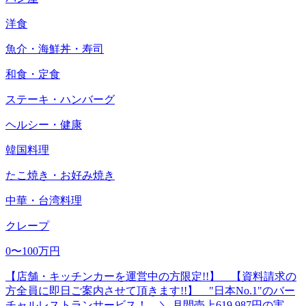
洋食
魚介・海鮮丼・寿司
和食・定食
ステーキ・ハンバーグ
ヘルシー・健康
韓国料理
たこ焼き・お好み焼き
中華・台湾料理
クレープ
0〜100万円
【店舗・キッチンカーを運営中の方限定!!】 【資料請求の
方全員に即日ご案内させて頂きます!!】 "日本No.1"のバー
チャルレストランサービス！ ＼ 月間売上619,987円の実