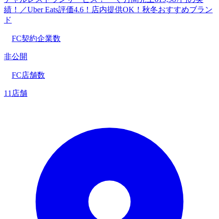
績！／Uber Eats評価4.6！店内提供OK！秋冬おすすめブラン
ド
FC契約企業数
非公開
FC店舗数
11店舗