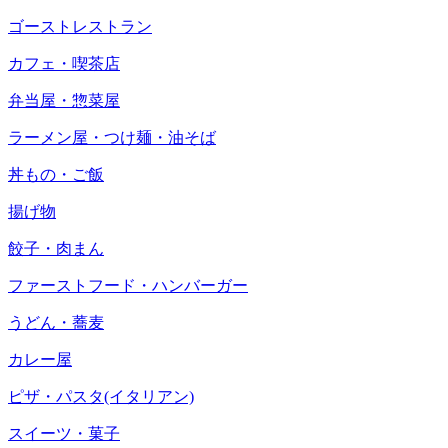
ゴーストレストラン
カフェ・喫茶店
弁当屋・惣菜屋
ラーメン屋・つけ麺・油そば
丼もの・ご飯
揚げ物
餃子・肉まん
ファーストフード・ハンバーガー
うどん・蕎麦
カレー屋
ピザ・パスタ(イタリアン)
スイーツ・菓子