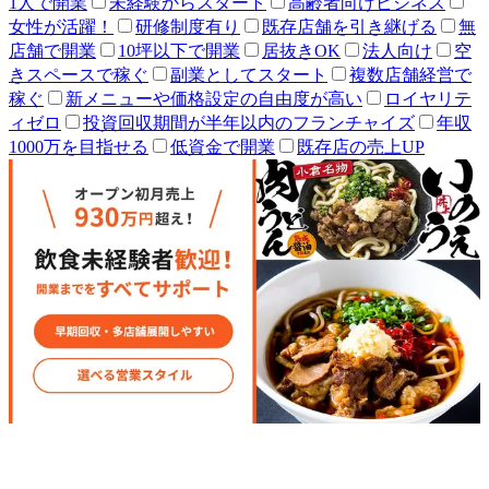
1人で開業
未経験からスタート
高齢者向けビジネス
女性が活躍！
研修制度有り
既存店舗を引き継げる
無
店舗で開業
10坪以下で開業
居抜きOK
法人向け
空
きスペースで稼ぐ
副業としてスタート
複数店舗経営で
稼ぐ
新メニューや価格設定の自由度が高い
ロイヤリテ
ィゼロ
投資回収期間が半年以内のフランチャイズ
年収
1000万を目指せる
低資金で開業
既存店の売上UP