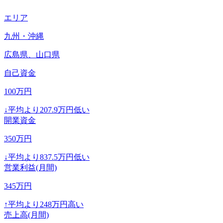
エリア
九州・沖縄
広島県、山口県
自己資金
100
万円
↓
平均より
207.9
万円低い
開業資金
350
万円
↓
平均より
837.5
万円低い
営業利益(月間)
345
万円
↑
平均より
248
万円高い
売上高(月間)