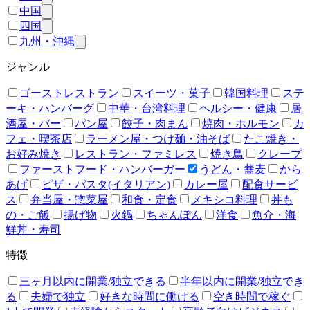
中国
四国
九州・沖縄
ジャンル
ゴーストレストラン
スイーツ・菓子
韓国料理
ステ
ーキ・ハンバーグ
中華・台湾料理
ヘルシー・健康
居
酒屋・バー
パン屋
餃子・肉まん
焼肉・ホルモン
カ
フェ・喫茶店
ラーメン屋・つけ麺・油そば
たこ焼き・
お好み焼き
レストラン・ファミレス
焼き鳥
クレープ
ファーストフード・ハンバーガー
うどん・蕎麦
から
あげ
ピザ・パスタ(イタリアン)
カレー屋
配食サービ
ス
弁当屋・惣菜屋
和食・定食
メキシコ料理
丼も
の・ご飯
揚げ物
火鍋
ちゃんぽん
洋食
魚介・海
鮮丼・寿司
特徴
三ヶ月以内に開業/独立できる
半年以内に開業/独立でき
る
夫婦で独立
好きな時間に働ける
空き時間で稼ぐ