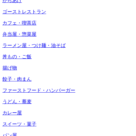
からあげ
ゴーストレストラン
カフェ・喫茶店
弁当屋・惣菜屋
ラーメン屋・つけ麺・油そば
丼もの・ご飯
揚げ物
餃子・肉まん
ファーストフード・ハンバーガー
うどん・蕎麦
カレー屋
スイーツ・菓子
パン屋