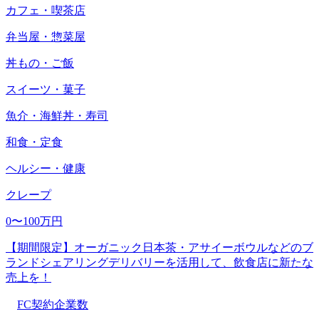
カフェ・喫茶店
弁当屋・惣菜屋
丼もの・ご飯
スイーツ・菓子
魚介・海鮮丼・寿司
和食・定食
ヘルシー・健康
クレープ
0〜100万円
【期間限定】オーガニック日本茶・アサイーボウルなどのブ
ランドシェアリングデリバリーを活用して、飲食店に新たな
売上を！
FC契約企業数