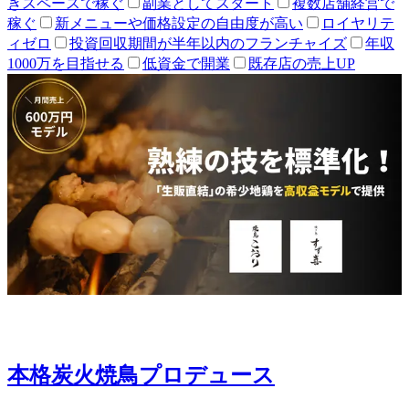
きスペースで稼ぐ
副業としてスタート
複数店舗経営で
稼ぐ
新メニューや価格設定の自由度が高い
ロイヤリテ
ィゼロ
投資回収期間が半年以内のフランチャイズ
年収
1000万を目指せる
低資金で開業
既存店の売上UP
本格炭火焼鳥プロデュース