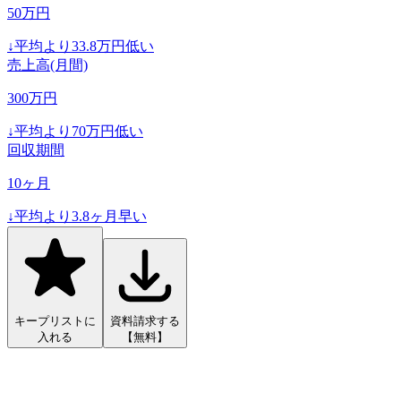
50
万円
↓
平均より
33.8
万円低い
売上高(月間)
300
万円
↓
平均より
70
万円低い
回収期間
10
ヶ月
↓
平均より
3.8
ヶ月早い
キープリストに
資料請求する
入れる
【無料】