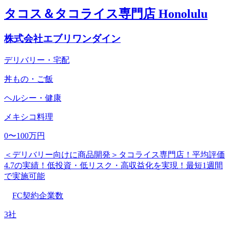
タコス＆タコライス専門店 Honolulu
株式会社エブリワンダイン
デリバリー・宅配
丼もの・ご飯
ヘルシー・健康
メキシコ料理
0〜100万円
＜デリバリー向けに商品開発＞タコライス専門店！平均評価
4.7の実績！低投資・低リスク・高収益化を実現！最短1週間
で実施可能
FC契約企業数
3社