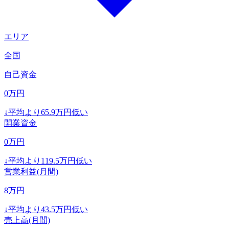
エリア
全国
自己資金
0
万円
↓
平均より
65.9
万円低い
開業資金
0
万円
↓
平均より
119.5
万円低い
営業利益(月間)
8
万円
↓
平均より
43.5
万円低い
売上高(月間)