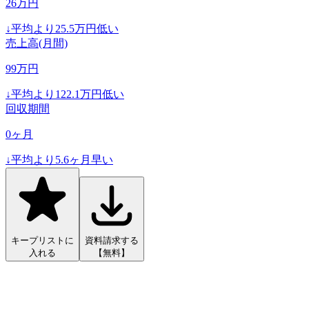
26
万円
↓
平均より
25.5
万円低い
売上高(月間)
99
万円
↓
平均より
122.1
万円低い
回収期間
0
ヶ月
↓
平均より
5.6
ヶ月早い
キープリストに
資料請求する
入れる
【無料】