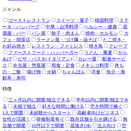
ジャンル
ゴーストレストラン
スイーツ・菓子
韓国料理
ステ
ーキ・ハンバーグ
中華・台湾料理
ヘルシー・健康
居
酒屋・バー
パン屋
餃子・肉まん
焼肉・ホルモン
カ
フェ・喫茶店
ラーメン屋・つけ麺・油そば
たこ焼き・
お好み焼き
レストラン・ファミレス
焼き鳥
クレープ
ファーストフード・ハンバーガー
うどん・蕎麦
から
あげ
ピザ・パスタ(イタリアン)
カレー屋
配食サービ
ス
弁当屋・惣菜屋
和食・定食
メキシコ料理
丼も
の・ご飯
揚げ物
火鍋
ちゃんぽん
洋食
魚介・海
鮮丼・寿司
特徴
三ヶ月以内に開業/独立できる
半年以内に開業/独立でき
る
夫婦で独立
好きな時間に働ける
空き時間で稼ぐ
1人で開業
未経験からスタート
高齢者向けビジネス
女性が活躍！
研修制度有り
既存店舗を引き継げる
無
店舗で開業
10坪以下で開業
居抜きOK
法人向け
空