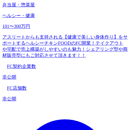
弁当屋・惣菜屋
ヘルシー・健康
101〜300万円
アスリートからも支持される【健康で美しい身体作り】をサ
ポートするヘルシーチキンFOODのFC開業！テイクアウト
や宅配で売上構築がしやすいのも魅力！シェアリング型や商
材販売型にもご対応させて頂きます！！
FC契約企業数
非公開
FC店舗数
非公開