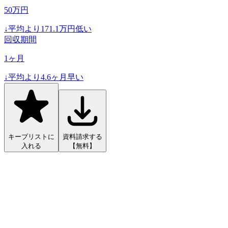
50
万円
↓
平均より
171.1
万円低い
回収期間
1
ヶ月
↓
平均より
4.6
ヶ月早い
キープリストに
資料請求する
入れる
【無料】