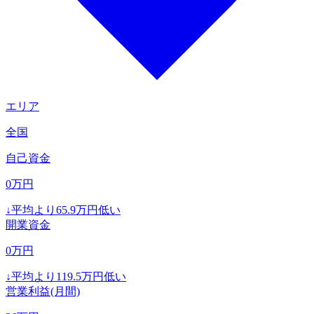
エリア
全国
自己資金
0
万円
↓
平均より
65.9
万円低い
開業資金
0
万円
↓
平均より
119.5
万円低い
営業利益(月間)