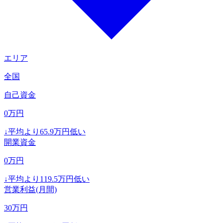
エリア
全国
自己資金
0
万円
↓
平均より
65.9
万円低い
開業資金
0
万円
↓
平均より
119.5
万円低い
営業利益(月間)
30
万円