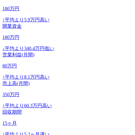
180
万円
↑
平均より
5.9
万円高い
開業資金
180
万円
↓
平均より
340.4
万円低い
営業利益(月間)
80
万円
↑
平均より
8.1
万円高い
売上高(月間)
350
万円
↑
平均より
60.3
万円高い
回収期間
15
ヶ月
↑
平均より
5.2
ヶ月遅い