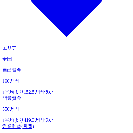
エリア
全国
自己資金
100
万円
↓
平均より
152.5
万円低い
開業資金
550
万円
↓
平均より
419.3
万円低い
営業利益(月間)