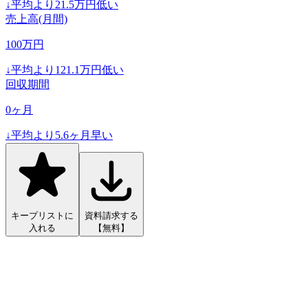
↓
平均より
21.5
万円低い
売上高(月間)
100
万円
↓
平均より
121.1
万円低い
回収期間
0
ヶ月
↓
平均より
5.6
ヶ月早い
キープリストに
資料請求する
入れる
【無料】