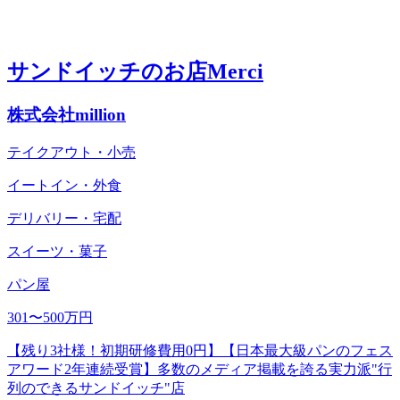
サンドイッチのお店Merci
株式会社million
テイクアウト・小売
イートイン・外食
デリバリー・宅配
スイーツ・菓子
パン屋
301〜500万円
【残り3社様！初期研修費用0円】【⽇本最⼤級パンのフェス
アワード2年連続受賞】多数のメディア掲載を誇る実力派"行
列のできるサンドイッチ"店