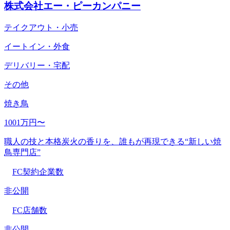
株式会社エー・ピーカンパニー
テイクアウト・小売
イートイン・外食
デリバリー・宅配
その他
焼き鳥
1001万円〜
職人の技と本格炭火の香りを、誰もが再現できる“新しい焼
鳥専門店”
FC契約企業数
非公開
FC店舗数
非公開