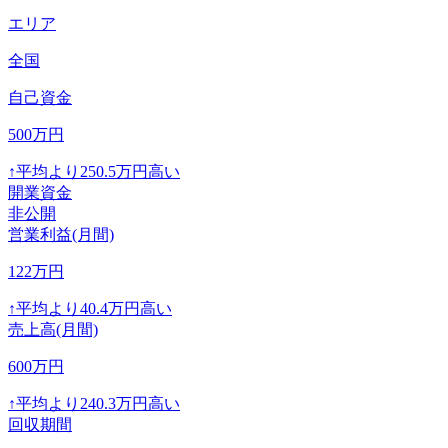
エリア
全国
自己資金
500
万円
↑
平均より
250.5
万円高い
開業資金
非公開
営業利益(月間)
122
万円
↑
平均より
40.4
万円高い
売上高(月間)
600
万円
↑
平均より
240.3
万円高い
回収期間