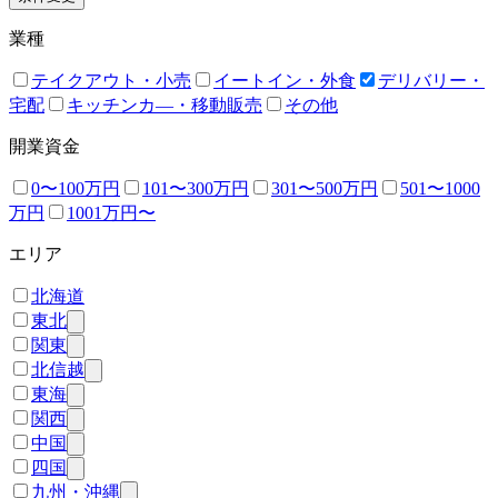
業種
テイクアウト・小売
イートイン・外食
デリバリー・
宅配
キッチンカ―・移動販売
その他
開業資金
0〜100万円
101〜300万円
301〜500万円
501〜1000
万円
1001万円〜
エリア
北海道
東北
関東
北信越
東海
関西
中国
四国
九州・沖縄