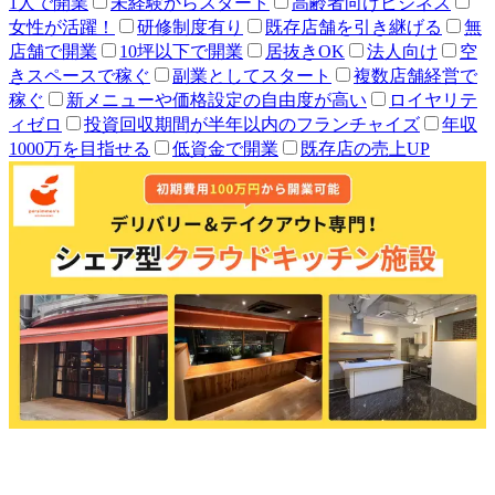
1人で開業
未経験からスタート
高齢者向けビジネス
女性が活躍！
研修制度有り
既存店舗を引き継げる
無
店舗で開業
10坪以下で開業
居抜きOK
法人向け
空
きスペースで稼ぐ
副業としてスタート
複数店舗経営で
稼ぐ
新メニューや価格設定の自由度が高い
ロイヤリテ
ィゼロ
投資回収期間が半年以内のフランチャイズ
年収
1000万を目指せる
低資金で開業
既存店の売上UP