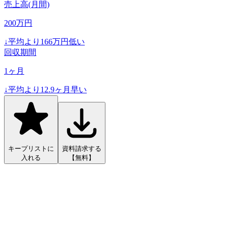
売上高(月間)
200
万円
↓
平均より
166
万円低い
回収期間
1
ヶ月
↓
平均より
12.9
ヶ月早い
キープリストに
資料請求する
入れる
【無料】