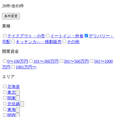
20
件/全
83
件
条件変更
業種
テイクアウト・小売
イートイン・外食
デリバリー・
宅配
キッチンカ―・移動販売
その他
開業資金
0〜100万円
101〜300万円
301〜500万円
501〜1000
万円
1001万円〜
エリア
北海道
東北
関東
北信越
東海
関西