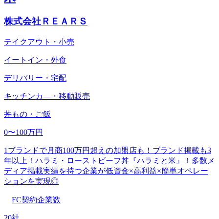
株式会社ＲＥＡＲＳ
テイクアウト・小売
イートイン・外食
デリバリー・宅配
キッチンカ―・移動販売
丼もの・ご飯
0〜100万円
1ブランドで月商100万円超えの加盟店も！ブランド掲載も3
年以上！ハラミ・ローストビーフ丼『ハラミと米』！多数メ
ディア掲載実績を持つ企業が低資金×高利益×簡単オペレー
ションを実現◎
FC契約企業数
20社