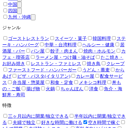
中国
四国
九州・沖縄
ジャンル
ゴーストレストラン
スイーツ・菓子
韓国料理
ステ
ーキ・ハンバーグ
中華・台湾料理
ヘルシー・健康
居
酒屋・バー
パン屋
餃子・肉まん
焼肉・ホルモン
カ
フェ・喫茶店
ラーメン屋・つけ麺・油そば
たこ焼き・
お好み焼き
レストラン・ファミレス
焼き鳥
クレープ
ファーストフード・ハンバーガー
うどん・蕎麦
から
あげ
ピザ・パスタ(イタリアン)
カレー屋
配食サービ
ス
弁当屋・惣菜屋
和食・定食
メキシコ料理
丼も
の・ご飯
揚げ物
火鍋
ちゃんぽん
洋食
魚介・海
鮮丼・寿司
特徴
三ヶ月以内に開業/独立できる
半年以内に開業/独立でき
る
夫婦で独立
好きな時間に働ける
空き時間で稼ぐ