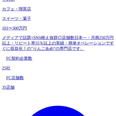
カフェ・喫茶店
スイーツ・菓子
101〜300万円
メディアで話題×SNS映え抜群◎店舗数日本一・月商250万円
以上・リピート率55％以上の実績・簡単オペレーションです
ぐに収益化！の"りんごあめ"の専門店です。
FC契約企業数
25社
FC店舗数
35店舗