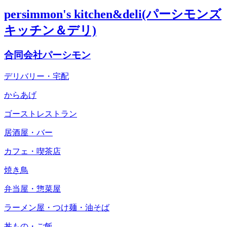
persimmon's kitchen&deli(パーシモンズ
キッチン＆デリ)
合同会社パーシモン
デリバリー・宅配
からあげ
ゴーストレストラン
居酒屋・バー
カフェ・喫茶店
焼き鳥
弁当屋・惣菜屋
ラーメン屋・つけ麺・油そば
丼もの・ご飯