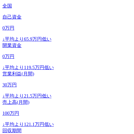
全国
自己資金
0
万円
↓
平均より
65.9
万円低い
開業資金
0
万円
↓
平均より
119.5
万円低い
営業利益(月間)
30
万円
↓
平均より
21.5
万円低い
売上高(月間)
100
万円
↓
平均より
121.1
万円低い
回収期間