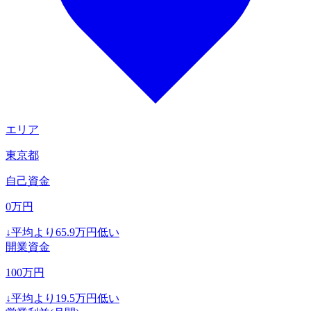
エリア
東京都
自己資金
0
万円
↓
平均より
65.9
万円低い
開業資金
100
万円
↓
平均より
19.5
万円低い