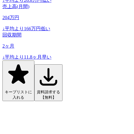
↓
平均より
26.8
万円低い
売上高(月間)
204
万円
↓
平均より
166
万円低い
回収期間
2
ヶ月
↓
平均より
11.8
ヶ月早い
キープリストに
資料請求する
入れる
【無料】