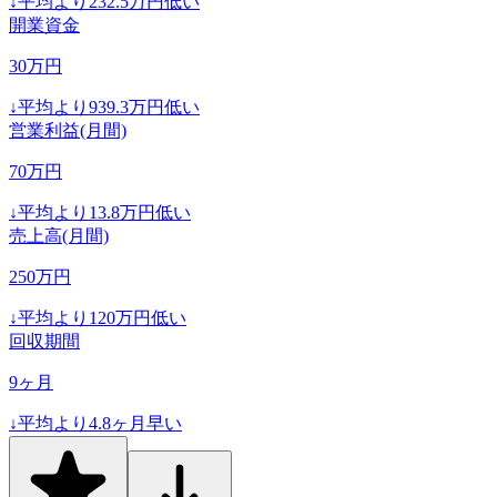
↓
平均より
232.5
万円低い
開業資金
30
万円
↓
平均より
939.3
万円低い
営業利益(月間)
70
万円
↓
平均より
13.8
万円低い
売上高(月間)
250
万円
↓
平均より
120
万円低い
回収期間
9
ヶ月
↓
平均より
4.8
ヶ月早い