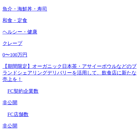
魚介・海鮮丼・寿司
和食・定食
ヘルシー・健康
クレープ
0〜100万円
【期間限定】オーガニック日本茶・アサイーボウルなどのブ
ランドシェアリングデリバリーを活用して、飲食店に新たな
売上を！
FC契約企業数
非公開
FC店舗数
非公開