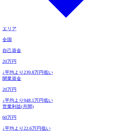
エリア
全国
自己資金
20
万円
↓
平均より
239.8
万円低い
開業資金
20
万円
↓
平均より
948.1
万円低い
営業利益(月間)
60
万円
↓
平均より
22.6
万円低い