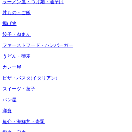
ラーメン屋・つけ麺・油そば
丼もの・ご飯
揚げ物
餃子・肉まん
ファーストフード・ハンバーガー
うどん・蕎麦
カレー屋
ピザ・パスタ(イタリアン)
スイーツ・菓子
パン屋
洋食
魚介・海鮮丼・寿司