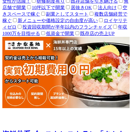
女性が活躍！
研修制度有り
既存店舗を引き継げる
無
店舗で開業
10坪以下で開業
居抜きOK
法人向け
空
きスペースで稼ぐ
副業としてスタート
複数店舗経営で
稼ぐ
新メニューや価格設定の自由度が高い
ロイヤリテ
ィゼロ
投資回収期間が半年以内のフランチャイズ
年収
1000万を目指せる
低資金で開業
既存店の売上UP