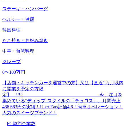
ステーキ・ハンバーグ
ヘルシー・健康
韓国料理
たこ焼き・お好み焼き
中華・台湾料理
クレープ
0〜100万円
【店舗・キッチンカーを運営中の方】又は【直近1カ月以内
に開業を予定の方限
定】 !!!! 今、注目を
集めている“ディップ”スタイルの「チュロス」。月間売上
486,663円の実績！Uber Eats評価4.6！簡単オペレーション！
人気のスイーツブランド！
FC契約企業数