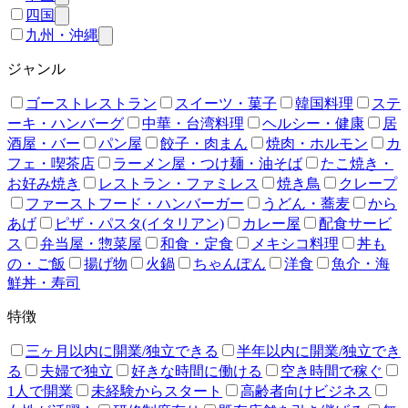
四国
九州・沖縄
ジャンル
ゴーストレストラン
スイーツ・菓子
韓国料理
ステ
ーキ・ハンバーグ
中華・台湾料理
ヘルシー・健康
居
酒屋・バー
パン屋
餃子・肉まん
焼肉・ホルモン
カ
フェ・喫茶店
ラーメン屋・つけ麺・油そば
たこ焼き・
お好み焼き
レストラン・ファミレス
焼き鳥
クレープ
ファーストフード・ハンバーガー
うどん・蕎麦
から
あげ
ピザ・パスタ(イタリアン)
カレー屋
配食サービ
ス
弁当屋・惣菜屋
和食・定食
メキシコ料理
丼も
の・ご飯
揚げ物
火鍋
ちゃんぽん
洋食
魚介・海
鮮丼・寿司
特徴
三ヶ月以内に開業/独立できる
半年以内に開業/独立でき
る
夫婦で独立
好きな時間に働ける
空き時間で稼ぐ
1人で開業
未経験からスタート
高齢者向けビジネス