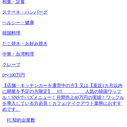
和食・定食
ステーキ・ハンバーグ
ヘルシー・健康
韓国料理
たこ焼き・お好み焼き
中華・台湾料理
クレープ
0〜100万円
【店舗・キッチンカーを運営中の方】又は【直近1カ月以内
に開業を予定の方限定】 !!!! 人気の韓国ワッフ
ル！SNSでバズメニュー！月間売上40万円の実績！ワッフル
を導入している方必見！カフェ/テイクアウト業態におすす
めです。
FC契約企業数