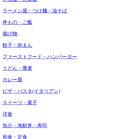
ラーメン屋・つけ麺・油そば
丼もの・ご飯
揚げ物
餃子・肉まん
ファーストフード・ハンバーガー
うどん・蕎麦
カレー屋
ピザ・パスタ(イタリアン)
スイーツ・菓子
洋食
魚介・海鮮丼・寿司
和食・定食