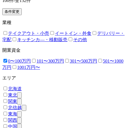
100
件/全
152
件
条件変更
業種
テイクアウト・小売
イートイン・外食
デリバリー・
宅配
キッチンカ―・移動販売
その他
開業資金
0〜100万円
101〜300万円
301〜500万円
501〜1000
万円
1001万円〜
エリア
北海道
東北
関東
北信越
東海
関西
中国