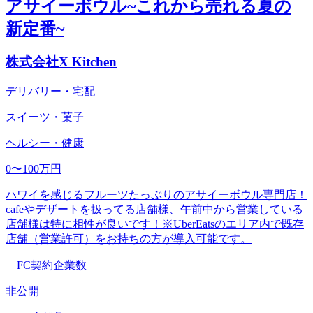
アサイーボウル~これから売れる夏の
新定番~
株式会社X Kitchen
デリバリー・宅配
スイーツ・菓子
ヘルシー・健康
0〜100万円
ハワイを感じるフルーツたっぷりのアサイーボウル専門店！
cafeやデザートを扱ってる店舗様、午前中から営業している
店舗様は特に相性が良いです！※UberEatsのエリア内で既存
店舗（営業許可）をお持ちの方が導入可能です。
FC契約企業数
非公開