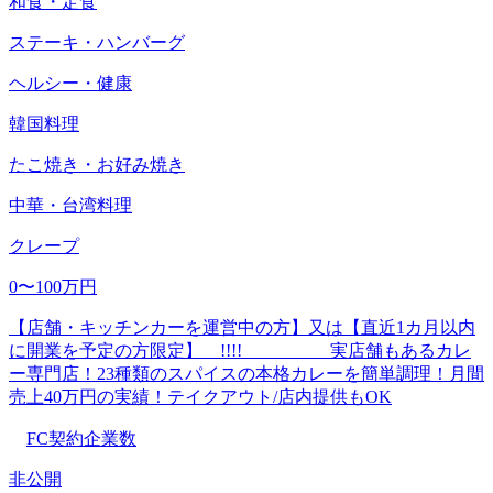
和食・定食
ステーキ・ハンバーグ
ヘルシー・健康
韓国料理
たこ焼き・お好み焼き
中華・台湾料理
クレープ
0〜100万円
【店舗・キッチンカーを運営中の方】又は【直近1カ月以内
に開業を予定の方限定】 !!!! 実店舗もあるカレ
ー専門店！23種類のスパイスの本格カレーを簡単調理！月間
売上40万円の実績！テイクアウト/店内提供もOK
FC契約企業数
非公開