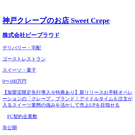
神戸クレープのお店 Sweet Crepe
株式会社ビープラウド
デリバリー・宅配
ゴーストレストラン
スイーツ・菓子
0〜100万円
【加盟店限定先行導入※特典あり】新リリースお手軽オペレ
ーションの「クレープ」ブランド！アイドルタイムも注文が
入るスイーツ業態の強みを活かして売上UPを目指せる
FC契約企業数
非公開