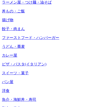
ラーメン屋・つけ麺・油そば
丼もの・ご飯
揚げ物
餃子・肉まん
ファーストフード・ハンバーガー
うどん・蕎麦
カレー屋
ピザ・パスタ(イタリアン)
スイーツ・菓子
パン屋
洋食
魚介・海鮮丼・寿司