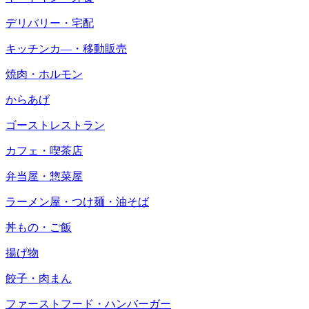
デリバリー・宅配
キッチンカ―・移動販売
焼肉・ホルモン
からあげ
ゴーストレストラン
カフェ・喫茶店
弁当屋・惣菜屋
ラーメン屋・つけ麺・油そば
丼もの・ご飯
揚げ物
餃子・肉まん
ファーストフード・ハンバーガー