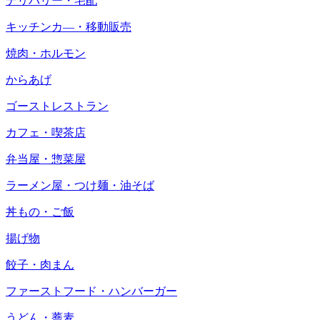
デリバリー・宅配
キッチンカ―・移動販売
焼肉・ホルモン
からあげ
ゴーストレストラン
カフェ・喫茶店
弁当屋・惣菜屋
ラーメン屋・つけ麺・油そば
丼もの・ご飯
揚げ物
餃子・肉まん
ファーストフード・ハンバーガー
うどん・蕎麦