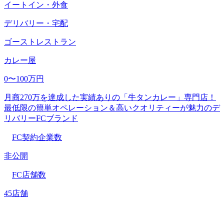
イートイン・外食
デリバリー・宅配
ゴーストレストラン
カレー屋
0〜100万円
月商270万を達成した実績ありの「牛タンカレー」専門店！
最低限の簡単オペレーション＆高いクオリティーが魅力のデ
リバリーFCブランド
FC契約企業数
非公開
FC店舗数
45店舗