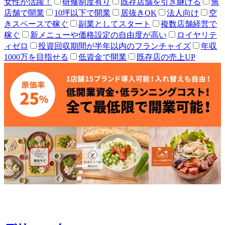
女性が活躍！
研修制度有り
既存店舗を引き継げる
無
店舗で開業
10坪以下で開業
居抜きOK
法人向け
空
きスペースで稼ぐ
副業としてスタート
複数店舗経営で
稼ぐ
新メニューや価格設定の自由度が高い
ロイヤリテ
ィゼロ
投資回収期間が半年以内のフランチャイズ
年収
1000万を目指せる
低資金で開業
既存店の売上UP