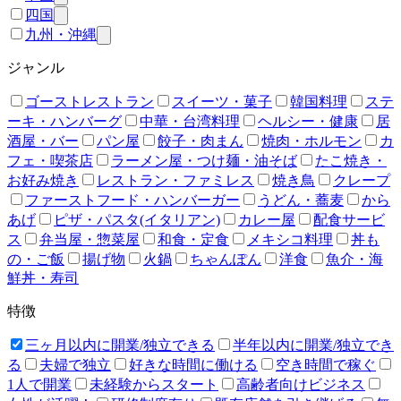
四国
九州・沖縄
ジャンル
ゴーストレストラン
スイーツ・菓子
韓国料理
ステ
ーキ・ハンバーグ
中華・台湾料理
ヘルシー・健康
居
酒屋・バー
パン屋
餃子・肉まん
焼肉・ホルモン
カ
フェ・喫茶店
ラーメン屋・つけ麺・油そば
たこ焼き・
お好み焼き
レストラン・ファミレス
焼き鳥
クレープ
ファーストフード・ハンバーガー
うどん・蕎麦
から
あげ
ピザ・パスタ(イタリアン)
カレー屋
配食サービ
ス
弁当屋・惣菜屋
和食・定食
メキシコ料理
丼も
の・ご飯
揚げ物
火鍋
ちゃんぽん
洋食
魚介・海
鮮丼・寿司
特徴
三ヶ月以内に開業/独立できる
半年以内に開業/独立でき
る
夫婦で独立
好きな時間に働ける
空き時間で稼ぐ
1人で開業
未経験からスタート
高齢者向けビジネス