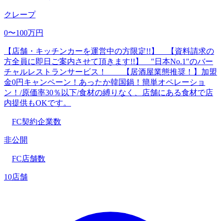
クレープ
0〜100万円
【店舗・キッチンカーを運営中の方限定!!】 【資料請求の
方全員に即日ご案内させて頂きます!!】 "日本No.1"のバー
チャルレストランサービス！ 【居酒屋業態推奨！】加盟
金0円キャンペーン！あったか韓国鍋！簡単オペレーショ
ン！/原価率30％以下/食材の縛りなく、店舗にある食材で店
内提供もOKです。
FC契約企業数
非公開
FC店舗数
10店舗