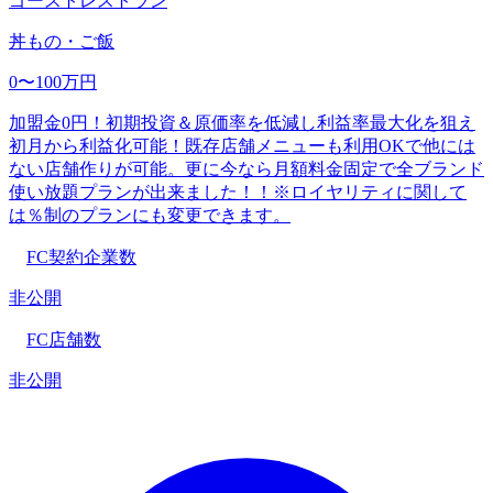
ゴーストレストラン
丼もの・ご飯
0〜100万円
加盟金0円！初期投資＆原価率を低減し利益率最大化を狙え
初月から利益化可能！既存店舗メニューも利用OKで他には
ない店舗作りが可能。更に今なら月額料金固定で全ブランド
使い放題プランが出来ました！！※ロイヤリティに関して
は％制のプランにも変更できます。
FC契約企業数
非公開
FC店舗数
非公開