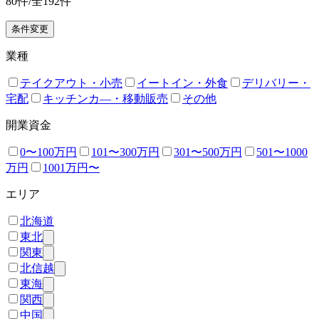
80
件/全
192
件
条件変更
業種
テイクアウト・小売
イートイン・外食
デリバリー・
宅配
キッチンカ―・移動販売
その他
開業資金
0〜100万円
101〜300万円
301〜500万円
501〜1000
万円
1001万円〜
エリア
北海道
東北
関東
北信越
東海
関西
中国