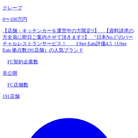
クレープ
0〜100万円
【店舗・キッチンカーを運営中の方限定!!】 【資料請求の
方全員に即日ご案内させて頂きます!!】 "日本No.1"のバー
チャルレストランサービス！ Uber Eats評価4.5（Uber
Eats 拠点数191店舗）の人気ブランド
FC契約企業数
非公開
FC店舗数
191店舗