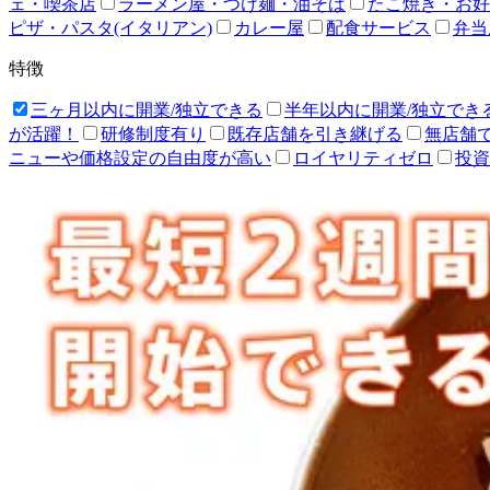
ェ・喫茶店
ラーメン屋・つけ麺・油そば
たこ焼き・お好
ピザ・パスタ(イタリアン)
カレー屋
配食サービス
弁当
特徴
三ヶ月以内に開業/独立できる
半年以内に開業/独立でき
が活躍！
研修制度有り
既存店舗を引き継げる
無店舗
ニューや価格設定の自由度が高い
ロイヤリティゼロ
投資