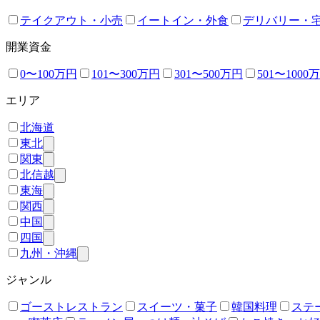
テイクアウト・小売
イートイン・外食
デリバリー・
開業資金
0〜100万円
101〜300万円
301〜500万円
501〜1000
エリア
北海道
東北
関東
北信越
東海
関西
中国
四国
九州・沖縄
ジャンル
ゴーストレストラン
スイーツ・菓子
韓国料理
ステ