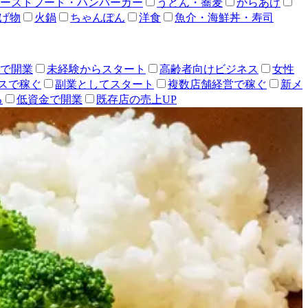
ーストフード・ハンバーガー
うどん・蕎麦
からあげ
げ物
火鍋
ちゃんぽん
洋食
魚介・海鮮丼・寿司
人で開業
未経験からスタート
高齢者向けビジネス
女性
スで稼ぐ
副業としてスタート
複数店舗経営で稼ぐ
新メ
る
低資金で開業
既存店の売上UP