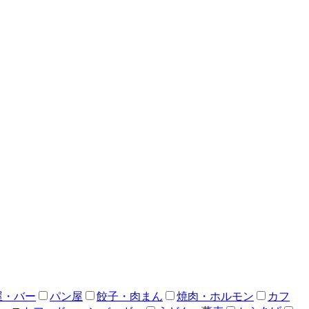
屋・バー
パン屋
餃子・肉まん
焼肉・ホルモン
カフ