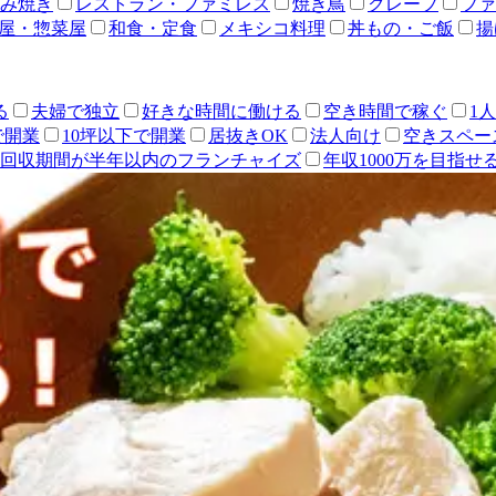
み焼き
レストラン・ファミレス
焼き鳥
クレープ
ファ
屋・惣菜屋
和食・定食
メキシコ料理
丼もの・ご飯
揚
る
夫婦で独立
好きな時間に働ける
空き時間で稼ぐ
1
で開業
10坪以下で開業
居抜きOK
法人向け
空きスペー
回収期間が半年以内のフランチャイズ
年収1000万を目指せ