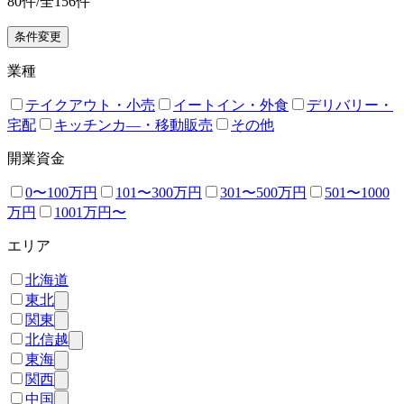
80
件/全
156
件
条件変更
業種
テイクアウト・小売
イートイン・外食
デリバリー・
宅配
キッチンカ―・移動販売
その他
開業資金
0〜100万円
101〜300万円
301〜500万円
501〜1000
万円
1001万円〜
エリア
北海道
東北
関東
北信越
東海
関西
中国