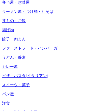
弁当屋・惣菜屋
ラーメン屋・つけ麺・油そば
丼もの・ご飯
揚げ物
餃子・肉まん
ファーストフード・ハンバーガー
うどん・蕎麦
カレー屋
ピザ・パスタ(イタリアン)
スイーツ・菓子
パン屋
洋食