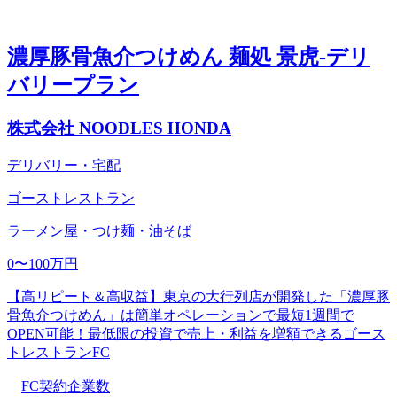
濃厚豚骨魚介つけめん 麺処 景虎-デリ
バリープラン
株式会社 NOODLES HONDA
デリバリー・宅配
ゴーストレストラン
ラーメン屋・つけ麺・油そば
0〜100万円
【高リピート＆高収益】東京の大行列店が開発した「濃厚豚
骨魚介つけめん」は簡単オペレーションで最短1週間で
OPEN可能！最低限の投資で売上・利益を増額できるゴース
トレストランFC
FC契約企業数