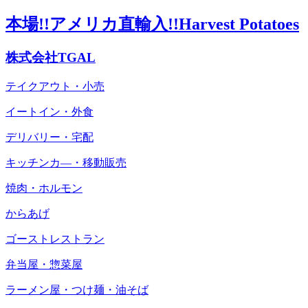
本場!!アメリカ直輸入!!Harvest Potatoes
株式会社TGAL
テイクアウト・小売
イートイン・外食
デリバリー・宅配
キッチンカ―・移動販売
焼肉・ホルモン
からあげ
ゴーストレストラン
弁当屋・惣菜屋
ラーメン屋・つけ麺・油そば