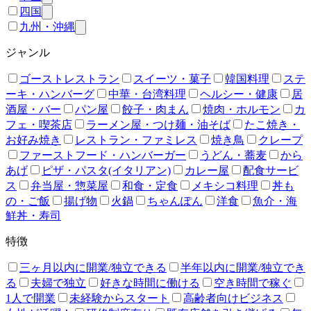
四国
九州・沖縄
ジャンル
ゴーストレストラン
スイーツ・菓子
韓国料理
ステ
ーキ・ハンバーグ
中華・台湾料理
ヘルシー・健康
居
酒屋・バー
パン屋
餃子・肉まん
焼肉・ホルモン
カ
フェ・喫茶店
ラーメン屋・つけ麺・油そば
たこ焼き・
お好み焼き
レストラン・ファミレス
焼き鳥
クレープ
ファーストフード・ハンバーガー
うどん・蕎麦
から
あげ
ピザ・パスタ(イタリアン)
カレー屋
配食サービ
ス
弁当屋・惣菜屋
和食・定食
メキシコ料理
丼も
の・ご飯
揚げ物
火鍋
ちゃんぽん
洋食
魚介・海
鮮丼・寿司
特徴
三ヶ月以内に開業/独立できる
半年以内に開業/独立でき
る
夫婦で独立
好きな時間に働ける
空き時間で稼ぐ
1人で開業
未経験からスタート
高齢者向けビジネス