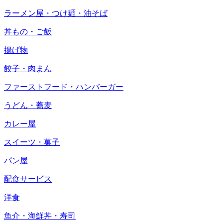
ラーメン屋・つけ麺・油そば
丼もの・ご飯
揚げ物
餃子・肉まん
ファーストフード・ハンバーガー
うどん・蕎麦
カレー屋
スイーツ・菓子
パン屋
配食サービス
洋食
魚介・海鮮丼・寿司