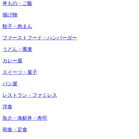
丼もの・ご飯
揚げ物
餃子・肉まん
ファーストフード・ハンバーガー
うどん・蕎麦
カレー屋
スイーツ・菓子
パン屋
レストラン・ファミレス
洋食
魚介・海鮮丼・寿司
和食・定食