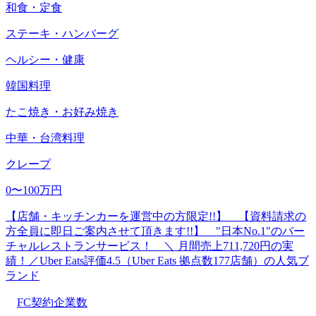
和食・定食
ステーキ・ハンバーグ
ヘルシー・健康
韓国料理
たこ焼き・お好み焼き
中華・台湾料理
クレープ
0〜100万円
【店舗・キッチンカーを運営中の方限定!!】 【資料請求の
方全員に即日ご案内させて頂きます!!】 "日本No.1"のバー
チャルレストランサービス！ ＼ 月間売上711,720円の実
績！／Uber Eats評価4.5（Uber Eats 拠点数177店舗）の人気ブ
ランド
FC契約企業数