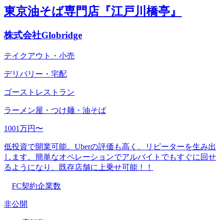
東京油そば専門店『江戸川橋亭』
株式会社Globridge
テイクアウト・小売
デリバリー・宅配
ゴーストレストラン
ラーメン屋・つけ麺・油そば
1001万円〜
低投資で開業可能。Uberの評価も高く、リピーターを生み出
します。簡単なオペレーションでアルバイトでもすぐに回せ
るようになり、既存店舗に上乗せ可能！！
FC契約企業数
非公開