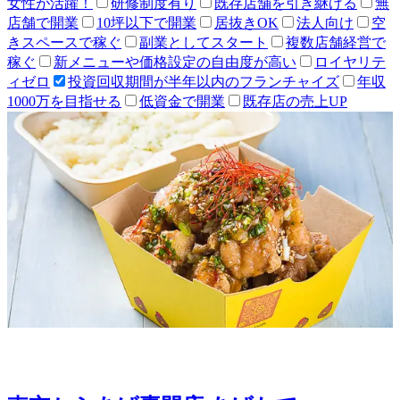
女性が活躍！
研修制度有り
既存店舗を引き継げる
無
店舗で開業
10坪以下で開業
居抜きOK
法人向け
空
きスペースで稼ぐ
副業としてスタート
複数店舗経営で
稼ぐ
新メニューや価格設定の自由度が高い
ロイヤリテ
ィゼロ
投資回収期間が半年以内のフランチャイズ
年収
1000万を目指せる
低資金で開業
既存店の売上UP