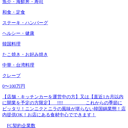
魚介・海鮮丼・寿司
和食・定食
ステーキ・ハンバーグ
ヘルシー・健康
韓国料理
たこ焼き・お好み焼き
中華・台湾料理
クレープ
0〜100万円
【店舗・キッチンカーを運営中の方】又は【直近1カ月以内
に開業を予定の方限定】 !!!! これからの季節に
ピッタリ！ニンニクとニラの風味が堪らない韓国鍋業態！店
内提供OK！お店にある食材中心でできます！
FC契約企業数