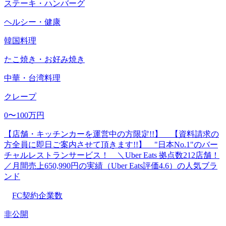
ステーキ・ハンバーグ
ヘルシー・健康
韓国料理
たこ焼き・お好み焼き
中華・台湾料理
クレープ
0〜100万円
【店舗・キッチンカーを運営中の方限定!!】 【資料請求の
方全員に即日ご案内させて頂きます!!】 "日本No.1"のバー
チャルレストランサービス！ ＼Uber Eats 拠点数212店舗！
／月間売上650,990円の実績（Uber Eats評価4.6）の人気ブラ
ンド
FC契約企業数
非公開