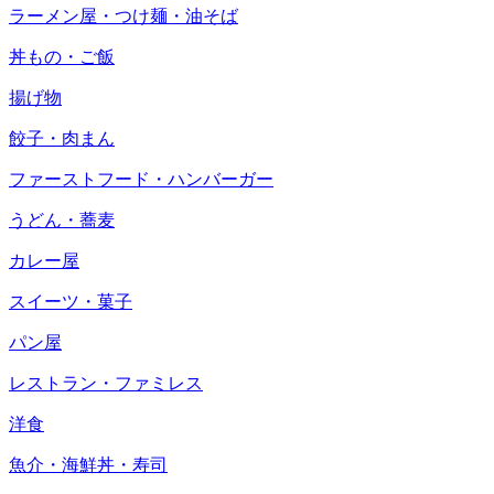
ラーメン屋・つけ麺・油そば
丼もの・ご飯
揚げ物
餃子・肉まん
ファーストフード・ハンバーガー
うどん・蕎麦
カレー屋
スイーツ・菓子
パン屋
レストラン・ファミレス
洋食
魚介・海鮮丼・寿司