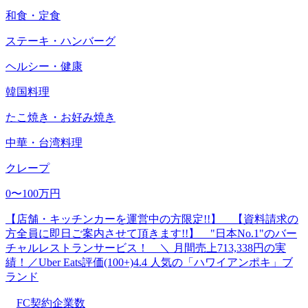
和食・定食
ステーキ・ハンバーグ
ヘルシー・健康
韓国料理
たこ焼き・お好み焼き
中華・台湾料理
クレープ
0〜100万円
【店舗・キッチンカーを運営中の方限定!!】 【資料請求の
方全員に即日ご案内させて頂きます!!】 "日本No.1"のバー
チャルレストランサービス！ ＼ 月間売上713,338円の実
績！／Uber Eats評価(100+)4.4 人気の「ハワイアンポキ」ブ
ランド
FC契約企業数