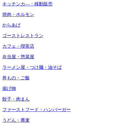
キッチンカ―・移動販売
焼肉・ホルモン
からあげ
ゴーストレストラン
カフェ・喫茶店
弁当屋・惣菜屋
ラーメン屋・つけ麺・油そば
丼もの・ご飯
揚げ物
餃子・肉まん
ファーストフード・ハンバーガー
うどん・蕎麦