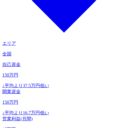
エリア
全国
自己資金
150
万円
↓
平均より
37.5
万円低い
開業資金
150
万円
↓
平均より
16.7
万円低い
営業利益(月間)