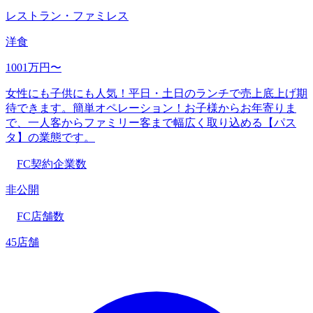
レストラン・ファミレス
洋食
1001万円〜
女性にも子供にも人気！平日・土日のランチで売上底上げ期
待できます。簡単オペレーション！お子様からお年寄りま
で、一人客からファミリー客まで幅広く取り込める【パス
タ】の業態です。
FC契約企業数
非公開
FC店舗数
45店舗