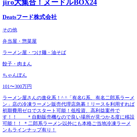
jiro大集合！ヌードルBOX24
Deatsフード株式会社
その他
弁当屋・惣菜屋
ラーメン屋・つけ麺・油そば
餃子・肉まん
ちゃんぽん
101〜300万円
ラーメン屋さんの進化系！^ ^「有名G系、有名二郎系ラーメ
ン」店の冷凍ラーメン販売代理店急募！リースを利用すれば
初期費用ゼロでスタート可能！低投資、高利益案件で
す！！ ＊自動販売機なので良い場所が見つかる度に移設
可能！！ ＊二郎系ラーメン以外にも本格ご当地冷凍ラーメ
ンもラインナップ有り！