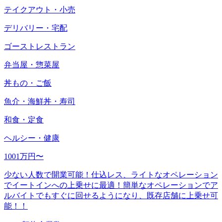
テイクアウト・小売
デリバリー・宅配
ゴーストレストラン
弁当屋・惣菜屋
丼もの・ご飯
魚介・海鮮丼・寿司
和食・定食
ヘルシー・健康
1001万円〜
少ない人数で開業可能！仕込レス、ライトなオペレーション
でイートインへの上乗せに最適！簡単なオペレーションでア
ルバイトでもすぐに回せるようになり、既存店舗に上乗せ可
能！！