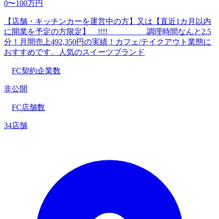
0〜100万円
【店舗・キッチンカーを運営中の方】又は【直近1カ月以内
に開業を予定の方限定】 !!!! 調理時間なんと2.5
分！月間売上492,350円の実績！カフェ/テイクアウト業態に
おすすめです。人気のスイーツブランド
FC契約企業数
非公開
FC店舗数
34店舗