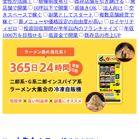
女性が活躍！
研修制度有り
既存店舗を引き継げる
無
店舗で開業
10坪以下で開業
居抜きOK
法人向け
空
きスペースで稼ぐ
副業としてスタート
複数店舗経営で
稼ぐ
新メニューや価格設定の自由度が高い
ロイヤリテ
ィゼロ
投資回収期間が半年以内のフランチャイズ
年収
1000万を目指せる
低資金で開業
既存店の売上UP