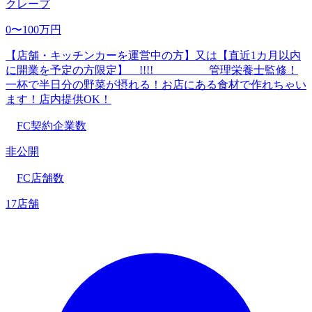
クレープ
0〜100万円
【店舗・キッチンカーを運営中の方】又は【直近1カ月以内
に開業を予定の方限定】 !!!! 管理栄養士監修！
一杯で半日分の野菜が摂れる！お店にある食材で作れちゃい
ます！店内提供OK！
FC契約企業数
非公開
FC店舗数
17店舗