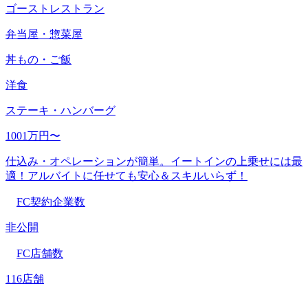
ゴーストレストラン
弁当屋・惣菜屋
丼もの・ご飯
洋食
ステーキ・ハンバーグ
1001万円〜
仕込み・オペレーションが簡単。イートインの上乗せには最
適！アルバイトに任せても安心＆スキルいらず！
FC契約企業数
非公開
FC店舗数
116店舗