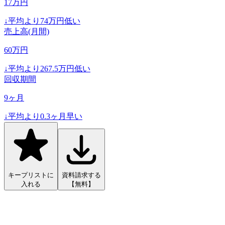
17
万円
↓
平均より
74
万円低い
売上高(月間)
60
万円
↓
平均より
267.5
万円低い
回収期間
9
ヶ月
↓
平均より
0.3
ヶ月早い
キープリストに
資料請求する
入れる
【無料】