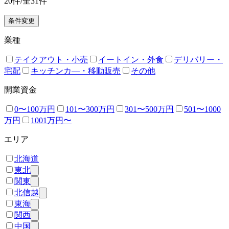
20
件/全
31
件
条件変更
業種
テイクアウト・小売
イートイン・外食
デリバリー・
宅配
キッチンカ―・移動販売
その他
開業資金
0〜100万円
101〜300万円
301〜500万円
501〜1000
万円
1001万円〜
エリア
北海道
東北
関東
北信越
東海
関西
中国