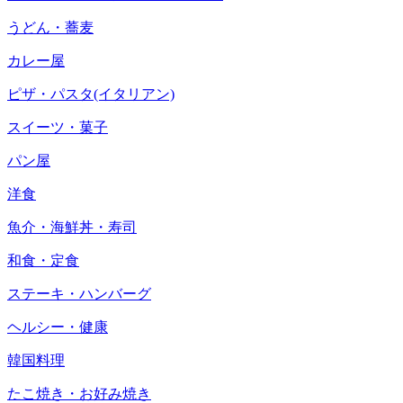
うどん・蕎麦
カレー屋
ピザ・パスタ(イタリアン)
スイーツ・菓子
パン屋
洋食
魚介・海鮮丼・寿司
和食・定食
ステーキ・ハンバーグ
ヘルシー・健康
韓国料理
たこ焼き・お好み焼き