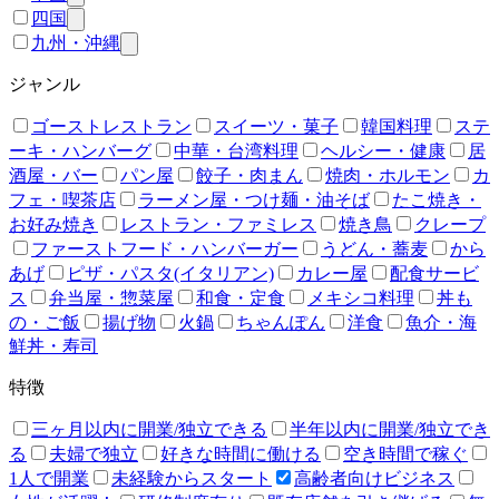
四国
九州・沖縄
ジャンル
ゴーストレストラン
スイーツ・菓子
韓国料理
ステ
ーキ・ハンバーグ
中華・台湾料理
ヘルシー・健康
居
酒屋・バー
パン屋
餃子・肉まん
焼肉・ホルモン
カ
フェ・喫茶店
ラーメン屋・つけ麺・油そば
たこ焼き・
お好み焼き
レストラン・ファミレス
焼き鳥
クレープ
ファーストフード・ハンバーガー
うどん・蕎麦
から
あげ
ピザ・パスタ(イタリアン)
カレー屋
配食サービ
ス
弁当屋・惣菜屋
和食・定食
メキシコ料理
丼も
の・ご飯
揚げ物
火鍋
ちゃんぽん
洋食
魚介・海
鮮丼・寿司
特徴
三ヶ月以内に開業/独立できる
半年以内に開業/独立でき
る
夫婦で独立
好きな時間に働ける
空き時間で稼ぐ
1人で開業
未経験からスタート
高齢者向けビジネス