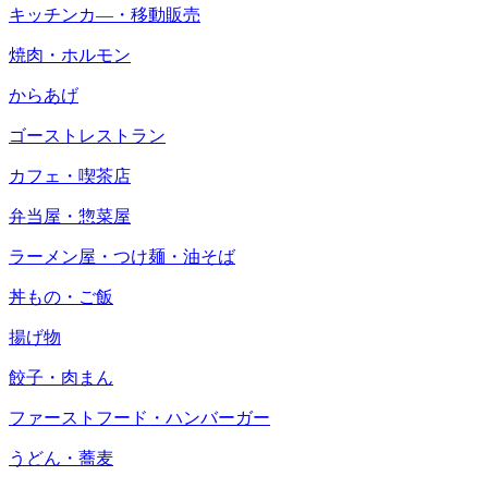
キッチンカ―・移動販売
焼肉・ホルモン
からあげ
ゴーストレストラン
カフェ・喫茶店
弁当屋・惣菜屋
ラーメン屋・つけ麺・油そば
丼もの・ご飯
揚げ物
餃子・肉まん
ファーストフード・ハンバーガー
うどん・蕎麦