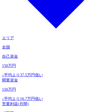
エリア
全国
自己資金
150
万円
↓
平均より
37.5
万円低い
開業資金
150
万円
↓
平均より
16.7
万円低い
営業利益(月間)