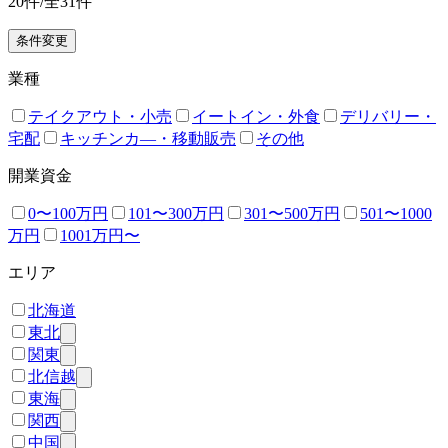
20
件/全
31
件
条件変更
業種
テイクアウト・小売
イートイン・外食
デリバリー・
宅配
キッチンカ―・移動販売
その他
開業資金
0〜100万円
101〜300万円
301〜500万円
501〜1000
万円
1001万円〜
エリア
北海道
東北
関東
北信越
東海
関西
中国