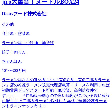
jiro大集合！ヌードルBOX24
Deatsフード株式会社
その他
弁当屋・惣菜屋
ラーメン屋・つけ麺・油そば
餃子・肉まん
ちゃんぽん
101〜300万円
ラーメン屋さんの進化系！^ ^「有名G系、有名二郎系ラーメ
ン」店の冷凍ラーメン販売代理店急募！リースを利用すれば
初期費用ゼロでスタート可能！低投資、高利益案件で
す！！ ＊自動販売機なので良い場所が見つかる度に移設
可能！！ ＊二郎系ラーメン以外にも本格ご当地冷凍ラーメ
ンもラインナップ有り！