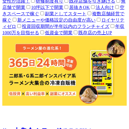
女性が活躍！
研修制度有り
既存店舗を引き継げる
無
店舗で開業
10坪以下で開業
居抜きOK
法人向け
空
きスペースで稼ぐ
副業としてスタート
複数店舗経営で
稼ぐ
新メニューや価格設定の自由度が高い
ロイヤリテ
ィゼロ
投資回収期間が半年以内のフランチャイズ
年収
1000万を目指せる
低資金で開業
既存店の売上UP