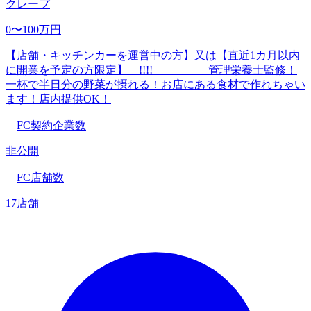
クレープ
0〜100万円
【店舗・キッチンカーを運営中の方】又は【直近1カ月以内
に開業を予定の方限定】 !!!! 管理栄養士監修！
一杯で半日分の野菜が摂れる！お店にある食材で作れちゃい
ます！店内提供OK！
FC契約企業数
非公開
FC店舗数
17店舗