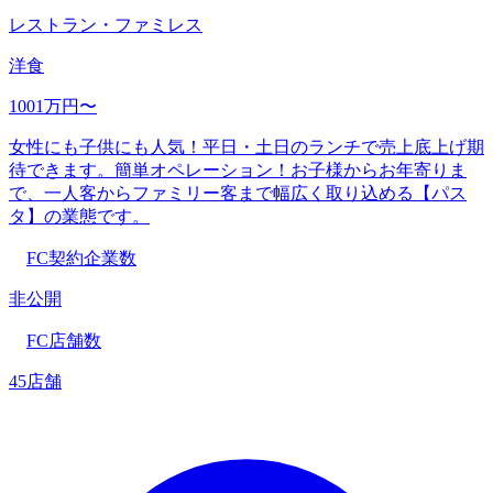
レストラン・ファミレス
洋食
1001万円〜
女性にも子供にも人気！平日・土日のランチで売上底上げ期
待できます。簡単オペレーション！お子様からお年寄りま
で、一人客からファミリー客まで幅広く取り込める【パス
タ】の業態です。
FC契約企業数
非公開
FC店舗数
45店舗