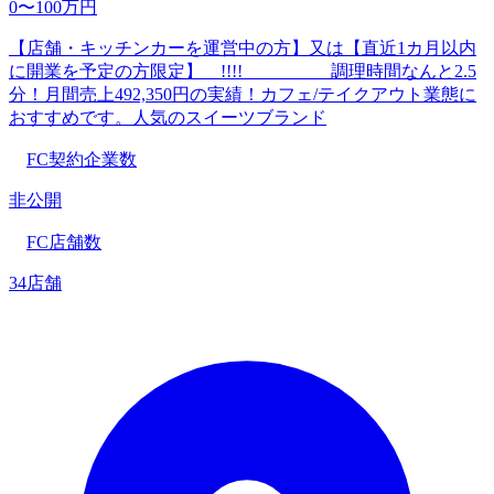
0〜100万円
【店舗・キッチンカーを運営中の方】又は【直近1カ月以内
に開業を予定の方限定】 !!!! 調理時間なんと2.5
分！月間売上492,350円の実績！カフェ/テイクアウト業態に
おすすめです。人気のスイーツブランド
FC契約企業数
非公開
FC店舗数
34店舗