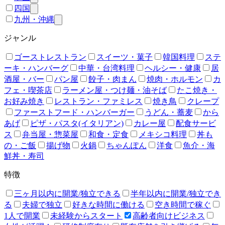
四国
九州・沖縄
ジャンル
ゴーストレストラン
スイーツ・菓子
韓国料理
ステ
ーキ・ハンバーグ
中華・台湾料理
ヘルシー・健康
居
酒屋・バー
パン屋
餃子・肉まん
焼肉・ホルモン
カ
フェ・喫茶店
ラーメン屋・つけ麺・油そば
たこ焼き・
お好み焼き
レストラン・ファミレス
焼き鳥
クレープ
ファーストフード・ハンバーガー
うどん・蕎麦
から
あげ
ピザ・パスタ(イタリアン)
カレー屋
配食サービ
ス
弁当屋・惣菜屋
和食・定食
メキシコ料理
丼も
の・ご飯
揚げ物
火鍋
ちゃんぽん
洋食
魚介・海
鮮丼・寿司
特徴
三ヶ月以内に開業/独立できる
半年以内に開業/独立でき
る
夫婦で独立
好きな時間に働ける
空き時間で稼ぐ
1人で開業
未経験からスタート
高齢者向けビジネス