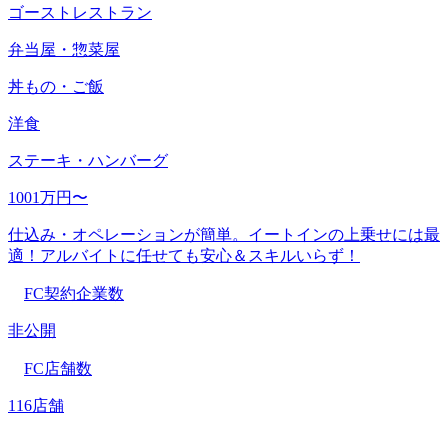
ゴーストレストラン
弁当屋・惣菜屋
丼もの・ご飯
洋食
ステーキ・ハンバーグ
1001万円〜
仕込み・オペレーションが簡単。イートインの上乗せには最
適！アルバイトに任せても安心＆スキルいらず！
FC契約企業数
非公開
FC店舗数
116店舗