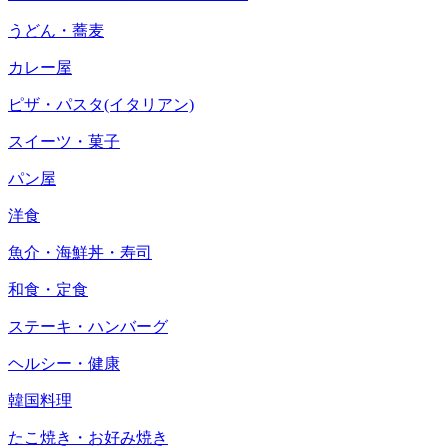
うどん・蕎麦
カレー屋
ピザ・パスタ(イタリアン)
スイーツ・菓子
パン屋
洋食
魚介・海鮮丼・寿司
和食・定食
ステーキ・ハンバーグ
ヘルシー・健康
韓国料理
たこ焼き・お好み焼き