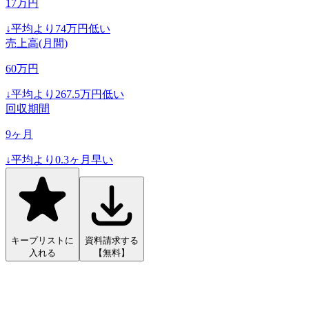
17
万円
↓
平均より
74
万円低い
売上高(月間)
60
万円
↓
平均より
267.5
万円低い
回収期間
9
ヶ月
↓
平均より
0.3
ヶ月早い
キープリストに
資料請求する
入れる
【無料】