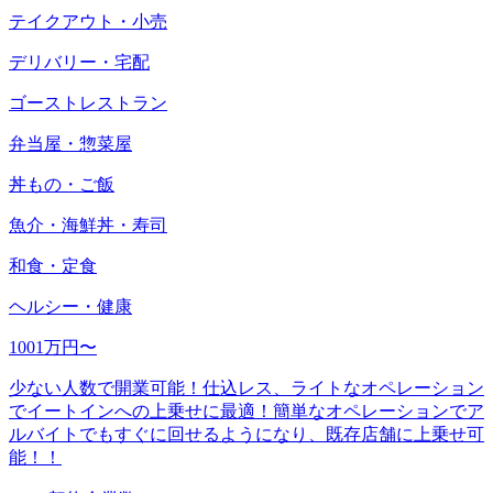
テイクアウト・小売
デリバリー・宅配
ゴーストレストラン
弁当屋・惣菜屋
丼もの・ご飯
魚介・海鮮丼・寿司
和食・定食
ヘルシー・健康
1001万円〜
少ない人数で開業可能！仕込レス、ライトなオペレーション
でイートインへの上乗せに最適！簡単なオペレーションでア
ルバイトでもすぐに回せるようになり、既存店舗に上乗せ可
能！！