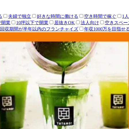
る
夫婦で独立
好きな時間に働ける
空き時間で稼ぐ
1
で開業
10坪以下で開業
居抜きOK
法人向け
空きスペー
回収期間が半年以内のフランチャイズ
年収1000万を目指せ