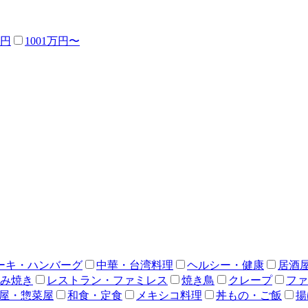
万円
1001万円〜
ーキ・ハンバーグ
中華・台湾料理
ヘルシー・健康
居酒
み焼き
レストラン・ファミレス
焼き鳥
クレープ
ファ
屋・惣菜屋
和食・定食
メキシコ料理
丼もの・ご飯
揚