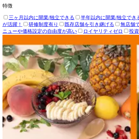
特徴
三ヶ月以内に開業/独立できる
半年以内に開業/独立でき
が活躍！
研修制度有り
既存店舗を引き継げる
無店舗
ニューや価格設定の自由度が高い
ロイヤリティゼロ
投資