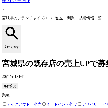
既存店の売上UP
>
宮城県のフランチャイズ(FC)・独立・開業・起業情報一覧
案件を探す
宮城県の既存店の売上UPで募
20
件/全
181
件
条件変更
業種
テイクアウト・小売
イートイン・外食
デリバリー・