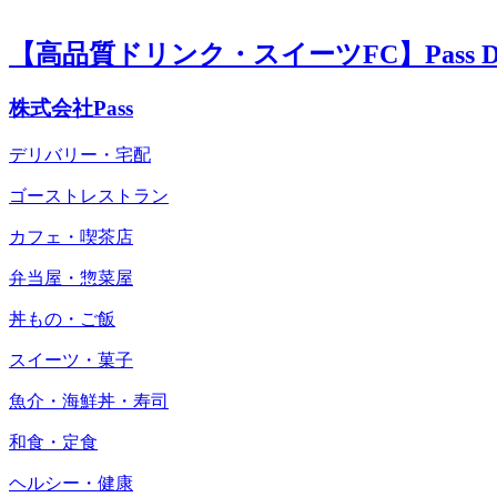
【高品質ドリンク・スイーツFC】Pass Del
株式会社Pass
デリバリー・宅配
ゴーストレストラン
カフェ・喫茶店
弁当屋・惣菜屋
丼もの・ご飯
スイーツ・菓子
魚介・海鮮丼・寿司
和食・定食
ヘルシー・健康