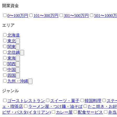
開業資金
0〜100万円
101〜300万円
301〜500万円
501〜1000
エリア
北海道
東北
関東
北信越
東海
関西
中国
四国
九州・沖縄
ジャンル
ゴーストレストラン
スイーツ・菓子
韓国料理
ステ
ェ・喫茶店
ラーメン屋・つけ麺・油そば
たこ焼き・お好
ピザ・パスタ(イタリアン)
カレー屋
配食サービス
弁当