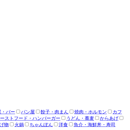
屋・バー
パン屋
餃子・肉まん
焼肉・ホルモン
カフ
ーストフード・ハンバーガー
うどん・蕎麦
からあげ
げ物
火鍋
ちゃんぽん
洋食
魚介・海鮮丼・寿司