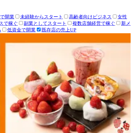
人で開業
未経験からスタート
高齢者向けビジネス
女性
スで稼ぐ
副業としてスタート
複数店舗経営で稼ぐ
新メ
る
低資金で開業
既存店の売上UP