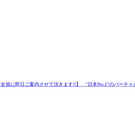
員に即日ご案内させて頂きます!!】 "日本No.1"のバーチャル