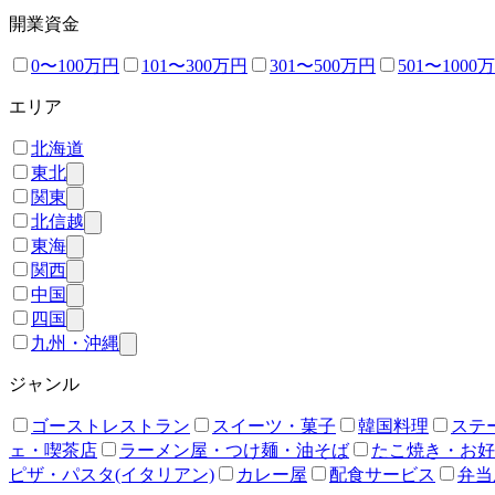
開業資金
0〜100万円
101〜300万円
301〜500万円
501〜1000
エリア
北海道
東北
関東
北信越
東海
関西
中国
四国
九州・沖縄
ジャンル
ゴーストレストラン
スイーツ・菓子
韓国料理
ステ
ェ・喫茶店
ラーメン屋・つけ麺・油そば
たこ焼き・お好
ピザ・パスタ(イタリアン)
カレー屋
配食サービス
弁当