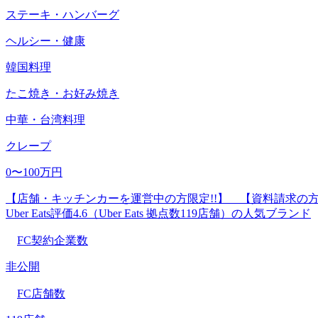
ステーキ・ハンバーグ
ヘルシー・健康
韓国料理
たこ焼き・お好み焼き
中華・台湾料理
クレープ
0〜100万円
【店舗・キッチンカーを運営中の方限定!!】 【資料請求の方全
Uber Eats評価4.6（Uber Eats 拠点数119店舗）の人気ブランド
FC契約企業数
非公開
FC店舗数