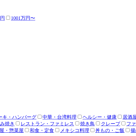
万円
1001万円〜
ーキ・ハンバーグ
中華・台湾料理
ヘルシー・健康
居酒
み焼き
レストラン・ファミレス
焼き鳥
クレープ
ファ
屋・惣菜屋
和食・定食
メキシコ料理
丼もの・ご飯
揚