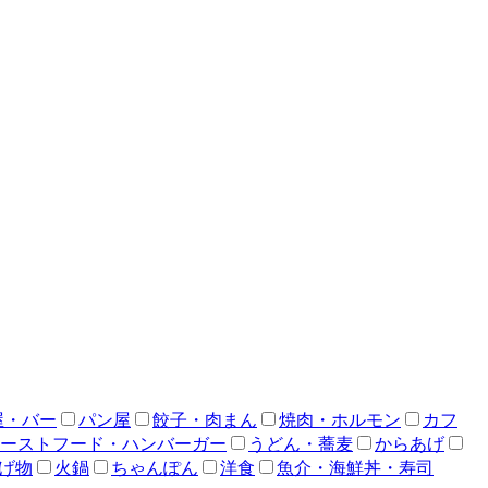
屋・バー
パン屋
餃子・肉まん
焼肉・ホルモン
カフ
ーストフード・ハンバーガー
うどん・蕎麦
からあげ
げ物
火鍋
ちゃんぽん
洋食
魚介・海鮮丼・寿司