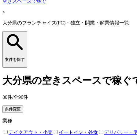
空きスペースで稼ぐ
>
大分県のフランチャイズ(FC)・独立・開業・起業情報一覧
案件を探す
大分県の空きスペースで稼ぐで
80
件/全
96
件
条件変更
業種
テイクアウト・小売
イートイン・外食
デリバリー・