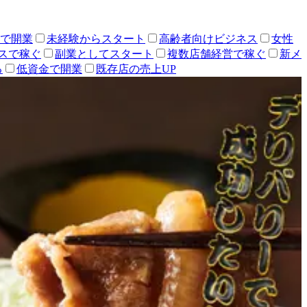
人で開業
未経験からスタート
高齢者向けビジネス
女性
スで稼ぐ
副業としてスタート
複数店舗経営で稼ぐ
新メ
る
低資金で開業
既存店の売上UP