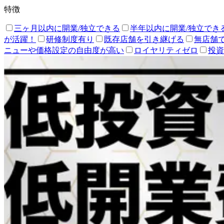
特徴
三ヶ月以内に開業/独立できる
半年以内に開業/独立でき
が活躍！
研修制度有り
既存店舗を引き継げる
無店舗
ニューや価格設定の自由度が高い
ロイヤリティゼロ
投資