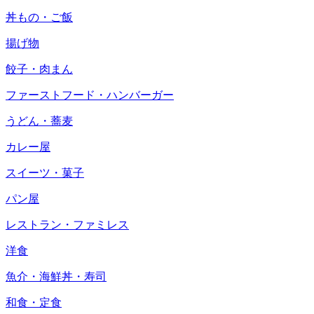
丼もの・ご飯
揚げ物
餃子・肉まん
ファーストフード・ハンバーガー
うどん・蕎麦
カレー屋
スイーツ・菓子
パン屋
レストラン・ファミレス
洋食
魚介・海鮮丼・寿司
和食・定食