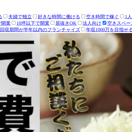
る
夫婦で独立
好きな時間に働ける
空き時間で稼ぐ
1
で開業
10坪以下で開業
居抜きOK
法人向け
空きスペー
回収期間が半年以内のフランチャイズ
年収1000万を目指せ