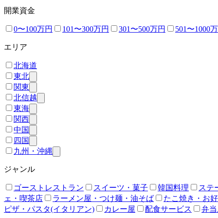
開業資金
0〜100万円
101〜300万円
301〜500万円
501〜1000
エリア
北海道
東北
関東
北信越
東海
関西
中国
四国
九州・沖縄
ジャンル
ゴーストレストラン
スイーツ・菓子
韓国料理
ステ
ェ・喫茶店
ラーメン屋・つけ麺・油そば
たこ焼き・お好
ピザ・パスタ(イタリアン)
カレー屋
配食サービス
弁当