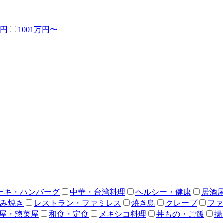
万円
1001万円〜
ーキ・ハンバーグ
中華・台湾料理
ヘルシー・健康
居酒
み焼き
レストラン・ファミレス
焼き鳥
クレープ
ファ
屋・惣菜屋
和食・定食
メキシコ料理
丼もの・ご飯
揚