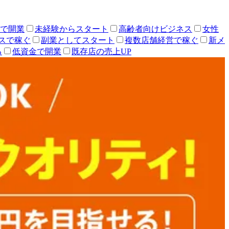
人で開業
未経験からスタート
高齢者向けビジネス
女性
スで稼ぐ
副業としてスタート
複数店舗経営で稼ぐ
新メ
る
低資金で開業
既存店の売上UP