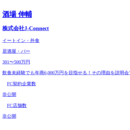
酒場 伸輔
株式会社J-Connect
イートイン・外食
居酒屋・バー
301〜500万円
飲食未経験でも年商6,000万円を目指せる！その理由を説明
FC契約企業数
非公開
FC店舗数
非公開