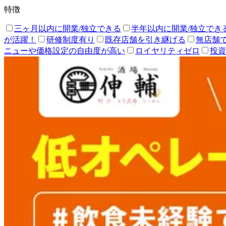
特徴
三ヶ月以内に開業/独立できる
半年以内に開業/独立でき
が活躍！
研修制度有り
既存店舗を引き継げる
無店舗
ニューや価格設定の自由度が高い
ロイヤリティゼロ
投資