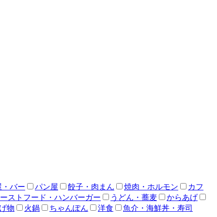
屋・バー
パン屋
餃子・肉まん
焼肉・ホルモン
カフ
ーストフード・ハンバーガー
うどん・蕎麦
からあげ
げ物
火鍋
ちゃんぽん
洋食
魚介・海鮮丼・寿司