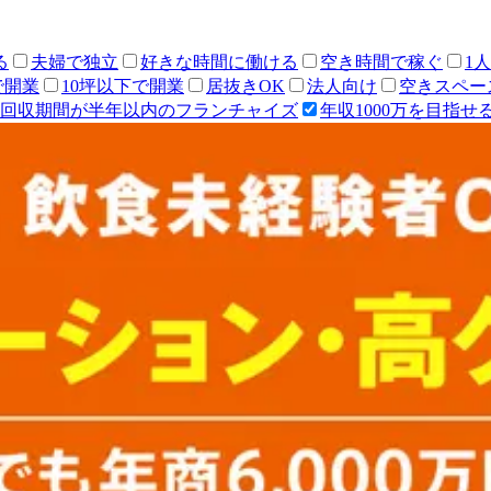
る
夫婦で独立
好きな時間に働ける
空き時間で稼ぐ
1
で開業
10坪以下で開業
居抜きOK
法人向け
空きスペー
回収期間が半年以内のフランチャイズ
年収1000万を目指せ