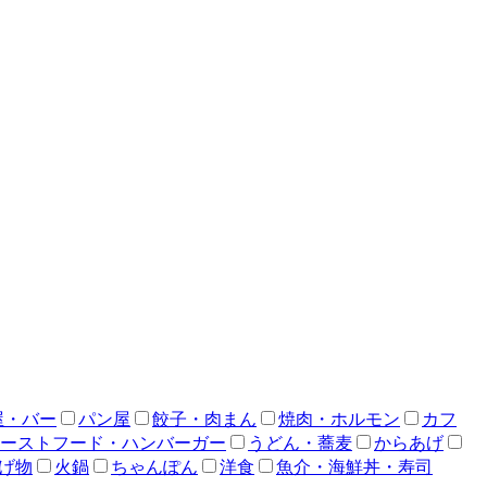
屋・バー
パン屋
餃子・肉まん
焼肉・ホルモン
カフ
ーストフード・ハンバーガー
うどん・蕎麦
からあげ
げ物
火鍋
ちゃんぽん
洋食
魚介・海鮮丼・寿司