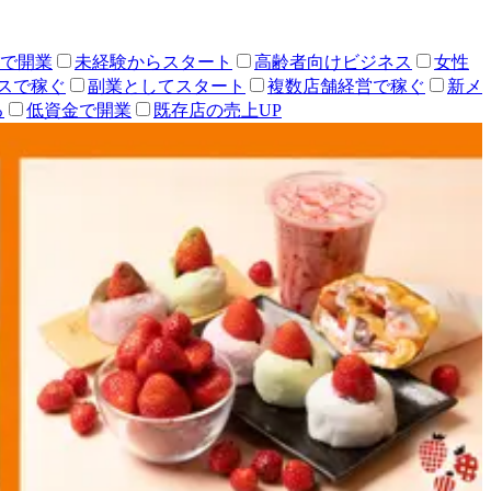
人で開業
未経験からスタート
高齢者向けビジネス
女性
スで稼ぐ
副業としてスタート
複数店舗経営で稼ぐ
新メ
る
低資金で開業
既存店の売上UP