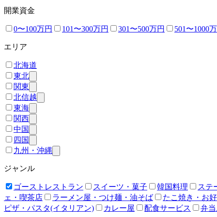
開業資金
0〜100万円
101〜300万円
301〜500万円
501〜1000
エリア
北海道
東北
関東
北信越
東海
関西
中国
四国
九州・沖縄
ジャンル
ゴーストレストラン
スイーツ・菓子
韓国料理
ステ
ェ・喫茶店
ラーメン屋・つけ麺・油そば
たこ焼き・お好
ピザ・パスタ(イタリアン)
カレー屋
配食サービス
弁当