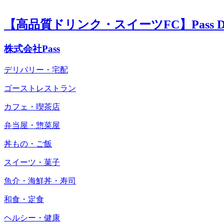
【高品質ドリンク・スイーツFC】Pass Del
株式会社Pass
デリバリー・宅配
ゴーストレストラン
カフェ・喫茶店
弁当屋・惣菜屋
丼もの・ご飯
スイーツ・菓子
魚介・海鮮丼・寿司
和食・定食
ヘルシー・健康