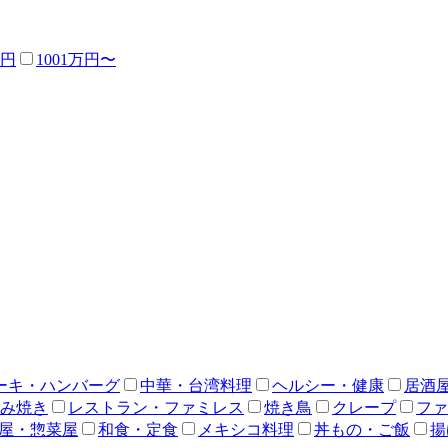
万円
1001万円〜
ーキ・ハンバーグ
中華・台湾料理
ヘルシー・健康
居酒
み焼き
レストラン・ファミレス
焼き鳥
クレープ
ファ
屋・惣菜屋
和食・定食
メキシコ料理
丼もの・ご飯
揚