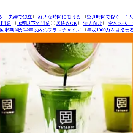
る
夫婦で独立
好きな時間に働ける
空き時間で稼ぐ
1
で開業
10坪以下で開業
居抜きOK
法人向け
空きスペー
回収期間が半年以内のフランチャイズ
年収1000万を目指せ