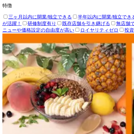
特徴
三ヶ月以内に開業/独立できる
半年以内に開業/独立でき
が活躍！
研修制度有り
既存店舗を引き継げる
無店舗
ニューや価格設定の自由度が高い
ロイヤリティゼロ
投資