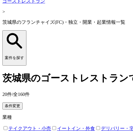
ゴーストレストラン
>
茨城県のフランチャイズ(FC)・独立・開業・起業情報一覧
案件を探す
茨城県のゴーストレストランで
20
件/全
160
件
条件変更
業種
テイクアウト・小売
イートイン・外食
デリバリー・