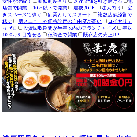
女性が活躍！
研修制度有り
既存店舗を引き継げる
無
店舗で開業
10坪以下で開業
居抜きOK
法人向け
空
きスペースで稼ぐ
副業としてスタート
複数店舗経営で
稼ぐ
新メニューや価格設定の自由度が高い
ロイヤリテ
ィゼロ
投資回収期間が半年以内のフランチャイズ
年収
1000万を目指せる
低資金で開業
既存店の売上UP