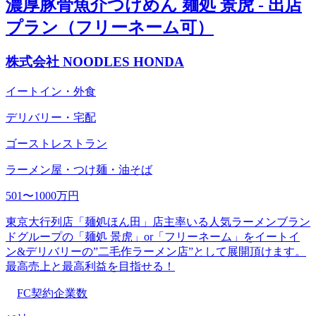
濃厚豚骨魚介つけめん 麺処 景虎 - 出店
プラン（フリーネーム可）
株式会社 NOODLES HONDA
イートイン・外食
デリバリー・宅配
ゴーストレストラン
ラーメン屋・つけ麺・油そば
501〜1000万円
東京大行列店「麺処ほん田」店主率いる人気ラーメンブラン
ドグループの「麺処 景虎」or「フリーネーム」をイートイ
ン&デリバリーの”二毛作ラーメン店”として展開頂けます。
最高売上と最高利益を目指せる！
FC契約企業数