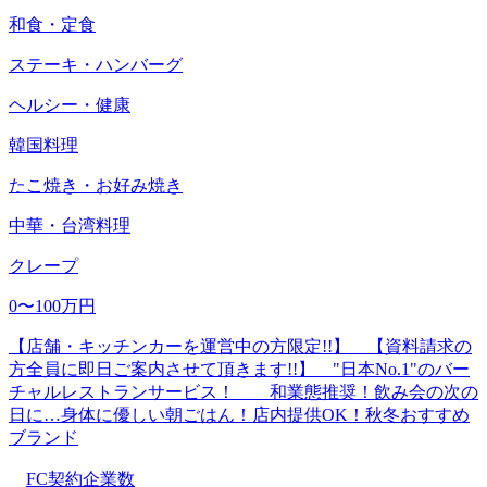
和食・定食
ステーキ・ハンバーグ
ヘルシー・健康
韓国料理
たこ焼き・お好み焼き
中華・台湾料理
クレープ
0〜100万円
【店舗・キッチンカーを運営中の方限定!!】 【資料請求の
方全員に即日ご案内させて頂きます!!】 "日本No.1"のバー
チャルレストランサービス！ 和業態推奨！飲み会の次の
日に…身体に優しい朝ごはん！店内提供OK！秋冬おすすめ
ブランド
FC契約企業数