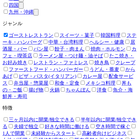
四国
九州・沖縄
ジャンル
ゴーストレストラン
スイーツ・菓子
韓国料理
ステ
ーキ・ハンバーグ
中華・台湾料理
ヘルシー・健康
居
酒屋・バー
パン屋
餃子・肉まん
焼肉・ホルモン
カ
フェ・喫茶店
ラーメン屋・つけ麺・油そば
たこ焼き・
お好み焼き
レストラン・ファミレス
焼き鳥
クレープ
ファーストフード・ハンバーガー
うどん・蕎麦
から
あげ
ピザ・パスタ(イタリアン)
カレー屋
配食サービ
ス
弁当屋・惣菜屋
和食・定食
メキシコ料理
丼も
の・ご飯
揚げ物
火鍋
ちゃんぽん
洋食
魚介・海
鮮丼・寿司
特徴
三ヶ月以内に開業/独立できる
半年以内に開業/独立でき
る
夫婦で独立
好きな時間に働ける
空き時間で稼ぐ
1人で開業
未経験からスタート
高齢者向けビジネス