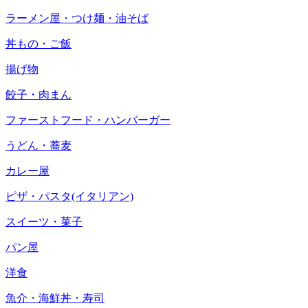
ラーメン屋・つけ麺・油そば
丼もの・ご飯
揚げ物
餃子・肉まん
ファーストフード・ハンバーガー
うどん・蕎麦
カレー屋
ピザ・パスタ(イタリアン)
スイーツ・菓子
パン屋
洋食
魚介・海鮮丼・寿司