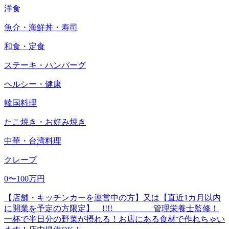
洋食
魚介・海鮮丼・寿司
和食・定食
ステーキ・ハンバーグ
ヘルシー・健康
韓国料理
たこ焼き・お好み焼き
中華・台湾料理
クレープ
0〜100万円
【店舗・キッチンカーを運営中の方】又は【直近1カ月以内
に開業を予定の方限定】 !!!! 管理栄養士監修！
一杯で半日分の野菜が摂れる！お店にある食材で作れちゃい