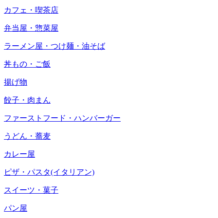
カフェ・喫茶店
弁当屋・惣菜屋
ラーメン屋・つけ麺・油そば
丼もの・ご飯
揚げ物
餃子・肉まん
ファーストフード・ハンバーガー
うどん・蕎麦
カレー屋
ピザ・パスタ(イタリアン)
スイーツ・菓子
パン屋