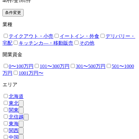
40
件/全
161
件
条件変更
業種
テイクアウト・小売
イートイン・外食
デリバリー・
宅配
キッチンカ―・移動販売
その他
開業資金
0〜100万円
101〜300万円
301〜500万円
501〜1000
万円
1001万円〜
エリア
北海道
東北
関東
北信越
東海
関西
中国