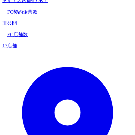
ます！店内提供OK！
FC契約企業数
非公開
FC店舗数
17店舗