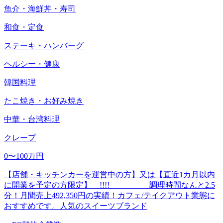
魚介・海鮮丼・寿司
和食・定食
ステーキ・ハンバーグ
ヘルシー・健康
韓国料理
たこ焼き・お好み焼き
中華・台湾料理
クレープ
0〜100万円
【店舗・キッチンカーを運営中の方】又は【直近1カ月以内
に開業を予定の方限定】 !!!! 調理時間なんと2.5
分！月間売上492,350円の実績！カフェ/テイクアウト業態に
おすすめです。人気のスイーツブランド