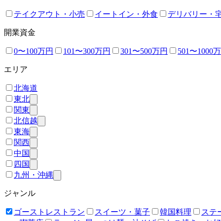
テイクアウト・小売
イートイン・外食
デリバリー・
開業資金
0〜100万円
101〜300万円
301〜500万円
501〜1000
エリア
北海道
東北
関東
北信越
東海
関西
中国
四国
九州・沖縄
ジャンル
ゴーストレストラン
スイーツ・菓子
韓国料理
ステ