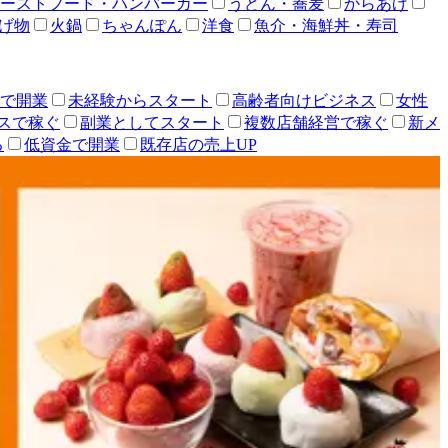
ーストフード・ハンバーガー
うどん・蕎麦
からあげ
げ物
火鍋
ちゃんぽん
洋食
魚介・海鮮丼・寿司
人で開業
未経験からスタート
高齢者向けビジネス
女性
スで稼ぐ
副業としてスタート
複数店舗経営で稼ぐ
新メ
る
低資金で開業
既存店の売上UP