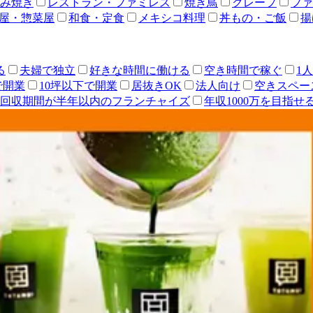
み焼き
レストラン・ファミレス
焼き鳥
クレープ
ファ
屋・惣菜屋
和食・定食
メキシコ料理
丼もの・ご飯
揚
る
夫婦で独立
好きな時間に働ける
空き時間で稼ぐ
1
で開業
10坪以下で開業
居抜きOK
法人向け
空きスペー
回収期間が半年以内のフランチャイズ
年収1000万を目指せ