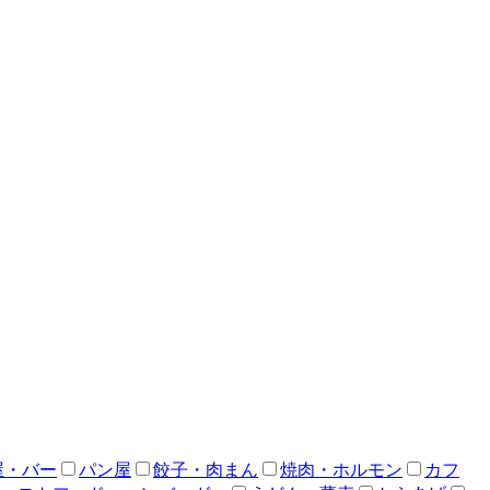
屋・バー
パン屋
餃子・肉まん
焼肉・ホルモン
カフ