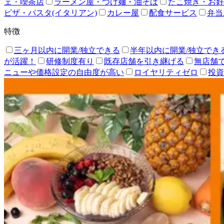
ェ・喫茶店
ラーメン屋・つけ麺・油そば
たこ焼き・お好
ピザ・パスタ(イタリアン)
カレー屋
配食サービス
弁当
特徴
三ヶ月以内に開業/独立できる
半年以内に開業/独立でき
が活躍！
研修制度有り
既存店舗を引き継げる
無店舗
ニューや価格設定の自由度が高い
ロイヤリティゼロ
投資