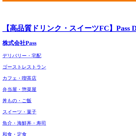
【高品質ドリンク・スイーツFC】Pass Del
株式会社Pass
デリバリー・宅配
ゴーストレストラン
カフェ・喫茶店
弁当屋・惣菜屋
丼もの・ご飯
スイーツ・菓子
魚介・海鮮丼・寿司
和食・定食