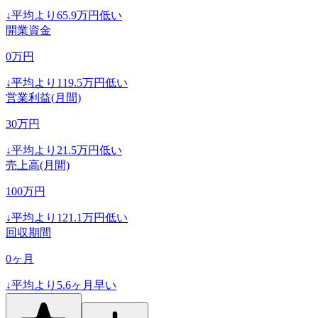
↓
平均より
65.9
万円低い
開業資金
0
万円
↓
平均より
119.5
万円低い
営業利益(月間)
30
万円
↓
平均より
21.5
万円低い
売上高(月間)
100
万円
↓
平均より
121.1
万円低い
回収期間
0
ヶ月
↓
平均より
5.6
ヶ月早い