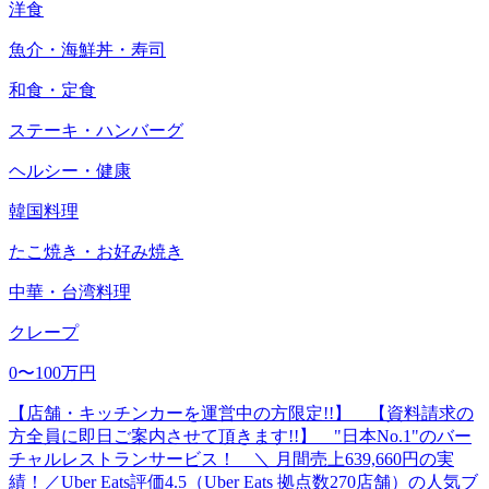
洋食
魚介・海鮮丼・寿司
和食・定食
ステーキ・ハンバーグ
ヘルシー・健康
韓国料理
たこ焼き・お好み焼き
中華・台湾料理
クレープ
0〜100万円
【店舗・キッチンカーを運営中の方限定!!】 【資料請求の
方全員に即日ご案内させて頂きます!!】 "日本No.1"のバー
チャルレストランサービス！ ＼ 月間売上639,660円の実
績！／Uber Eats評価4.5（Uber Eats 拠点数270店舗）の人気ブ