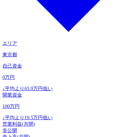
エリア
東京都
自己資金
0
万円
↓
平均より
65.9
万円低い
開業資金
100
万円
↓
平均より
19.5
万円低い
営業利益(月間)
非公開
売上高(月間)