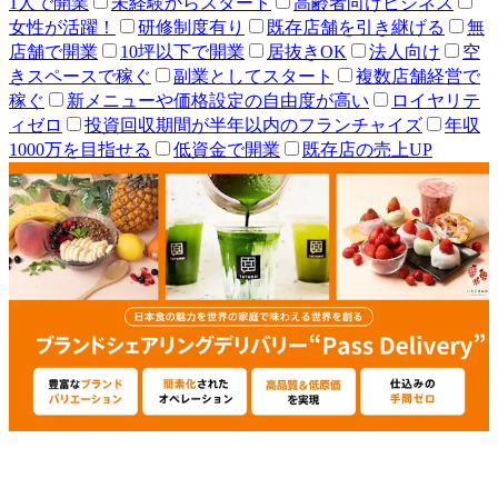
1人で開業
未経験からスタート
高齢者向けビジネス
女性が活躍！
研修制度有り
既存店舗を引き継げる
無
店舗で開業
10坪以下で開業
居抜きOK
法人向け
空
きスペースで稼ぐ
副業としてスタート
複数店舗経営で
稼ぐ
新メニューや価格設定の自由度が高い
ロイヤリテ
ィゼロ
投資回収期間が半年以内のフランチャイズ
年収
1000万を目指せる
低資金で開業
既存店の売上UP