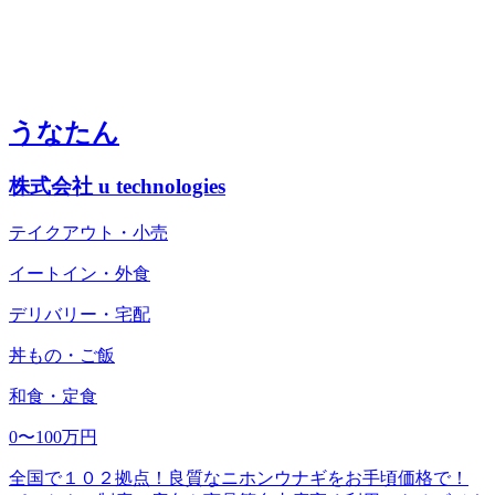
うなたん
株式会社 u technologies
テイクアウト・小売
イートイン・外食
デリバリー・宅配
丼もの・ご飯
和食・定食
0〜100万円
全国で１０２拠点！良質なニホンウナギをお手頃価格で！