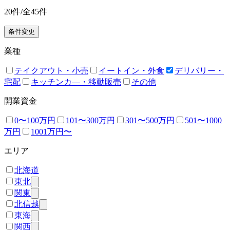
20
件/全
45
件
条件変更
業種
テイクアウト・小売
イートイン・外食
デリバリー・
宅配
キッチンカ―・移動販売
その他
開業資金
0〜100万円
101〜300万円
301〜500万円
501〜1000
万円
1001万円〜
エリア
北海道
東北
関東
北信越
東海
関西