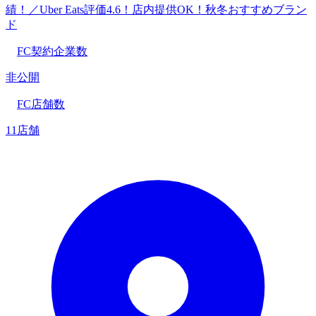
績！／Uber Eats評価4.6！店内提供OK！秋冬おすすめブラン
ド
FC契約企業数
非公開
FC店舗数
11店舗