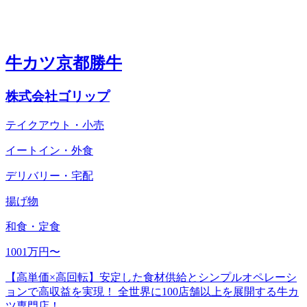
牛カツ京都勝牛
株式会社ゴリップ
テイクアウト・小売
イートイン・外食
デリバリー・宅配
揚げ物
和食・定食
1001万円〜
【高単価×高回転】安定した食材供給とシンプルオペレーシ
ョンで高収益を実現！ 全世界に100店舗以上を展開する牛カ
ツ専門店！