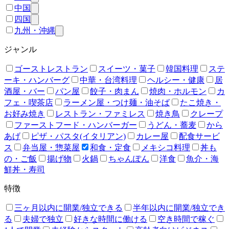
中国
四国
九州・沖縄
ジャンル
ゴーストレストラン
スイーツ・菓子
韓国料理
ステ
ーキ・ハンバーグ
中華・台湾料理
ヘルシー・健康
居
酒屋・バー
パン屋
餃子・肉まん
焼肉・ホルモン
カ
フェ・喫茶店
ラーメン屋・つけ麺・油そば
たこ焼き・
お好み焼き
レストラン・ファミレス
焼き鳥
クレープ
ファーストフード・ハンバーガー
うどん・蕎麦
から
あげ
ピザ・パスタ(イタリアン)
カレー屋
配食サービ
ス
弁当屋・惣菜屋
和食・定食
メキシコ料理
丼も
の・ご飯
揚げ物
火鍋
ちゃんぽん
洋食
魚介・海
鮮丼・寿司
特徴
三ヶ月以内に開業/独立できる
半年以内に開業/独立でき
る
夫婦で独立
好きな時間に働ける
空き時間で稼ぐ