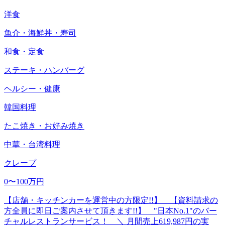
洋食
魚介・海鮮丼・寿司
和食・定食
ステーキ・ハンバーグ
ヘルシー・健康
韓国料理
たこ焼き・お好み焼き
中華・台湾料理
クレープ
0〜100万円
【店舗・キッチンカーを運営中の方限定!!】 【資料請求の
方全員に即日ご案内させて頂きます!!】 "日本No.1"のバー
チャルレストランサービス！ ＼ 月間売上619,987円の実