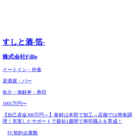
すしと酒-箔-
株式会社FiBe
イートイン・外食
居酒屋・バー
魚介・海鮮丼・寿司
1001万円〜
【自己資金300万円～】食材は本部で加工→店舗では簡単調
理！充実したサポートで最短1週間で寿司職人を育成！
FC契約企業数