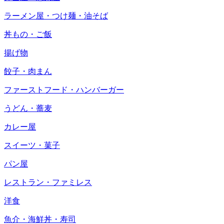
ラーメン屋・つけ麺・油そば
丼もの・ご飯
揚げ物
餃子・肉まん
ファーストフード・ハンバーガー
うどん・蕎麦
カレー屋
スイーツ・菓子
パン屋
レストラン・ファミレス
洋食
魚介・海鮮丼・寿司