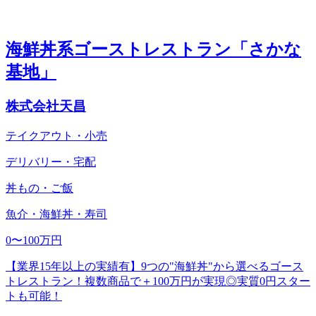
海鮮丼系ゴーストレストラン「さかな
基地」
株式会社天昌
テイクアウト・小売
デリバリー・宅配
丼もの・ご飯
魚介・海鮮丼・寿司
0〜100万円
【業界15年以上の実績有】9つの"海鮮丼"から選べるゴース
トレストラン！複数商品で＋100万円が実現◎実質0円スター
トも可能！