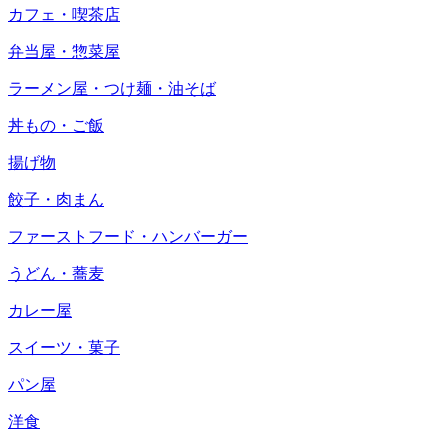
カフェ・喫茶店
弁当屋・惣菜屋
ラーメン屋・つけ麺・油そば
丼もの・ご飯
揚げ物
餃子・肉まん
ファーストフード・ハンバーガー
うどん・蕎麦
カレー屋
スイーツ・菓子
パン屋
洋食