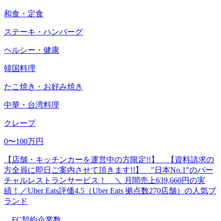
和食・定食
ステーキ・ハンバーグ
ヘルシー・健康
韓国料理
たこ焼き・お好み焼き
中華・台湾料理
クレープ
0〜100万円
【店舗・キッチンカーを運営中の方限定!!】 【資料請求の
方全員に即日ご案内させて頂きます!!】 "日本No.1"のバー
チャルレストランサービス！ ＼ 月間売上639,660円の実
績！／Uber Eats評価4.5（Uber Eats 拠点数270店舗）の人気ブ
ランド
FC契約企業数