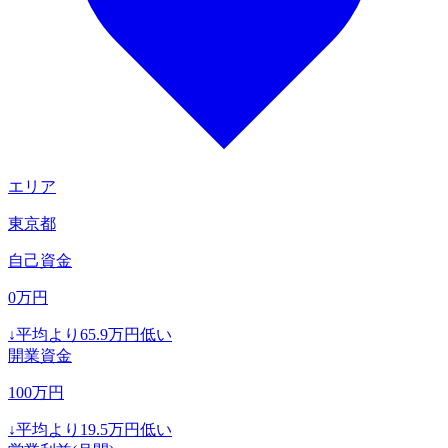
エリア
東京都
自己資金
0
万円
↓
平均より
65.9
万円低い
開業資金
100
万円
↓
平均より
19.5
万円低い