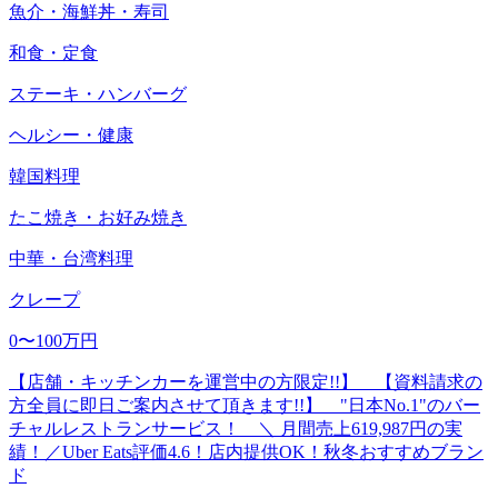
魚介・海鮮丼・寿司
和食・定食
ステーキ・ハンバーグ
ヘルシー・健康
韓国料理
たこ焼き・お好み焼き
中華・台湾料理
クレープ
0〜100万円
【店舗・キッチンカーを運営中の方限定!!】 【資料請求の
方全員に即日ご案内させて頂きます!!】 "日本No.1"のバー
チャルレストランサービス！ ＼ 月間売上619,987円の実
績！／Uber Eats評価4.6！店内提供OK！秋冬おすすめブラン
ド