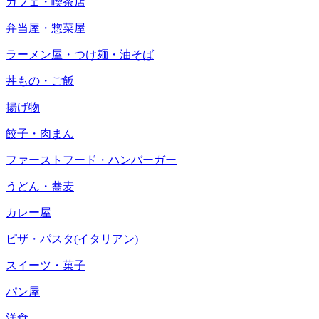
カフェ・喫茶店
弁当屋・惣菜屋
ラーメン屋・つけ麺・油そば
丼もの・ご飯
揚げ物
餃子・肉まん
ファーストフード・ハンバーガー
うどん・蕎麦
カレー屋
ピザ・パスタ(イタリアン)
スイーツ・菓子
パン屋
洋食