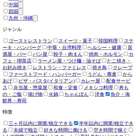
中国
四国
九州・沖縄
ジャンル
ゴーストレストラン
スイーツ・菓子
韓国料理
ステ
ーキ・ハンバーグ
中華・台湾料理
ヘルシー・健康
居
酒屋・バー
パン屋
餃子・肉まん
焼肉・ホルモン
カ
フェ・喫茶店
ラーメン屋・つけ麺・油そば
たこ焼き・
お好み焼き
レストラン・ファミレス
焼き鳥
クレープ
ファーストフード・ハンバーガー
うどん・蕎麦
から
あげ
ピザ・パスタ(イタリアン)
カレー屋
配食サービ
ス
弁当屋・惣菜屋
和食・定食
メキシコ料理
丼も
の・ご飯
揚げ物
火鍋
ちゃんぽん
洋食
魚介・海
鮮丼・寿司
特徴
三ヶ月以内に開業/独立できる
半年以内に開業/独立でき
る
夫婦で独立
好きな時間に働ける
空き時間で稼ぐ