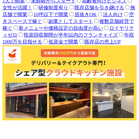
1人で開業
未経験からスタート
高齢者向けビジネス
女性が活躍！
研修制度有り
既存店舗を引き継げる
無
店舗で開業
10坪以下で開業
居抜きOK
法人向け
空
きスペースで稼ぐ
副業としてスタート
複数店舗経営で
稼ぐ
新メニューや価格設定の自由度が高い
ロイヤリテ
ィゼロ
投資回収期間が半年以内のフランチャイズ
年収
1000万を目指せる
低資金で開業
既存店の売上UP