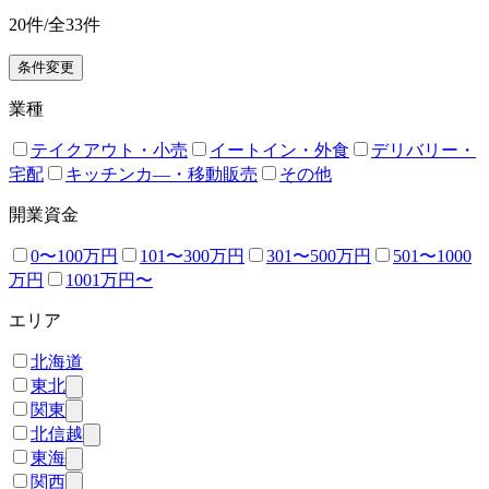
20
件/全
33
件
条件変更
業種
テイクアウト・小売
イートイン・外食
デリバリー・
宅配
キッチンカ―・移動販売
その他
開業資金
0〜100万円
101〜300万円
301〜500万円
501〜1000
万円
1001万円〜
エリア
北海道
東北
関東
北信越
東海
関西