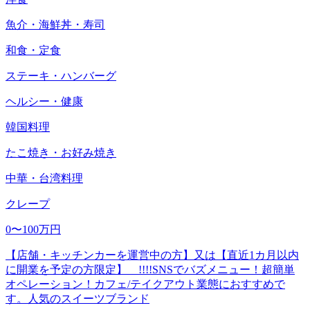
魚介・海鮮丼・寿司
和食・定食
ステーキ・ハンバーグ
ヘルシー・健康
韓国料理
たこ焼き・お好み焼き
中華・台湾料理
クレープ
0〜100万円
【店舗・キッチンカーを運営中の方】又は【直近1カ月以内
に開業を予定の方限定】 !!!!SNSでバズメニュー！超簡単
オペレーション！カフェ/テイクアウト業態におすすめで
す。人気のスイーツブランド