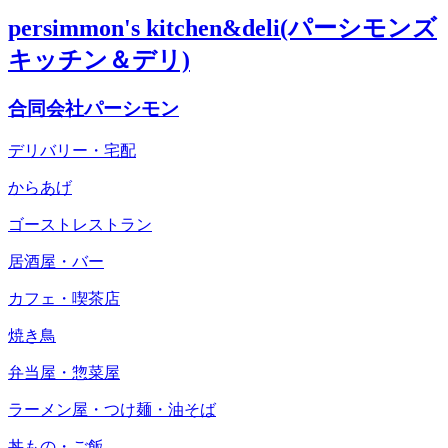
persimmon's kitchen&deli(パーシモンズ
キッチン＆デリ)
合同会社パーシモン
デリバリー・宅配
からあげ
ゴーストレストラン
居酒屋・バー
カフェ・喫茶店
焼き鳥
弁当屋・惣菜屋
ラーメン屋・つけ麺・油そば
丼もの・ご飯