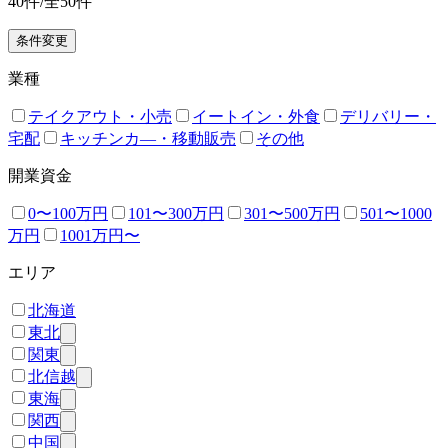
40
件/全
50
件
条件変更
業種
テイクアウト・小売
イートイン・外食
デリバリー・
宅配
キッチンカ―・移動販売
その他
開業資金
0〜100万円
101〜300万円
301〜500万円
501〜1000
万円
1001万円〜
エリア
北海道
東北
関東
北信越
東海
関西
中国