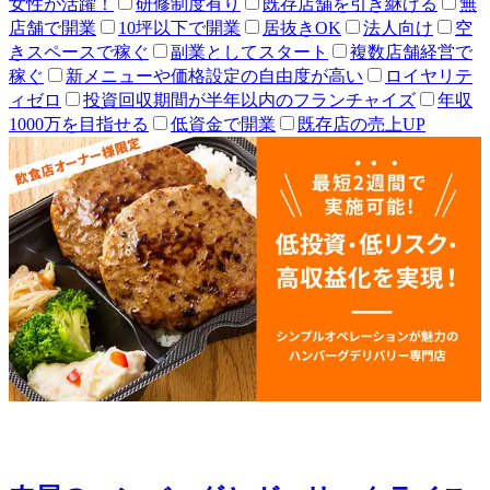
女性が活躍！
研修制度有り
既存店舗を引き継げる
無
店舗で開業
10坪以下で開業
居抜きOK
法人向け
空
きスペースで稼ぐ
副業としてスタート
複数店舗経営で
稼ぐ
新メニューや価格設定の自由度が高い
ロイヤリテ
ィゼロ
投資回収期間が半年以内のフランチャイズ
年収
1000万を目指せる
低資金で開業
既存店の売上UP