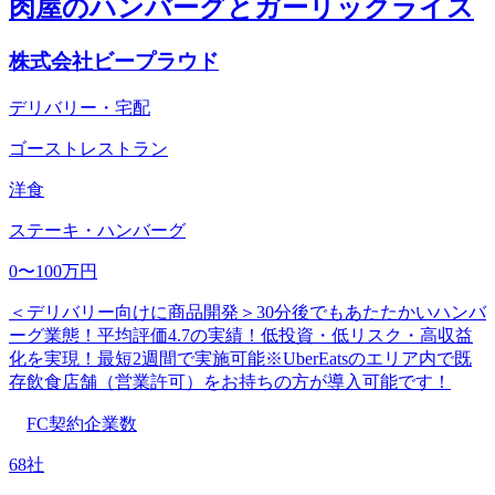
肉屋のハンバーグとガーリックライス
株式会社ビープラウド
デリバリー・宅配
ゴーストレストラン
洋食
ステーキ・ハンバーグ
0〜100万円
＜デリバリー向けに商品開発＞30分後でもあたたかいハンバ
ーグ業態！平均評価4.7の実績！低投資・低リスク・高収益
化を実現！最短2週間で実施可能※UberEatsのエリア内で既
存飲食店舗（営業許可）をお持ちの方が導入可能です！
FC契約企業数
68社