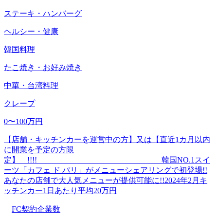
ステーキ・ハンバーグ
ヘルシー・健康
韓国料理
たこ焼き・お好み焼き
中華・台湾料理
クレープ
0〜100万円
【店舗・キッチンカーを運営中の方】又は【直近1カ月以内
に開業を予定の方限
定】 !!!! 韓国NO.1スイ
ーツ「カフェ ド パリ」がメニューシェアリングで初登場!!
あなたの店舗で大人気メニューが提供可能に!!2024年2月キ
ッチンカー1日あたり平均20万円
FC契約企業数