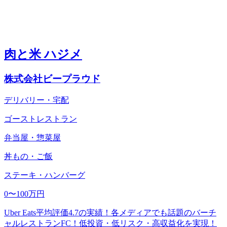
肉と米 ハジメ
株式会社ビープラウド
デリバリー・宅配
ゴーストレストラン
弁当屋・惣菜屋
丼もの・ご飯
ステーキ・ハンバーグ
0〜100万円
Uber Eats平均評価4.7の実績！各メディアでも話題のバーチ
ャルレストランFC！低投資・低リスク・高収益化を実現！