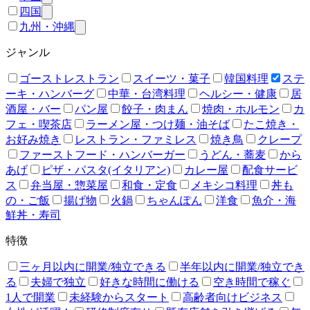
四国
九州・沖縄
ジャンル
ゴーストレストラン
スイーツ・菓子
韓国料理
ステ
ーキ・ハンバーグ
中華・台湾料理
ヘルシー・健康
居
酒屋・バー
パン屋
餃子・肉まん
焼肉・ホルモン
カ
フェ・喫茶店
ラーメン屋・つけ麺・油そば
たこ焼き・
お好み焼き
レストラン・ファミレス
焼き鳥
クレープ
ファーストフード・ハンバーガー
うどん・蕎麦
から
あげ
ピザ・パスタ(イタリアン)
カレー屋
配食サービ
ス
弁当屋・惣菜屋
和食・定食
メキシコ料理
丼も
の・ご飯
揚げ物
火鍋
ちゃんぽん
洋食
魚介・海
鮮丼・寿司
特徴
三ヶ月以内に開業/独立できる
半年以内に開業/独立でき
る
夫婦で独立
好きな時間に働ける
空き時間で稼ぐ
1人で開業
未経験からスタート
高齢者向けビジネス