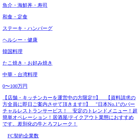
魚介・海鮮丼・寿司
和食・定食
ステーキ・ハンバーグ
ヘルシー・健康
韓国料理
たこ焼き・お好み焼き
中華・台湾料理
0〜100万円
【店舗・キッチンカーを運営中の方限定!!】 【資料請求の
方全員に即日ご案内させて頂きます!!】 "日本No.1"のバー
チャルレストランサービス！ 安定のトレンドメニュー！超
簡単オペレーション！居酒屋/テイクアウト業態におすすめ
です。差別化の牛とろフレーク！
FC契約企業数