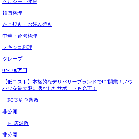
ヘルシー・健康
韓国料理
たこ焼き・お好み焼き
中華・台湾料理
メキシコ料理
クレープ
0〜100万円
【低コスト】本格的なデリバリーブランドでFC開業！ノウ
ハウを最大限に活かしたサポートも充実！
FC契約企業数
非公開
FC店舗数
非公開