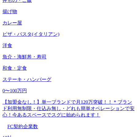
丼もの・ご飯
揚げ物
カレー屋
ピザ・パスタ(イタリアン)
洋食
魚介・海鮮丼・寿司
和食・定食
ステーキ・ハンバーグ
0〜100万円
【加盟金なし！】単一ブランドで月120万突破！！＊ブラン
ド利用無制限・仕込み無し・どれも簡単オペレーションで安
心！今あるスペースでスグに始められます！
FC契約企業数