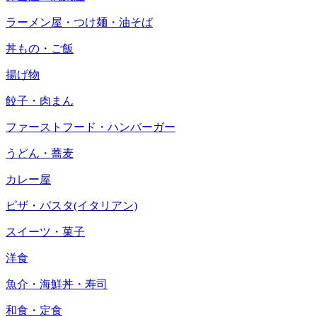
ラーメン屋・つけ麺・油そば
丼もの・ご飯
揚げ物
餃子・肉まん
ファーストフード・ハンバーガー
うどん・蕎麦
カレー屋
ピザ・パスタ(イタリアン)
スイーツ・菓子
洋食
魚介・海鮮丼・寿司
和食・定食