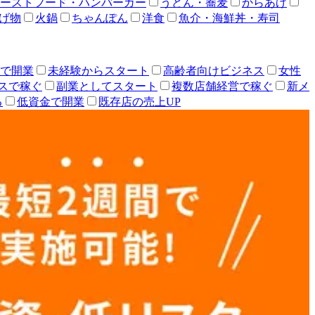
ーストフード・ハンバーガー
うどん・蕎麦
からあげ
げ物
火鍋
ちゃんぽん
洋食
魚介・海鮮丼・寿司
人で開業
未経験からスタート
高齢者向けビジネス
女性
スで稼ぐ
副業としてスタート
複数店舗経営で稼ぐ
新メ
る
低資金で開業
既存店の売上UP