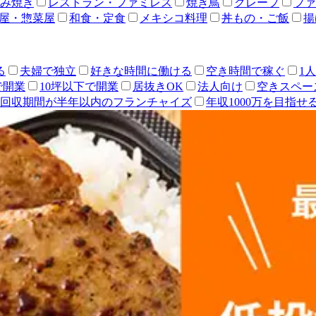
み焼き
レストラン・ファミレス
焼き鳥
クレープ
ファ
屋・惣菜屋
和食・定食
メキシコ料理
丼もの・ご飯
揚
る
夫婦で独立
好きな時間に働ける
空き時間で稼ぐ
1
で開業
10坪以下で開業
居抜きOK
法人向け
空きスペー
回収期間が半年以内のフランチャイズ
年収1000万を目指せ