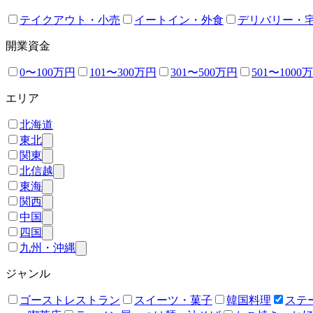
テイクアウト・小売
イートイン・外食
デリバリー・
開業資金
0〜100万円
101〜300万円
301〜500万円
501〜1000
エリア
北海道
東北
関東
北信越
東海
関西
中国
四国
九州・沖縄
ジャンル
ゴーストレストラン
スイーツ・菓子
韓国料理
ステ