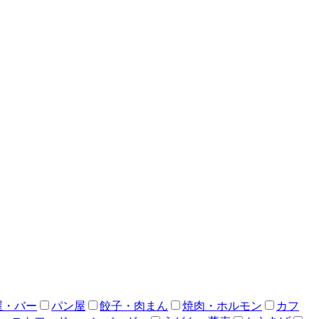
屋・バー
パン屋
餃子・肉まん
焼肉・ホルモン
カフ