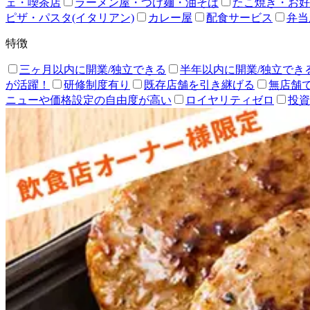
ェ・喫茶店
ラーメン屋・つけ麺・油そば
たこ焼き・お好
ピザ・パスタ(イタリアン)
カレー屋
配食サービス
弁当
特徴
三ヶ月以内に開業/独立できる
半年以内に開業/独立でき
が活躍！
研修制度有り
既存店舗を引き継げる
無店舗
ニューや価格設定の自由度が高い
ロイヤリティゼロ
投資