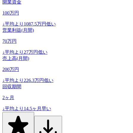
開業資金
100
万円
↓
平均より
1087.5
万円低い
営業利益(月間)
70
万円
↓
平均より
27
万円低い
売上高(月間)
200
万円
↓
平均より
226.3
万円低い
回収期間
2
ヶ月
↓
平均より
14.5
ヶ月早い