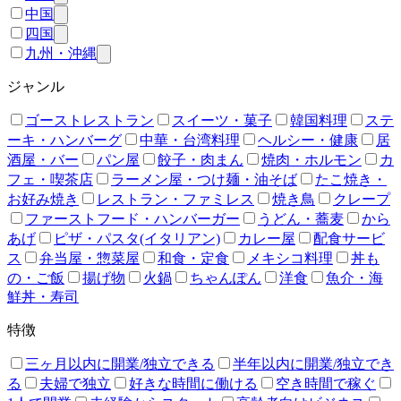
中国
四国
九州・沖縄
ジャンル
ゴーストレストラン
スイーツ・菓子
韓国料理
ステ
ーキ・ハンバーグ
中華・台湾料理
ヘルシー・健康
居
酒屋・バー
パン屋
餃子・肉まん
焼肉・ホルモン
カ
フェ・喫茶店
ラーメン屋・つけ麺・油そば
たこ焼き・
お好み焼き
レストラン・ファミレス
焼き鳥
クレープ
ファーストフード・ハンバーガー
うどん・蕎麦
から
あげ
ピザ・パスタ(イタリアン)
カレー屋
配食サービ
ス
弁当屋・惣菜屋
和食・定食
メキシコ料理
丼も
の・ご飯
揚げ物
火鍋
ちゃんぽん
洋食
魚介・海
鮮丼・寿司
特徴
三ヶ月以内に開業/独立できる
半年以内に開業/独立でき
る
夫婦で独立
好きな時間に働ける
空き時間で稼ぐ