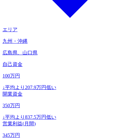
エリア
九州・沖縄
広島県、山口県
自己資金
100
万円
↓
平均より
207.9
万円低い
開業資金
350
万円
↓
平均より
837.5
万円低い
営業利益(月間)
345
万円