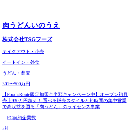
肉うどんいのうえ
株式会社TSGフーズ
テイクアウト・小売
イートイン・外食
うどん・蕎麦
301〜500万円
【Food'sRoute限定加盟金半額キャンペーン中】オープン初月
売上930万円超え！ 選べる販売スタイルと短時間の集中営業
で高収益を図る「肉うどん」のライセンス事業
FC契約企業数
2社