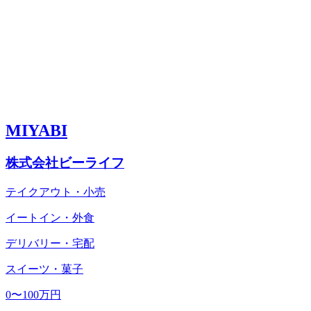
MIYABI
株式会社ビーライフ
テイクアウト・小売
イートイン・外食
デリバリー・宅配
スイーツ・菓子
0〜100万円