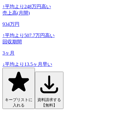
↑
平均より
248
万円高い
売上高(月間)
934
万円
↑
平均より
507.7
万円高い
回収期間
3
ヶ月
↓
平均より
13.5
ヶ月早い
キープリストに
資料請求する
入れる
【無料】