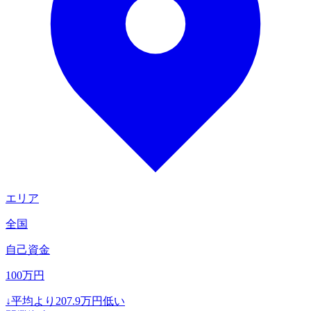
エリア
全国
自己資金
100
万円
↓
平均より
207.9
万円低い