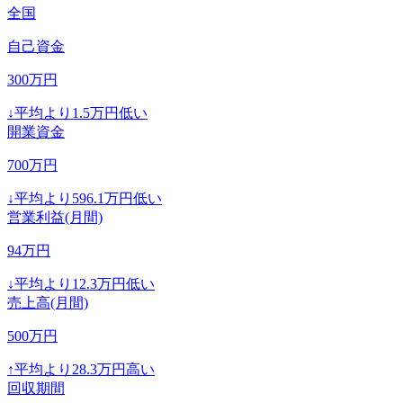
全国
自己資金
300
万円
↓
平均より
1.5
万円低い
開業資金
700
万円
↓
平均より
596.1
万円低い
営業利益(月間)
94
万円
↓
平均より
12.3
万円低い
売上高(月間)
500
万円
↑
平均より
28.3
万円高い
回収期間