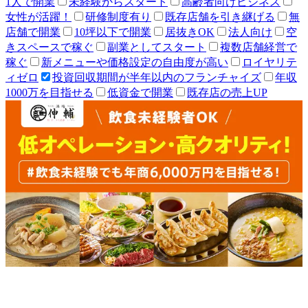
1人で開業
未経験からスタート
高齢者向けビジネス
女性が活躍！
研修制度有り
既存店舗を引き継げる
無
店舗で開業
10坪以下で開業
居抜きOK
法人向け
空
きスペースで稼ぐ
副業としてスタート
複数店舗経営で
稼ぐ
新メニューや価格設定の自由度が高い
ロイヤリテ
ィゼロ
投資回収期間が半年以内のフランチャイズ
年収
1000万を目指せる
低資金で開業
既存店の売上UP