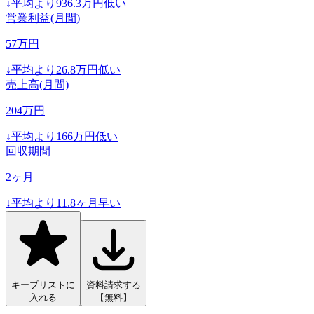
↓
平均より
936.3
万円低い
営業利益(月間)
57
万円
↓
平均より
26.8
万円低い
売上高(月間)
204
万円
↓
平均より
166
万円低い
回収期間
2
ヶ月
↓
平均より
11.8
ヶ月早い
キープリストに
資料請求する
入れる
【無料】