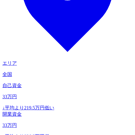
エリア
全国
自己資金
33
万円
↓
平均より
219.5
万円低い
開業資金
33
万円