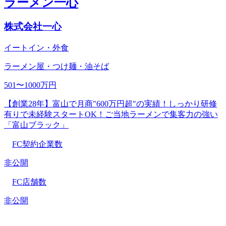
ラーメン一心
株式会社一心
イートイン・外食
ラーメン屋・つけ麺・油そば
501〜1000万円
【創業28年】富山で月商"600万円超"の実績！しっかり研修
有りで未経験スタートOK！ご当地ラーメンで集客力の強い
「富山ブラック」
FC契約企業数
非公開
FC店舗数
非公開