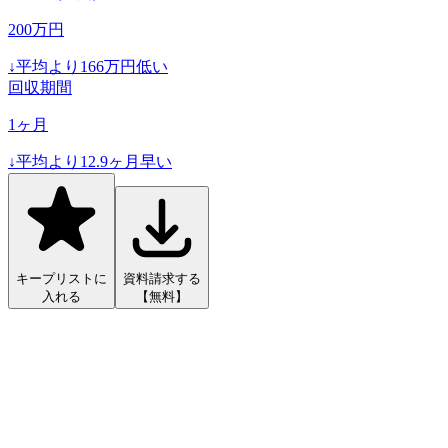
200
万円
↓
平均より
166
万円低い
回収期間
1
ヶ月
↓
平均より
12.9
ヶ月早い
キープリストに
資料請求する
入れる
【無料】