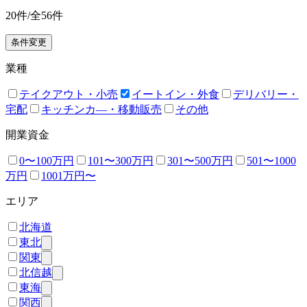
20
件/全
56
件
条件変更
業種
テイクアウト・小売
イートイン・外食
デリバリー・
宅配
キッチンカ―・移動販売
その他
開業資金
0〜100万円
101〜300万円
301〜500万円
501〜1000
万円
1001万円〜
エリア
北海道
東北
関東
北信越
東海
関西