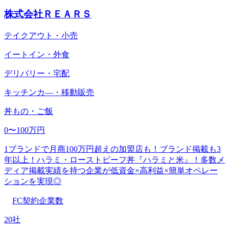
株式会社ＲＥＡＲＳ
テイクアウト・小売
イートイン・外食
デリバリー・宅配
キッチンカ―・移動販売
丼もの・ご飯
0〜100万円
1ブランドで月商100万円超えの加盟店も！ブランド掲載も3
年以上！ハラミ・ローストビーフ丼『ハラミと米』！多数メ
ディア掲載実績を持つ企業が低資金×高利益×簡単オペレー
ションを実現◎
FC契約企業数
20社