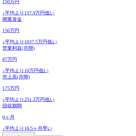
150
万円
↓
平均より
157.9
万円低い
開業資金
150
万円
↓
平均より
1037.5
万円低い
営業利益(月間)
87
万円
↓
平均より
10
万円低い
売上高(月間)
175
万円
↓
平均より
251.3
万円低い
回収期間
0
ヶ月
↓
平均より
16.5
ヶ月早い