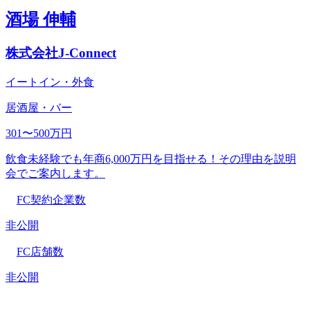
酒場 伸輔
株式会社J-Connect
イートイン・外食
居酒屋・バー
301〜500万円
飲食未経験でも年商6,000万円を目指せる！その理由を説明
会でご案内します。
FC契約企業数
非公開
FC店舗数
非公開